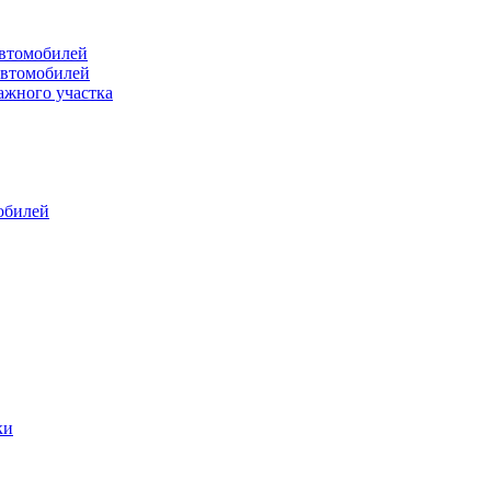
втомобилей
автомобилей
ажного участка
обилей
ки