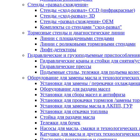
Стенды «развал-схождения»
Стенды «сход-развал» CCD (инфракрасные)
Стенды «сход-развал» 3D
Стенды «развал-схождения» ОЕМ
Комплекты со стендами "сход-развал"
Тормозные стенды и диагностические линии
Линии с площадочными стендами
Линии с роликовыми тормозными стендами
Люфт-детекторы
Гидравлические и грузоподъемные приспособления
Гидравлические краны и стойки для снятия/ус
Гидравлические прессы
Подъемные столы, тележки для подъема колес
Оборудование для замены масла и технологических
Установки для замены / перекачки охлаждаю
Оборудование для раздачи масел
Установки для сбора масел и антифриза
Установки для прокачки тормозов /замены то
Установки для замены масла в АКПП, ГУР
Установки для откачки топлива
Стойка для раздачи масла
Тележки для бочек
Насосы для масла, смазки и технологических
Катушки для масла и других технологических
Пистолеты раздаточные и счетчики