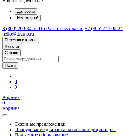
Ваш город Москва?
Да, верно
Нет, другой
8 (800) 200-30-56
По России бесплатно
+7 (495) 744-06-24
hello@ttsauto.ru
Перезвонить мне
Каталог
Сервис
0
0
Корзина
0
Корзина
Сезонные предложения:
Оборудование для заправки автокондиционеров
Подъемное оборудование