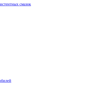
систентных смазок
обилей