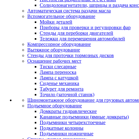
Солидолонагнетатели, шприцы и раздача кон
Автоматическая система раздачи масла
Вспомогательное оборудование
Мойки деталей
Приборы для проверки и регулировки фар
Стенды для переборки двигателей
Тележки для перемещения автомобилей
Компрессорное оборудование
Вытяжное оборудование
Стенды для проточки тормозных дисков
Оснащение рабочих мест
Тиски слесарные
Лампа переноска
Лампа с катушкой
Сиденье механика
Табурет для ремонта
Точило (заточной станок)
Шиномонтажное оборудование для грузовых автом
Подъемное оборудование
Домкраты гидравлические
Канавные подъемники (ямные домкраты)
Подъемники четырехстоечные
Подкатные колонны
Подъемники ножничные