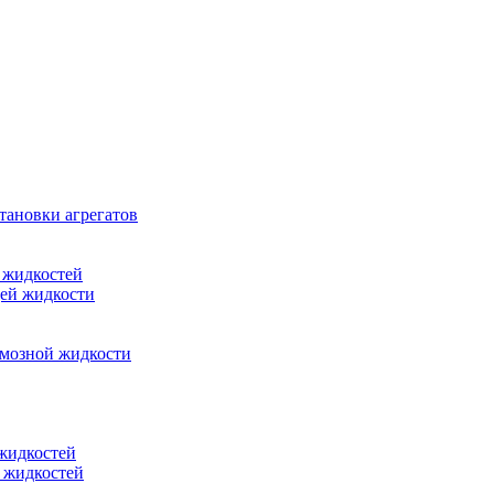
тановки агрегатов
 жидкостей
щей жидкости
рмозной жидкости
 жидкостей
 жидкостей