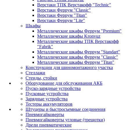
Верстаки ТПК Верстакофф "Technic"
Верстаки Феррум "Classic"
Верстаки Феррум "Titan"
Верстаки Феррум "Lite"
Шкафы
Металлические шкафы Феррум "Premium"
Металлические шкафы Kronvuz
Металлические шкафы ТПК Верстакофф
"Fabrik"
Металлические шкафы Феррум "Standart"
Металлические шкафы Феррум "Classic"
Металлические шкафы Феррум "Titan"
Конструкции для шиномонтажного участка
Стеллажи
Стенды, стойки
Оборудование для обслуживания АКБ
Пуско-зарядные устройства
Пусковые устройства
Зарядные устройства
Тестеры аккумуляторов
Штуцеры и быстросъемные соединения
Пневмогайковерты
Пневмогайковерты угловые (трещотки)
Дрели пневматические