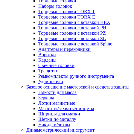
Торцевые головки
Наборы головок
Торцевые головки TORX T
Торцевые головки TORX Е
Торцевые головки с вставкой HEX
Торцевые головки с вставкой PH
Торцевые головки с вставкой PZ
Торцевые головки с вставкой SL
Торцевые головки с вставкой Spline
Адаптеры и переходники
Воротки
Карданы
Свечные головки
Трещотки
Ремкомплекты ручного инструмента
Удлинители
Базовое оснащение мастерской и средства защиты
Емкости для масла
Зеркала
Лотки магнитные
Магниты/захваты/пинцеты
Шприцы для смазки
Щетки по металлу
Накидки/чехлы
Динамометрический инструмент