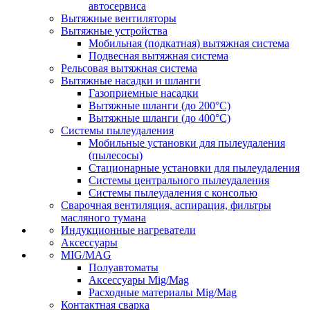
автосервиса
Вытяжные вентиляторы
Вытяжные устройства
Мобильная (подкатная) вытяжная система
Подвесная вытяжная система
Рельсовая вытяжная система
Вытяжные насадки и шланги
Газоприемные насадки
Вытяжные шланги (до 200°C)
Вытяжные шланги (до 400°C)
Системы пылеудаления
Мобильные установки для пылеудаления
(пылесосы)
Стационарные установки для пылеудаления
Системы центрального пылеудаления
Системы пылеудаления с консолью
Сварочная вентиляция, аспирация, фильтры
масляного тумана
Индукционные нагреватели
Аксессуары
MIG/MAG
Полуавтоматы
Аксессуары Mig/Mag
Расходные материалы Mig/Mag
Контактная сварка