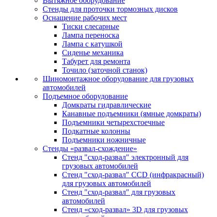
Вытяжное оборудование
Стенды для проточки тормозных дисков
Оснащение рабочих мест
Тиски слесарные
Лампа переноска
Лампа с катушкой
Сиденье механика
Табурет для ремонта
Точило (заточной станок)
Шиномонтажное оборудование для грузовых
автомобилей
Подъемное оборудование
Домкраты гидравлические
Канавные подъемники (ямные домкраты)
Подъемники четырехстоечные
Подкатные колонны
Подъемники ножничные
Стенды «развал-схождение»
Стенд "сход-развал" электронный для
грузовых автомобилей
Стенд "сход-развал" CCD (инфракрасный)
для грузовых автомобилей
Стенд "сход-развал" для грузовых
автомобилей
Стенд «сход-развал» 3D для грузовых