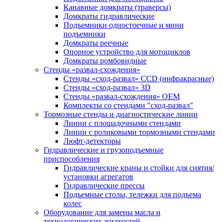
Канавные домкраты (траверсы)
Домкраты гидравлические
Подъемники одностоечные и мини
подъемники
Домкраты реечные
Опорное устройство для мотоциклов
Домкраты ромбовидные
Стенды «развал-схождения»
Стенды «сход-развал» CCD (инфракрасные)
Стенды «сход-развал» 3D
Стенды «развал-схождения» ОЕМ
Комплекты со стендами "сход-развал"
Тормозные стенды и диагностические линии
Линии с площадочными стендами
Линии с роликовыми тормозными стендами
Люфт-детекторы
Гидравлические и грузоподъемные
приспособления
Гидравлические краны и стойки для снятия/
установки агрегатов
Гидравлические прессы
Подъемные столы, тележки для подъема
колес
Оборудование для замены масла и
технологических жидкостей