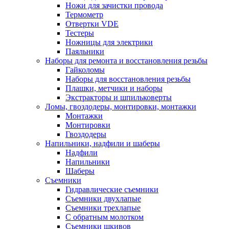
Ножи для зачистки провода
Термометр
Отвертки VDE
Тестеры
Ножницы для электрики
Паяльники
Наборы для ремонта и восстановления резьбы
Гайколомы
Наборы для восстановления резьбы
Плашки, метчики и наборы
Экстракторы и шпильковерты
Ломы, гвоздодеры, монтировки, монтажки
Монтажки
Монтировки
Гвоздодеры
Напильники, надфили и шаберы
Надфили
Напильники
Шаберы
Съемники
Гидравлические съемники
Съемники двухлапые
Съемники трехлапые
С обратным молотком
Съемники шкивов