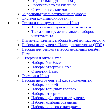
Поршневая группа и ГБЦ
Рассухариватели клапанов
Съемники сальников
Эндоскопы/диагностические приборы
Система кондиционирования
Тележки инструментальные Hazet
Тележки инструментальные пустые
Тележк инструментальные с набором
инструмента
Инструментальные наборы Hazet для мастерских
Наборы инструмента Hazet для электрика (VDE)
Наборы для ремонта и восстановления резьбы
Hazet
Отвертки и биты Hazet
Наборы бит Hazet
Наборы отверток Hazet
Отвертки Hazet
Съемники Hazet
Наборы инструмента Hazet в ложементах
Наборы ключей
Наборы торцевых головок
Наборы отверток
Наборы губцевого инструмента
Наборы комбинированный
Наборы головок с насадками