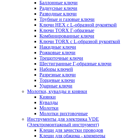
Баллонные ключи
Радиусные ключи
Разводные ключи
Трубные и газовые ключи
Ключи HEX с L-образной рукояткой
Ключи TORX Г-образные
Комбинированные ключи
Ключи TORX с L-образной рукояткой
Накидные ключи
Рожковые ключи
Трещоточные ключи
Шестигранные Г-образные ключи
Наборы ключей
Разрезные ключи
Торцевые ключи
Ударные ключи
Молотки, кувалды и киянки
Киянки
Кувалды
Молотки
Молотки рихтовочные
Инструменты для электрика VDE
(Электромонтажный инструмент)
Клещи для зачистки проводов
Клещи для обжима - кримперы