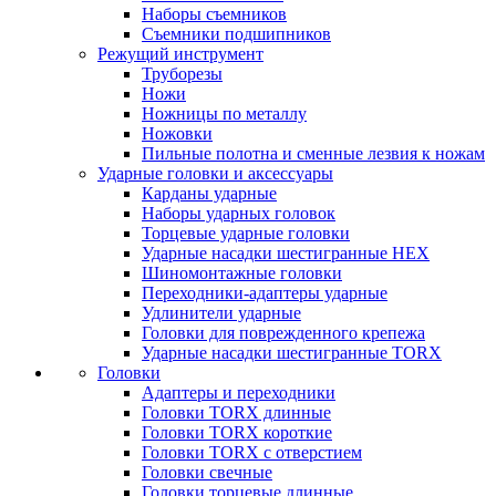
Наборы съемников
Съемники подшипников
Режущий инструмент
Труборезы
Ножи
Ножницы по металлу
Ножовки
Пильные полотна и сменные лезвия к ножам
Ударные головки и аксессуары
Карданы ударные
Наборы ударных головок
Торцевые ударные головки
Ударные насадки шестигранные HEX
Шиномонтажные головки
Переходники-адаптеры ударные
Удлинители ударные
Головки для поврежденного крепежа
Ударные насадки шестигранные TORX
Головки
Адаптеры и переходники
Головки TORX длинные
Головки TORX короткие
Головки TORX с отверстием
Головки свечные
Головки торцевые длинные