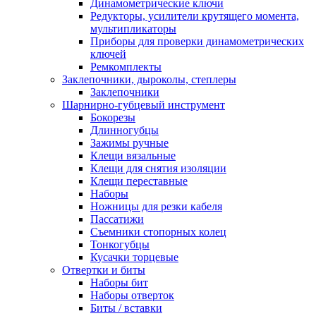
Динамометрические ключи
Редукторы, усилители крутящего момента,
мультипликаторы
Приборы для проверки динамометрических
ключей
Ремкомплекты
Заклепочники, дыроколы, степлеры
Заклепочники
Шарнирно-губцевый инструмент
Бокорезы
Длинногубцы
Зажимы ручные
Клещи вязальные
Клещи для снятия изоляции
Клещи переставные
Наборы
Ножницы для резки кабеля
Пассатижи
Съемники стопорных колец
Тонкогубцы
Кусачки торцевые
Отвертки и биты
Наборы бит
Наборы отверток
Биты / вставки