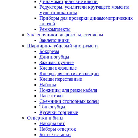
Динамометрические ключи
Редукторы, усилители крутящего момента,
мультипликаторы
Приборы для проверки динамометрических
ключей
Ремкомплекты
Заклепочники, дыроколы, степлеры
Заклепочники
Шарнирно-губцевый инструмент
Бокорезы
Длинногубцы
Зажимы ручные
Клещи вязальные
Клещи для снятия изоляции
Клещи переставные
Наборы
Ножницы для резки кабеля
Пассатижи
Съемники стопорных колец
Тонкогубцы
Кусачки торцевые
Отвертки и биты
Наборы бит
Наборы отверток
Биты / вставки