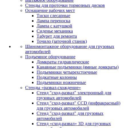
Вытяжное оборудование
Стенды для проточки тормозных дисков
Оснащение рабочих мест
Тиски слесарные
Лампа переноска
Лампа с катушкой
Сиденье механика
Табурет для ремонта
Точило (заточной станок)
Шиномонтажное оборудование для грузовых
автомобилей
Подъемное оборудование
Домкраты гидравлические
Канавные подъемники (ямные домкраты)
Подъемники четырехстоечные
Подкатные колонны
Подъемники ножничные
Стенды «развал-схождение»
Стенд "сход-развал" электронный для
грузовых автомобилей
Стенд "сход-развал" CCD (инфракрасный)
для грузовых автомобилей
Стенд "сход-развал" для грузовых
автомобилей
Стенд «сход-развал» 3D для грузовых