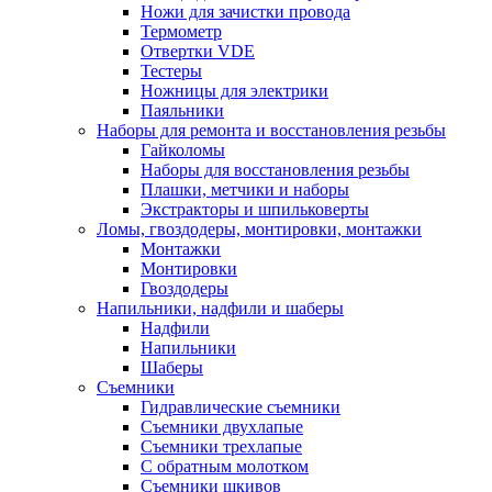
Ножи для зачистки провода
Термометр
Отвертки VDE
Тестеры
Ножницы для электрики
Паяльники
Наборы для ремонта и восстановления резьбы
Гайколомы
Наборы для восстановления резьбы
Плашки, метчики и наборы
Экстракторы и шпильковерты
Ломы, гвоздодеры, монтировки, монтажки
Монтажки
Монтировки
Гвоздодеры
Напильники, надфили и шаберы
Надфили
Напильники
Шаберы
Съемники
Гидравлические съемники
Съемники двухлапые
Съемники трехлапые
С обратным молотком
Съемники шкивов