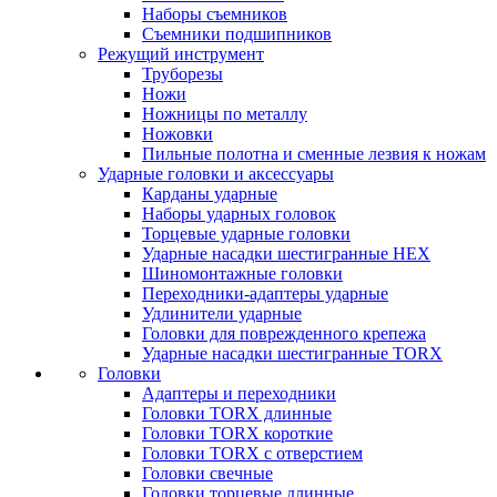
Наборы съемников
Съемники подшипников
Режущий инструмент
Труборезы
Ножи
Ножницы по металлу
Ножовки
Пильные полотна и сменные лезвия к ножам
Ударные головки и аксессуары
Карданы ударные
Наборы ударных головок
Торцевые ударные головки
Ударные насадки шестигранные HEX
Шиномонтажные головки
Переходники-адаптеры ударные
Удлинители ударные
Головки для поврежденного крепежа
Ударные насадки шестигранные TORX
Головки
Адаптеры и переходники
Головки TORX длинные
Головки TORX короткие
Головки TORX с отверстием
Головки свечные
Головки торцевые длинные