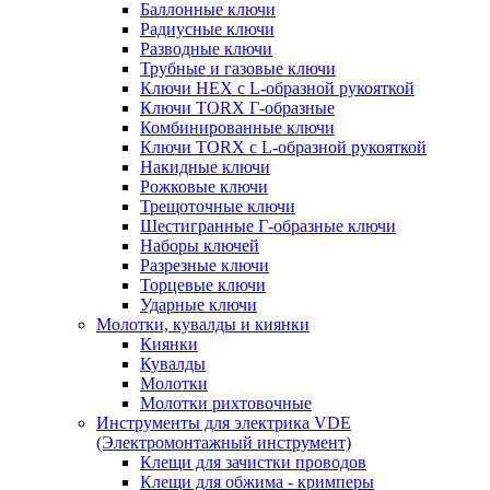
Баллонные ключи
Радиусные ключи
Разводные ключи
Трубные и газовые ключи
Ключи HEX с L-образной рукояткой
Ключи TORX Г-образные
Комбинированные ключи
Ключи TORX с L-образной рукояткой
Накидные ключи
Рожковые ключи
Трещоточные ключи
Шестигранные Г-образные ключи
Наборы ключей
Разрезные ключи
Торцевые ключи
Ударные ключи
Молотки, кувалды и киянки
Киянки
Кувалды
Молотки
Молотки рихтовочные
Инструменты для электрика VDE
(Электромонтажный инструмент)
Клещи для зачистки проводов
Клещи для обжима - кримперы