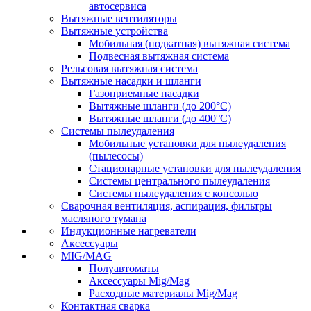
автосервиса
Вытяжные вентиляторы
Вытяжные устройства
Мобильная (подкатная) вытяжная система
Подвесная вытяжная система
Рельсовая вытяжная система
Вытяжные насадки и шланги
Газоприемные насадки
Вытяжные шланги (до 200°C)
Вытяжные шланги (до 400°C)
Системы пылеудаления
Мобильные установки для пылеудаления
(пылесосы)
Стационарные установки для пылеудаления
Системы центрального пылеудаления
Системы пылеудаления с консолью
Сварочная вентиляция, аспирация, фильтры
масляного тумана
Индукционные нагреватели
Аксессуары
MIG/MAG
Полуавтоматы
Аксессуары Mig/Mag
Расходные материалы Mig/Mag
Контактная сварка