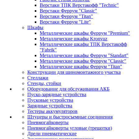
Верстаки ТПК Верстакофф "Technic"
Верстаки Феррум "Classic"
Верстаки Феррум "Titan"
Верстаки Феррум "Lite"
Шкафы
Металлические шкафы Феррум "Premium"
Металлические шкафы Kronvuz
Металлические шкафы ТПК Верстакофф
"Fabrik"
Металлические шкафы Феррум "Standart"
Металлические шкафы Феррум "Classic"
Металлические шкафы Феррум "Titan"
Конструкции для шиномонтажного участка
Стеллажи
Стенды, стойки
Оборудование для обслуживания АКБ
Пуско-зарядные устройства
Пусковые устройства
Зарядные устройства
Тестеры аккумуляторов
Штуцеры и быстросъемные соединения
Пневмогайковерты
Пневмогайковерты угловые (трещотки)
Дрели пневматические