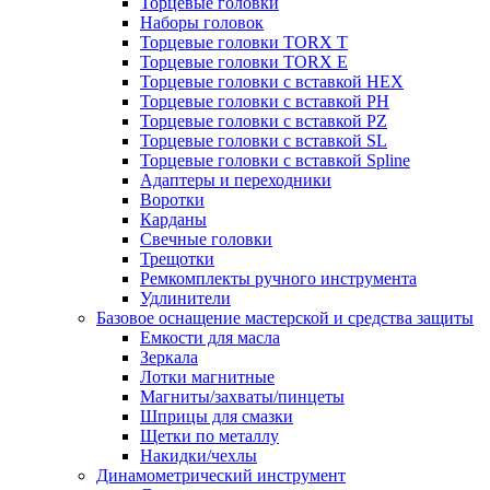
Торцевые головки
Наборы головок
Торцевые головки TORX T
Торцевые головки TORX Е
Торцевые головки с вставкой HEX
Торцевые головки с вставкой PH
Торцевые головки с вставкой PZ
Торцевые головки с вставкой SL
Торцевые головки с вставкой Spline
Адаптеры и переходники
Воротки
Карданы
Свечные головки
Трещотки
Ремкомплекты ручного инструмента
Удлинители
Базовое оснащение мастерской и средства защиты
Емкости для масла
Зеркала
Лотки магнитные
Магниты/захваты/пинцеты
Шприцы для смазки
Щетки по металлу
Накидки/чехлы
Динамометрический инструмент