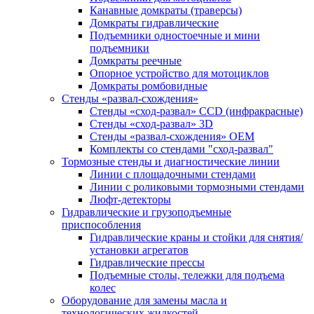
Канавные домкраты (траверсы)
Домкраты гидравлические
Подъемники одностоечные и мини
подъемники
Домкраты реечные
Опорное устройство для мотоциклов
Домкраты ромбовидные
Стенды «развал-схождения»
Стенды «сход-развал» CCD (инфракрасные)
Стенды «сход-развал» 3D
Стенды «развал-схождения» ОЕМ
Комплекты со стендами "сход-развал"
Тормозные стенды и диагностические линии
Линии с площадочными стендами
Линии с роликовыми тормозными стендами
Люфт-детекторы
Гидравлические и грузоподъемные
приспособления
Гидравлические краны и стойки для снятия/
установки агрегатов
Гидравлические прессы
Подъемные столы, тележки для подъема
колес
Оборудование для замены масла и
технологических жидкостей