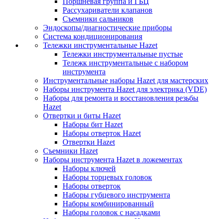
Поршневая группа и ГБЦ
Рассухариватели клапанов
Съемники сальников
Эндоскопы/диагностические приборы
Система кондиционирования
Тележки инструментальные Hazet
Тележки инструментальные пустые
Тележк инструментальные с набором
инструмента
Инструментальные наборы Hazet для мастерских
Наборы инструмента Hazet для электрика (VDE)
Наборы для ремонта и восстановления резьбы
Hazet
Отвертки и биты Hazet
Наборы бит Hazet
Наборы отверток Hazet
Отвертки Hazet
Съемники Hazet
Наборы инструмента Hazet в ложементах
Наборы ключей
Наборы торцевых головок
Наборы отверток
Наборы губцевого инструмента
Наборы комбинированный
Наборы головок с насадками