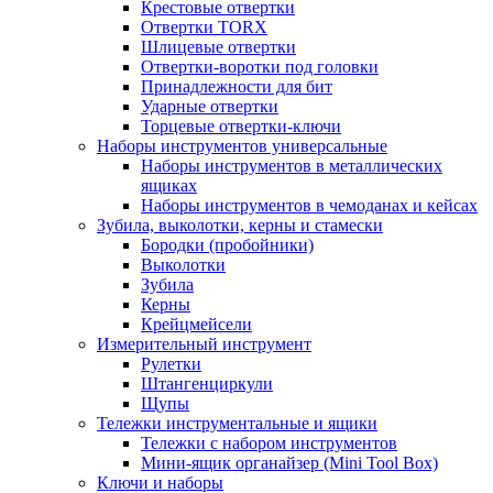
Крестовые отвертки
Отвертки TORX
Шлицевые отвертки
Отвертки-воротки под головки
Принадлежности для бит
Ударные отвертки
Торцевые отвертки-ключи
Наборы инструментов универсальные
Наборы инструментов в металлических
ящиках
Наборы инструментов в чемоданах и кейсах
Зубила, выколотки, керны и стамески
Бородки (пробойники)
Выколотки
Зубила
Керны
Крейцмейсели
Измерительный инструмент
Рулетки
Штангенциркули
Щупы
Тележки инструментальные и ящики
Тележки с набором инструментов
Мини-ящик органайзер (Mini Tool Box)
Ключи и наборы