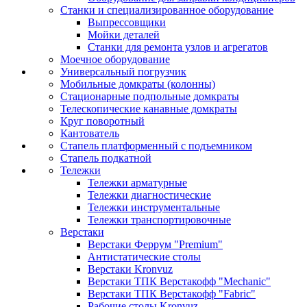
Станки и специализированное оборудование
Выпрессовщики
Мойки деталей
Станки для ремонта узлов и агрегатов
Моечное оборудование
Универсальный погрузчик
Мобильные домкраты (колонны)
Стационарные подпольные домкраты
Телескопические канавные домкраты
Круг поворотный
Кантователь
Стапель платформенный с подъемником
Стапель подкатной
Тележки
Тележки арматурные
Тележки диагностические
Тележки инструментальные
Тележки транспортировочные
Верстаки
Верстаки Феррум "Premium"
Антистатические столы
Верстаки Kronvuz
Верстаки ТПК Верстакофф "Mechanic"
Верстаки ТПК Верстакофф "Fabric"
Рабочие столы Kronvuz