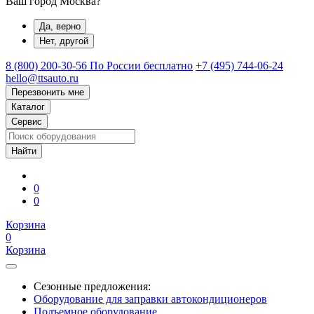
Ваш город Москва?
Да, верно
Нет, другой
8 (800) 200-30-56
По России бесплатно
+7 (495) 744-06-24
hello@ttsauto.ru
Перезвонить мне
Каталог
Сервис
0
0
Корзина
0
Корзина
Сезонные предложения:
Оборудование для заправки автокондиционеров
Подъемное оборудование