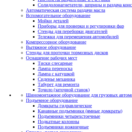
Солидолонагнетатели, шприцы и раздача кон
Автоматическая система раздачи масла
Вспомогательное оборудование
Мойки деталей
Приборы для проверки и регулировки фар
Стенды для переборки двигателей
Тележки для перемещения автомобилей
Компрессорное оборудование
Вытяжное оборудование
Стенды для проточки тормозных дисков
Оснащение рабочих мест
Тиски слесарные
Лампа переноска
Лампа с катушкой
Сиденье механика
Табурет для ремонта
Точило (заточной станок)
Шиномонтажное оборудование для грузовых автом
Подъемное оборудование
Домкраты гидравлические
Канавные подъемники (ямные домкраты)
Подъемники четырехстоечные
Подкатные колонны
Подъемники ножничные