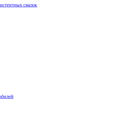
систентных смазок
обилей