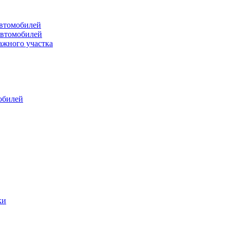
втомобилей
автомобилей
ажного участка
обилей
ки