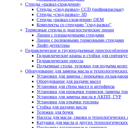
Стенды «развал-схождения»
Стенды «сход-развал» CCD (инфракрасные)
Стенды «сход-развал» 3D
Стенды «развал-схождения» ОЕМ
Комплекты со стендами "сход-развал"
Тормозные стенды и диагностические линии
Линии с площадочными стендами
Линии с роликовыми тормозными стендами
Люфт-детекторы
Гидравлические и грузоподъемные приспособления
Гидравлические краны и стойки для снятия/ус
Гидравлические прессы
Подъемные столы, тележки для подъема колес
Оборудование для замены масла и технологических
Установки для замены / перекачки охлаждаю
Оборудование для раздачи масел
Установки для сбора масел и антифриза
Установки для прокачки тормозов /замены то
Установки для замены масла в АКПП, ГУР
Установки для откачки топлива
Стойка для раздачи масла
Тележки для бочек
Насосы для масла, смазки и технологических
Катушки для масла и других технологических
Пистолеты раздаточные и счетчики