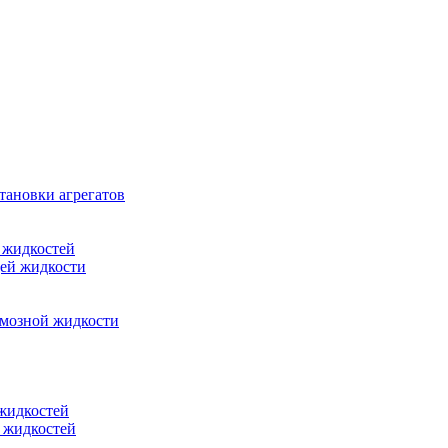
тановки агрегатов
 жидкостей
щей жидкости
рмозной жидкости
 жидкостей
 жидкостей