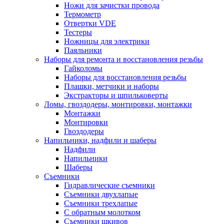
Ножи для зачистки провода
Термометр
Отвертки VDE
Тестеры
Ножницы для электрики
Паяльники
Наборы для ремонта и восстановления резьбы
Гайколомы
Наборы для восстановления резьбы
Плашки, метчики и наборы
Экстракторы и шпильковерты
Ломы, гвоздодеры, монтировки, монтажки
Монтажки
Монтировки
Гвоздодеры
Напильники, надфили и шаберы
Надфили
Напильники
Шаберы
Съемники
Гидравлические съемники
Съемники двухлапые
Съемники трехлапые
С обратным молотком
Съемники шкивов