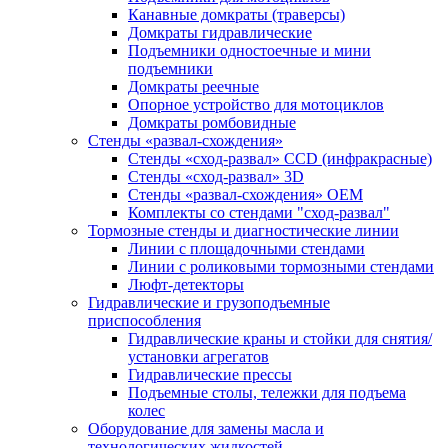
Канавные домкраты (траверсы)
Домкраты гидравлические
Подъемники одностоечные и мини
подъемники
Домкраты реечные
Опорное устройство для мотоциклов
Домкраты ромбовидные
Стенды «развал-схождения»
Стенды «сход-развал» CCD (инфракрасные)
Стенды «сход-развал» 3D
Стенды «развал-схождения» ОЕМ
Комплекты со стендами "сход-развал"
Тормозные стенды и диагностические линии
Линии с площадочными стендами
Линии с роликовыми тормозными стендами
Люфт-детекторы
Гидравлические и грузоподъемные
приспособления
Гидравлические краны и стойки для снятия/
установки агрегатов
Гидравлические прессы
Подъемные столы, тележки для подъема
колес
Оборудование для замены масла и
технологических жидкостей