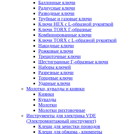
Баллонные ключи
Радиусные ключи
Разводные ключи
Трубные и газовые ключи
Ключи HEX с L-образной рукояткой
Ключи TORX Г-образные
Комбинированные ключи
Ключи TORX с L-образной рукояткой
Накидные ключи
Рожковые ключи
Трещоточные ключи
Шестигранные Г-образные ключи
Наборы ключей
Разрезные ключи
Торцевые ключи
Ударные ключи
Молотки, кувалды и киянки
Киянки
Кувалды
Молотки
Молотки рихтовочные
Инструменты для электрика VDE
(Электромонтажный инструмент)
Клещи для зачистки проводов
Клещи для обжима - кримперы