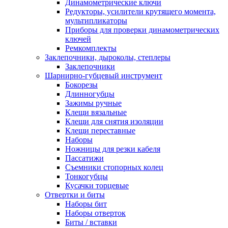
Динамометрические ключи
Редукторы, усилители крутящего момента,
мультипликаторы
Приборы для проверки динамометрических
ключей
Ремкомплекты
Заклепочники, дыроколы, степлеры
Заклепочники
Шарнирно-губцевый инструмент
Бокорезы
Длинногубцы
Зажимы ручные
Клещи вязальные
Клещи для снятия изоляции
Клещи переставные
Наборы
Ножницы для резки кабеля
Пассатижи
Съемники стопорных колец
Тонкогубцы
Кусачки торцевые
Отвертки и биты
Наборы бит
Наборы отверток
Биты / вставки