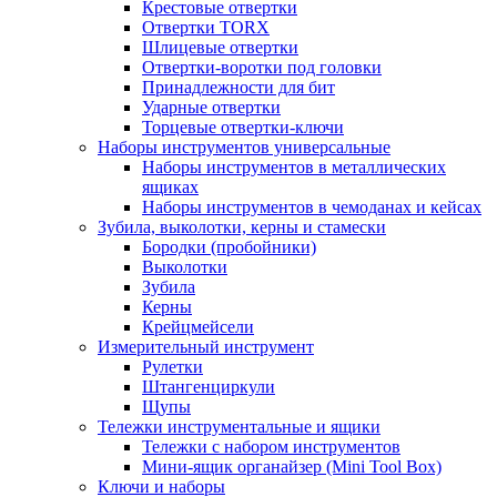
Крестовые отвертки
Отвертки TORX
Шлицевые отвертки
Отвертки-воротки под головки
Принадлежности для бит
Ударные отвертки
Торцевые отвертки-ключи
Наборы инструментов универсальные
Наборы инструментов в металлических
ящиках
Наборы инструментов в чемоданах и кейсах
Зубила, выколотки, керны и стамески
Бородки (пробойники)
Выколотки
Зубила
Керны
Крейцмейсели
Измерительный инструмент
Рулетки
Штангенциркули
Щупы
Тележки инструментальные и ящики
Тележки с набором инструментов
Мини-ящик органайзер (Mini Tool Box)
Ключи и наборы