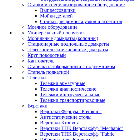
Станки и специализированное оборудование
Выпрессовщики
Мойки деталей
Станки для ремонта узлов и агрегатов
Моечное оборудование
Универсальный погрузчик
Мобильные домкраты (колонны)
Стационарные подпольные домкраты
Телескопические канавные домкраты
Круг поворотный
Кантователь
Стапель платформенный с подъемником
Стапель подкатной
Тележки
Тележки арматурные
Тележки диагностические
Тележки инструментальные
Тележки транспортировочные
Верстаки
Верстаки Феррум "Premium"
Антистатические столы
Верстаки Kronvuz
Верстаки ТПК Верстакофф "Mechanic"
Верстаки ТПК Верстакофф "Fabric"
Рабочие столы Kronvuz