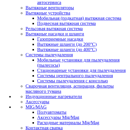
автосервиса
Вытяжные вентиляторы
Вытяжные устройства
Мобильная (подкатная) вытяжная система
Подвесная вытяжная система
Рельсовая вытяжная система
Вытяжные насадки и шланги
Газоприемные насадки
Вытяжные шланги (до 200°C)
Вытяжные шланги (до 400°C)
Системы пылеудаления
Мобильные установки для пылеудаления
(пылесосы)
Стационарные установки для пылеудаления
Системы центрального пылеудаления
Системы пылеудаления с консолью
Сварочная вентиляция, аспирация, фильтры
масляного тумана
Индукционные нагреватели
Аксессуары
MIG/MAG
Полуавтоматы
Аксессуары Mig/Mag
Расходные материалы Mig/Mag
Контактная сварка