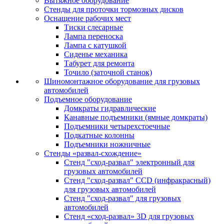
Вытяжное оборудование
Стенды для проточки тормозных дисков
Оснащение рабочих мест
Тиски слесарные
Лампа переноска
Лампа с катушкой
Сиденье механика
Табурет для ремонта
Точило (заточной станок)
Шиномонтажное оборудование для грузовых
автомобилей
Подъемное оборудование
Домкраты гидравлические
Канавные подъемники (ямные домкраты)
Подъемники четырехстоечные
Подкатные колонны
Подъемники ножничные
Стенды «развал-схождение»
Стенд "сход-развал" электронный для
грузовых автомобилей
Стенд "сход-развал" CCD (инфракрасный)
для грузовых автомобилей
Стенд "сход-развал" для грузовых
автомобилей
Стенд «сход-развал» 3D для грузовых