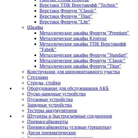
Верстаки ТПК Верстакофф "Technic"
Верстаки Феррум "Classic"
Верстаки Феррум "Titan"
Верстаки Феррум "Lite"
Шкафы
Металлические шкафы Феррум "Premium"
Металлические шкафы Kronvuz
Металлические шкафы ТПК Верстакофф
"Fabrik"
Металлические шкафы Феррум "Standart"
Металлические шкафы Феррум "Classic"
Металлические шкафы Феррум "Titan"
Конструкции для шиномонтажного участка
Стеллажи
Стенды, стойки
Оборудование для обслуживания АКБ
Пуско-зарядные устройства
Пусковые устройства
Зарядные устройства
Тестеры аккумуляторов
Штуцеры и быстросъемные соединения
Пневмогайковерты
Пневмогайковерты угловые (трещотки)
Дрели пневматические