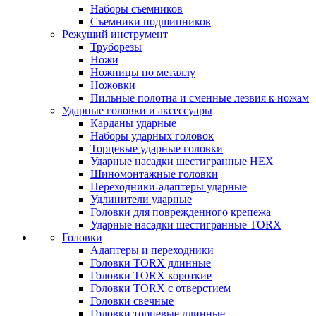
Наборы съемников
Съемники подшипников
Режущий инструмент
Труборезы
Ножи
Ножницы по металлу
Ножовки
Пильные полотна и сменные лезвия к ножам
Ударные головки и аксессуары
Карданы ударные
Наборы ударных головок
Торцевые ударные головки
Ударные насадки шестигранные HEX
Шиномонтажные головки
Переходники-адаптеры ударные
Удлинители ударные
Головки для поврежденного крепежа
Ударные насадки шестигранные TORX
Головки
Адаптеры и переходники
Головки TORX длинные
Головки TORX короткие
Головки TORX с отверстием
Головки свечные
Головки торцевые длинные