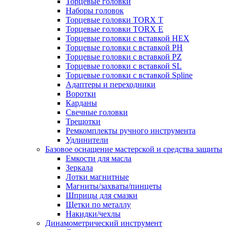
Торцевые головки
Наборы головок
Торцевые головки TORX T
Торцевые головки TORX Е
Торцевые головки с вставкой HEX
Торцевые головки с вставкой PH
Торцевые головки с вставкой PZ
Торцевые головки с вставкой SL
Торцевые головки с вставкой Spline
Адаптеры и переходники
Воротки
Карданы
Свечные головки
Трещотки
Ремкомплекты ручного инструмента
Удлинители
Базовое оснащение мастерской и средства защиты
Емкости для масла
Зеркала
Лотки магнитные
Магниты/захваты/пинцеты
Шприцы для смазки
Щетки по металлу
Накидки/чехлы
Динамометрический инструмент