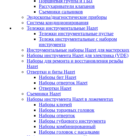
Поршневая группа и ГБЦ
Рассухариватели клапанов
Съемники сальников
Эндоскопы/диагностические приборы
Система кондиционирования
Тележки инструментальные Hazet
Тележки инструментальные пустые
Тележк инструментальные с набором
инструмента
Инструментальные наборы Hazet для мастерских
Наборы инструмента Hazet для электрика (VDE)
Наборы для ремонта и восстановления резьбы
Hazet
Отвертки и биты Hazet
Наборы бит Hazet
Наборы отверток Hazet
Отвертки Hazet
Съемники Hazet
Наборы инструмента Hazet в ложементах
Наборы ключей
Наборы торцевых головок
Наборы отверток
Наборы губцевого инструмента
Наборы комбинированный
Наборы головок с насадками