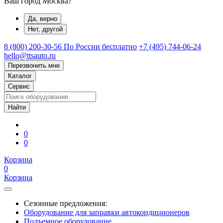
Ваш город Москва?
Да, верно
Нет, другой
8 (800) 200-30-56
По России бесплатно
+7 (495) 744-06-24
hello@ttsauto.ru
Перезвонить мне
Каталог
Сервис
0
0
Корзина
0
Корзина
Сезонные предложения:
Оборудование для заправки автокондиционеров
Подъемное оборудование