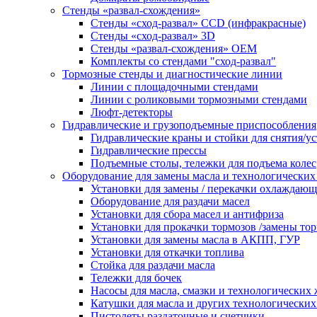
Стенды «развал-схождения»
Стенды «сход-развал» CCD (инфракрасные)
Стенды «сход-развал» 3D
Стенды «развал-схождения» ОЕМ
Комплекты со стендами "сход-развал"
Тормозные стенды и диагностические линии
Линии с площадочными стендами
Линии с роликовыми тормозными стендами
Люфт-детекторы
Гидравлические и грузоподъемные приспособления
Гидравлические краны и стойки для снятия/ус
Гидравлические прессы
Подъемные столы, тележки для подъема колес
Оборудование для замены масла и технологических
Установки для замены / перекачки охлаждаю
Оборудование для раздачи масел
Установки для сбора масел и антифриза
Установки для прокачки тормозов /замены то
Установки для замены масла в АКПП, ГУР
Установки для откачки топлива
Стойка для раздачи масла
Тележки для бочек
Насосы для масла, смазки и технологических
Катушки для масла и других технологических
Пистолеты раздаточные и счетчики