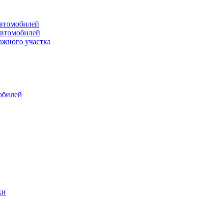
втомобилей
автомобилей
ажного участка
обилей
ки