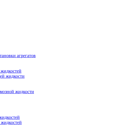
тановки агрегатов
 жидкостей
щей жидкости
рмозной жидкости
 жидкостей
 жидкостей