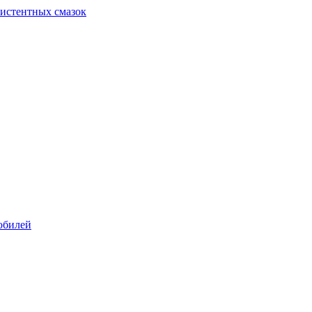
систентных смазок
обилей