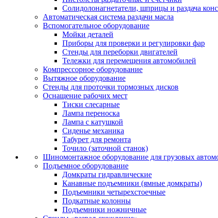
Солидолонагнетатели, шприцы и раздача кон
Автоматическая система раздачи масла
Вспомогательное оборудование
Мойки деталей
Приборы для проверки и регулировки фар
Стенды для переборки двигателей
Тележки для перемещения автомобилей
Компрессорное оборудование
Вытяжное оборудование
Стенды для проточки тормозных дисков
Оснащение рабочих мест
Тиски слесарные
Лампа переноска
Лампа с катушкой
Сиденье механика
Табурет для ремонта
Точило (заточной станок)
Шиномонтажное оборудование для грузовых автом
Подъемное оборудование
Домкраты гидравлические
Канавные подъемники (ямные домкраты)
Подъемники четырехстоечные
Подкатные колонны
Подъемники ножничные