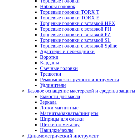
Торцевые головки
Наборы головок
Торцевые головки TORX T
Торцевые головки TORX Е
Торцевые головки с вставкой HEX
Торцевые головки с вставкой PH
Торцевые головки с вставкой PZ
Торцевые головки с вставкой SL
Торцевые головки с вставкой Spline
Адаптеры и переходники
Воротки
Карданы
Свечные головки
Трещотки
Ремкомплекты ручного инструмента
Удлинители
Базовое оснащение мастерской и средства защиты
Емкости для масла
Зеркала
Лотки магнитные
Магниты/захваты/пинцеты
Шприцы для смазки
Щетки по металлу
Накидки/чехлы
Динамометрический инструмент