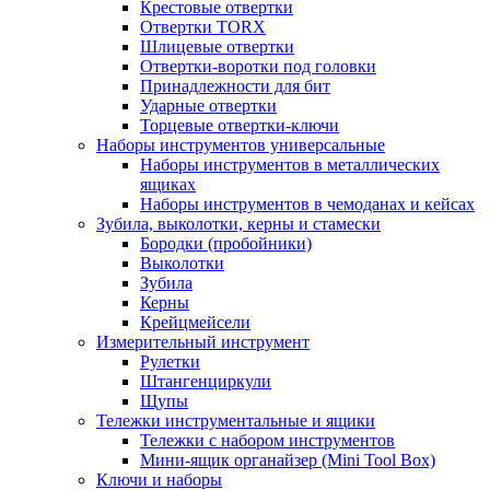
Крестовые отвертки
Отвертки TORX
Шлицевые отвертки
Отвертки-воротки под головки
Принадлежности для бит
Ударные отвертки
Торцевые отвертки-ключи
Наборы инструментов универсальные
Наборы инструментов в металлических
ящиках
Наборы инструментов в чемоданах и кейсах
Зубила, выколотки, керны и стамески
Бородки (пробойники)
Выколотки
Зубила
Керны
Крейцмейсели
Измерительный инструмент
Рулетки
Штангенциркули
Щупы
Тележки инструментальные и ящики
Тележки с набором инструментов
Мини-ящик органайзер (Mini Tool Box)
Ключи и наборы