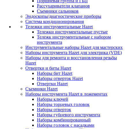
Поршневая группа и ГБЦ
Рассухариватели клапанов
Съемники сальников
Эндоскопы/диагностические приборы
Система кондиционирования
Тележки инструментальные Hazet
Тележки инструментальные пустые
Тележк инструментальные с набором
инструмента
Инструментальные наборы Hazet для мастерских
Наборы инструмента Hazet для электрика (VDE)
Наборы для ремонта и восстановления резьбы
Hazet
Отвертки и биты Hazet
Наборы бит Hazet
Наборы отверток Hazet
Отвертки Hazet
Съемники Hazet
Наборы инструмента Hazet в ложементах
Наборы ключей
Наборы торцевых головок
Наборы отверток
Наборы губцевого инструмента
Наборы комбинированный
Наборы головок с насадками