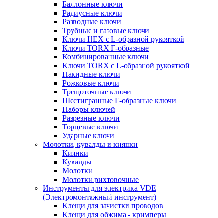
Баллонные ключи
Радиусные ключи
Разводные ключи
Трубные и газовые ключи
Ключи HEX с L-образной рукояткой
Ключи TORX Г-образные
Комбинированные ключи
Ключи TORX с L-образной рукояткой
Накидные ключи
Рожковые ключи
Трещоточные ключи
Шестигранные Г-образные ключи
Наборы ключей
Разрезные ключи
Торцевые ключи
Ударные ключи
Молотки, кувалды и киянки
Киянки
Кувалды
Молотки
Молотки рихтовочные
Инструменты для электрика VDE
(Электромонтажный инструмент)
Клещи для зачистки проводов
Клещи для обжима - кримперы