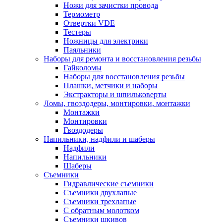
Ножи для зачистки провода
Термометр
Отвертки VDE
Тестеры
Ножницы для электрики
Паяльники
Наборы для ремонта и восстановления резьбы
Гайколомы
Наборы для восстановления резьбы
Плашки, метчики и наборы
Экстракторы и шпильковерты
Ломы, гвоздодеры, монтировки, монтажки
Монтажки
Монтировки
Гвоздодеры
Напильники, надфили и шаберы
Надфили
Напильники
Шаберы
Съемники
Гидравлические съемники
Съемники двухлапые
Съемники трехлапые
С обратным молотком
Съемники шкивов