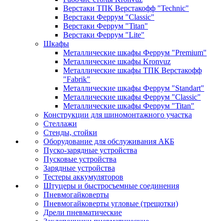
Верстаки ТПК Верстакофф "Technic"
Верстаки Феррум "Classic"
Верстаки Феррум "Titan"
Верстаки Феррум "Lite"
Шкафы
Металлические шкафы Феррум "Premium"
Металлические шкафы Kronvuz
Металлические шкафы ТПК Верстакофф
"Fabrik"
Металлические шкафы Феррум "Standart"
Металлические шкафы Феррум "Classic"
Металлические шкафы Феррум "Titan"
Конструкции для шиномонтажного участка
Стеллажи
Стенды, стойки
Оборудование для обслуживания АКБ
Пуско-зарядные устройства
Пусковые устройства
Зарядные устройства
Тестеры аккумуляторов
Штуцеры и быстросъемные соединения
Пневмогайковерты
Пневмогайковерты угловые (трещотки)
Дрели пневматические