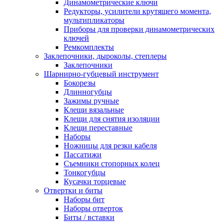
Динамометрические ключи
Редукторы, усилители крутящего момента,
мультипликаторы
Приборы для проверки динамометрических
ключей
Ремкомплекты
Заклепочники, дыроколы, степлеры
Заклепочники
Шарнирно-губцевый инструмент
Бокорезы
Длинногубцы
Зажимы ручные
Клещи вязальные
Клещи для снятия изоляции
Клещи переставные
Наборы
Ножницы для резки кабеля
Пассатижи
Съемники стопорных колец
Тонкогубцы
Кусачки торцевые
Отвертки и биты
Наборы бит
Наборы отверток
Биты / вставки