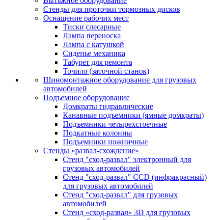
Вытяжное оборудование
Стенды для проточки тормозных дисков
Оснащение рабочих мест
Тиски слесарные
Лампа переноска
Лампа с катушкой
Сиденье механика
Табурет для ремонта
Точило (заточной станок)
Шиномонтажное оборудование для грузовых
автомобилей
Подъемное оборудование
Домкраты гидравлические
Канавные подъемники (ямные домкраты)
Подъемники четырехстоечные
Подкатные колонны
Подъемники ножничные
Стенды «развал-схождение»
Стенд "сход-развал" электронный для
грузовых автомобилей
Стенд "сход-развал" CCD (инфракрасный)
для грузовых автомобилей
Стенд "сход-развал" для грузовых
автомобилей
Стенд «сход-развал» 3D для грузовых