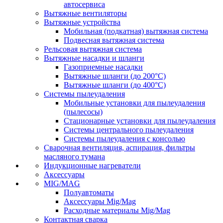
автосервиса
Вытяжные вентиляторы
Вытяжные устройства
Мобильная (подкатная) вытяжная система
Подвесная вытяжная система
Рельсовая вытяжная система
Вытяжные насадки и шланги
Газоприемные насадки
Вытяжные шланги (до 200°C)
Вытяжные шланги (до 400°C)
Системы пылеудаления
Мобильные установки для пылеудаления
(пылесосы)
Стационарные установки для пылеудаления
Системы центрального пылеудаления
Системы пылеудаления с консолью
Сварочная вентиляция, аспирация, фильтры
масляного тумана
Индукционные нагреватели
Аксессуары
MIG/MAG
Полуавтоматы
Аксессуары Mig/Mag
Расходные материалы Mig/Mag
Контактная сварка