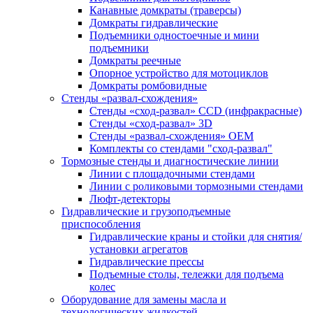
Канавные домкраты (траверсы)
Домкраты гидравлические
Подъемники одностоечные и мини
подъемники
Домкраты реечные
Опорное устройство для мотоциклов
Домкраты ромбовидные
Стенды «развал-схождения»
Стенды «сход-развал» CCD (инфракрасные)
Стенды «сход-развал» 3D
Стенды «развал-схождения» ОЕМ
Комплекты со стендами "сход-развал"
Тормозные стенды и диагностические линии
Линии с площадочными стендами
Линии с роликовыми тормозными стендами
Люфт-детекторы
Гидравлические и грузоподъемные
приспособления
Гидравлические краны и стойки для снятия/
установки агрегатов
Гидравлические прессы
Подъемные столы, тележки для подъема
колес
Оборудование для замены масла и
технологических жидкостей