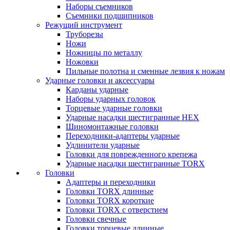
Наборы съемников
Съемники подшипников
Режущий инструмент
Труборезы
Ножи
Ножницы по металлу
Ножовки
Пильные полотна и сменные лезвия к ножам
Ударные головки и аксессуары
Карданы ударные
Наборы ударных головок
Торцевые ударные головки
Ударные насадки шестигранные HEX
Шиномонтажные головки
Переходники-адаптеры ударные
Удлинители ударные
Головки для поврежденного крепежа
Ударные насадки шестигранные TORX
Головки
Адаптеры и переходники
Головки TORX длинные
Головки TORX короткие
Головки TORX с отверстием
Головки свечные
Головки торцевые длинные