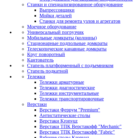
Станки и специализированное оборудование
Выпрессовщики
Мойки деталей
Станки для ремонта узлов и агрегатов
Моечное оборудование
Универсальный погрузчик
Мобильные домкраты (колонны)
Стационарные подпольные домкраты
Телескопические канавные домкраты
Круг поворотный
Кантователь
Стапель платформенный с подъемником
Стапель подкатной
Тележки
Тележки арматурные
Тележки диагностические
Тележки инструментальные
Тележки транспортировочные
Верстаки
Верстаки Феррум "Premium"
Антистатические столы
Верстаки Kronvuz
Верстаки ТПК Верстакофф "Mechanic"
Верстаки ТПК Верстакофф "Fabric"
Рабочие столы Kronvuz