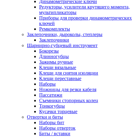
Динамометрические ключи
Редукторы, усилители крутящего момента,
мультипликаторы
Приборы для проверки динамометрических
ключей
Ремкомплекты
Заклепочники, дыроколы, степлеры
Заклепочники
Шарнирно-губцевый инструмент
Бокорезы
Длинногубцы
Зажимы ручные
Клещи вязальные
Клещи для снятия изоляции
Клещи переставные
Наборы
Ножницы для резки кабеля
Пассатижи
Съемники стопорных колец
Тонкогубцы
Кусачки торцевые
Отвертки и биты
Наборы бит
Наборы отверток
Биты / вставки