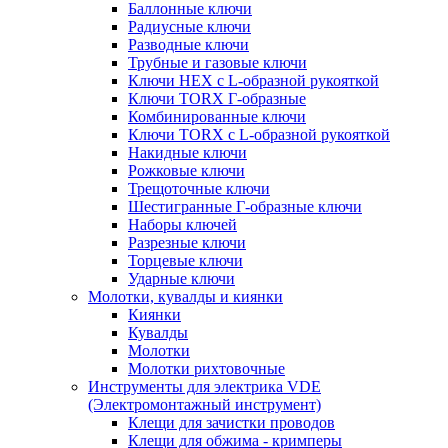
Баллонные ключи
Радиусные ключи
Разводные ключи
Трубные и газовые ключи
Ключи HEX с L-образной рукояткой
Ключи TORX Г-образные
Комбинированные ключи
Ключи TORX с L-образной рукояткой
Накидные ключи
Рожковые ключи
Трещоточные ключи
Шестигранные Г-образные ключи
Наборы ключей
Разрезные ключи
Торцевые ключи
Ударные ключи
Молотки, кувалды и киянки
Киянки
Кувалды
Молотки
Молотки рихтовочные
Инструменты для электрика VDE
(Электромонтажный инструмент)
Клещи для зачистки проводов
Клещи для обжима - кримперы