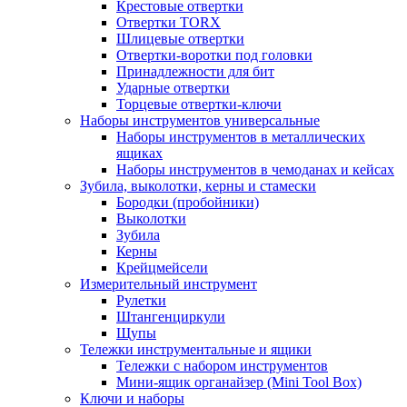
Крестовые отвертки
Отвертки TORX
Шлицевые отвертки
Отвертки-воротки под головки
Принадлежности для бит
Ударные отвертки
Торцевые отвертки-ключи
Наборы инструментов универсальные
Наборы инструментов в металлических
ящиках
Наборы инструментов в чемоданах и кейсах
Зубила, выколотки, керны и стамески
Бородки (пробойники)
Выколотки
Зубила
Керны
Крейцмейсели
Измерительный инструмент
Рулетки
Штангенциркули
Щупы
Тележки инструментальные и ящики
Тележки с набором инструментов
Мини-ящик органайзер (Mini Tool Box)
Ключи и наборы