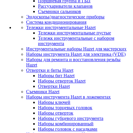
Поршневая группа и ГБЦ
Рассухариватели клапанов
Съемники сальников
Эндоскопы/диагностические приборы
Система кондиционирования
Тележки инструментальные Hazet
Тележки инструментальные пустые
Тележк инструментальные с набором
инструмента
Инструментальные наборы Hazet для мастерских
Наборы инструмента Hazet для электрика (VDE)
Наборы для ремонта и восстановления резьбы
Hazet
Отвертки и биты Hazet
Наборы бит Hazet
Наборы отверток Hazet
Отвертки Hazet
Съемники Hazet
Наборы инструмента Hazet в ложементах
Наборы ключей
Наборы торцевых головок
Наборы отверток
Наборы губцевого инструмента
Наборы комбинированный
Наборы головок с насадками