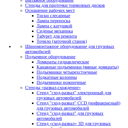
Вытяжное оборудование
Стенды для проточки тормозных дисков
Оснащение рабочих мест
Тиски слесарные
Лампа переноска
Лампа с катушкой
Сиденье механика
Табурет для ремонта
Точило (заточной станок)
Шиномонтажное оборудование для грузовых
автомобилей
Подъемное оборудование
Домкраты гидравлические
Канавные подъемники (ямные домкраты)
Подъемники четырехстоечные
Подкатные колонны
Подъемники ножничные
Стенды «развал-схождение»
Стенд "сход-развал" электронный для
грузовых автомобилей
Стенд "сход-развал" CCD (инфракрасный)
для грузовых автомобилей
Стенд "сход-развал" для грузовых
автомобилей
Стенд «сход-развал» 3D для грузовых