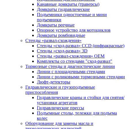
Канавные домкраты (траверсы)
Домкраты гидравлические
Подъемники одностоечные и мини
подъемники
Домкраты реечные
Опорное устройство для мотоциклов
Домкраты ромбовидные
Стенды «развал-схождения»
Стенды «сход-развал» CCD (инфракрасные)
Стенды «сход-развал» 3D
Стенды «развал-схождения» ОЕМ
Комплекты со стендами "сход-развал"
Тормозные стенды и диагностические линии
Линии с площадочными стендами
Линии с роликовыми тормозными стендами
Люфт-детекторы
Гидравлические и грузоподъемные
приспособления
Гидравлические краны и стойки для снятия/
установки агрегатов
Гидравлические прессы
Подъемные столы, тележки для подъема
колес
Оборудование для замены масла и
технологических жидкостей