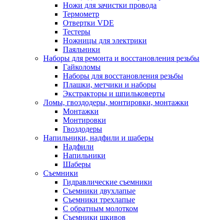
Ножи для зачистки провода
Термометр
Отвертки VDE
Тестеры
Ножницы для электрики
Паяльники
Наборы для ремонта и восстановления резьбы
Гайколомы
Наборы для восстановления резьбы
Плашки, метчики и наборы
Экстракторы и шпильковерты
Ломы, гвоздодеры, монтировки, монтажки
Монтажки
Монтировки
Гвоздодеры
Напильники, надфили и шаберы
Надфили
Напильники
Шаберы
Съемники
Гидравлические съемники
Съемники двухлапые
Съемники трехлапые
С обратным молотком
Съемники шкивов