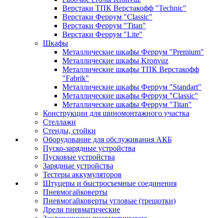
Верстаки ТПК Верстакофф "Technic"
Верстаки Феррум "Classic"
Верстаки Феррум "Titan"
Верстаки Феррум "Lite"
Шкафы
Металлические шкафы Феррум "Premium"
Металлические шкафы Kronvuz
Металлические шкафы ТПК Верстакофф
"Fabrik"
Металлические шкафы Феррум "Standart"
Металлические шкафы Феррум "Classic"
Металлические шкафы Феррум "Titan"
Конструкции для шиномонтажного участка
Стеллажи
Стенды, стойки
Оборудование для обслуживания АКБ
Пуско-зарядные устройства
Пусковые устройства
Зарядные устройства
Тестеры аккумуляторов
Штуцеры и быстросъемные соединения
Пневмогайковерты
Пневмогайковерты угловые (трещотки)
Дрели пневматические