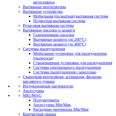
автосервиса
Вытяжные вентиляторы
Вытяжные устройства
Мобильная (подкатная) вытяжная система
Подвесная вытяжная система
Рельсовая вытяжная система
Вытяжные насадки и шланги
Газоприемные насадки
Вытяжные шланги (до 200°C)
Вытяжные шланги (до 400°C)
Системы пылеудаления
Мобильные установки для пылеудаления
(пылесосы)
Стационарные установки для пылеудаления
Системы центрального пылеудаления
Системы пылеудаления с консолью
Сварочная вентиляция, аспирация, фильтры
масляного тумана
Индукционные нагреватели
Аксессуары
MIG/MAG
Полуавтоматы
Аксессуары Mig/Mag
Расходные материалы Mig/Mag
Контактная сварка