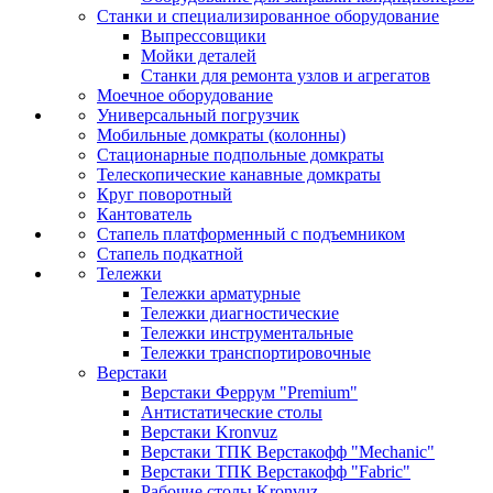
Станки и специализированное оборудование
Выпрессовщики
Мойки деталей
Станки для ремонта узлов и агрегатов
Моечное оборудование
Универсальный погрузчик
Мобильные домкраты (колонны)
Стационарные подпольные домкраты
Телескопические канавные домкраты
Круг поворотный
Кантователь
Стапель платформенный с подъемником
Стапель подкатной
Тележки
Тележки арматурные
Тележки диагностические
Тележки инструментальные
Тележки транспортировочные
Верстаки
Верстаки Феррум "Premium"
Антистатические столы
Верстаки Kronvuz
Верстаки ТПК Верстакофф "Mechanic"
Верстаки ТПК Верстакофф "Fabric"
Рабочие столы Kronvuz