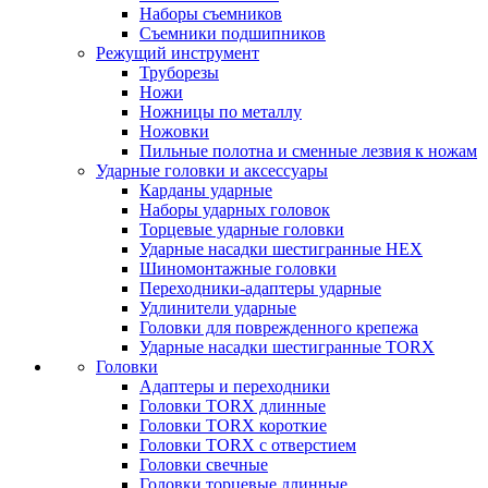
Наборы съемников
Съемники подшипников
Режущий инструмент
Труборезы
Ножи
Ножницы по металлу
Ножовки
Пильные полотна и сменные лезвия к ножам
Ударные головки и аксессуары
Карданы ударные
Наборы ударных головок
Торцевые ударные головки
Ударные насадки шестигранные HEX
Шиномонтажные головки
Переходники-адаптеры ударные
Удлинители ударные
Головки для поврежденного крепежа
Ударные насадки шестигранные TORX
Головки
Адаптеры и переходники
Головки TORX длинные
Головки TORX короткие
Головки TORX с отверстием
Головки свечные
Головки торцевые длинные