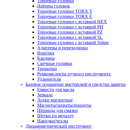
Торцевые головки
Наборы головок
Торцевые головки TORX T
Торцевые головки TORX Е
Торцевые головки с вставкой HEX
Торцевые головки с вставкой PH
Торцевые головки с вставкой PZ
Торцевые головки с вставкой SL
Торцевые головки с вставкой Spline
Адаптеры и переходники
Воротки
Карданы
Свечные головки
Трещотки
Ремкомплекты ручного инструмента
Удлинители
Базовое оснащение мастерской и средства защиты
Емкости для масла
Зеркала
Лотки магнитные
Магниты/захваты/пинцеты
Шприцы для смазки
Щетки по металлу
Накидки/чехлы
Динамометрический инструмент