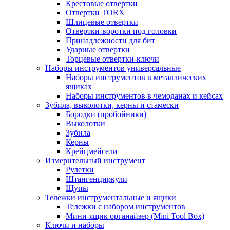
Крестовые отвертки
Отвертки TORX
Шлицевые отвертки
Отвертки-воротки под головки
Принадлежности для бит
Ударные отвертки
Торцевые отвертки-ключи
Наборы инструментов универсальные
Наборы инструментов в металлических
ящиках
Наборы инструментов в чемоданах и кейсах
Зубила, выколотки, керны и стамески
Бородки (пробойники)
Выколотки
Зубила
Керны
Крейцмейсели
Измерительный инструмент
Рулетки
Штангенциркули
Щупы
Тележки инструментальные и ящики
Тележки с набором инструментов
Мини-ящик органайзер (Mini Tool Box)
Ключи и наборы