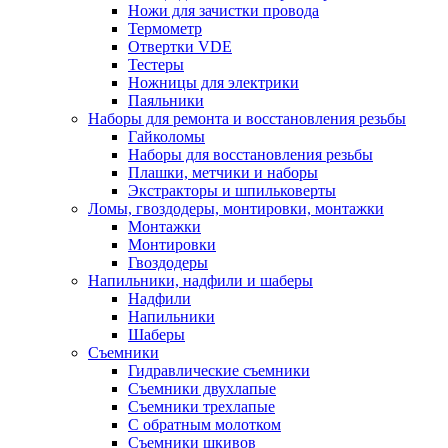
Ножи для зачистки провода
Термометр
Отвертки VDE
Тестеры
Ножницы для электрики
Паяльники
Наборы для ремонта и восстановления резьбы
Гайколомы
Наборы для восстановления резьбы
Плашки, метчики и наборы
Экстракторы и шпильковерты
Ломы, гвоздодеры, монтировки, монтажки
Монтажки
Монтировки
Гвоздодеры
Напильники, надфили и шаберы
Надфили
Напильники
Шаберы
Съемники
Гидравлические съемники
Съемники двухлапые
Съемники трехлапые
С обратным молотком
Съемники шкивов