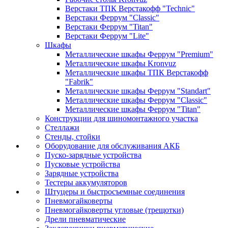
Верстаки ТПК Верстакофф "Technic"
Верстаки Феррум "Classic"
Верстаки Феррум "Titan"
Верстаки Феррум "Lite"
Шкафы
Металлические шкафы Феррум "Premium"
Металлические шкафы Kronvuz
Металлические шкафы ТПК Верстакофф
"Fabrik"
Металлические шкафы Феррум "Standart"
Металлические шкафы Феррум "Classic"
Металлические шкафы Феррум "Titan"
Конструкции для шиномонтажного участка
Стеллажи
Стенды, стойки
Оборудование для обслуживания АКБ
Пуско-зарядные устройства
Пусковые устройства
Зарядные устройства
Тестеры аккумуляторов
Штуцеры и быстросъемные соединения
Пневмогайковерты
Пневмогайковерты угловые (трещотки)
Дрели пневматические