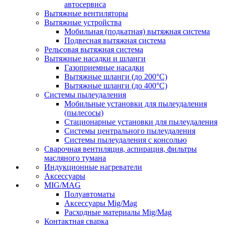
автосервиса
Вытяжные вентиляторы
Вытяжные устройства
Мобильная (подкатная) вытяжная система
Подвесная вытяжная система
Рельсовая вытяжная система
Вытяжные насадки и шланги
Газоприемные насадки
Вытяжные шланги (до 200°C)
Вытяжные шланги (до 400°C)
Системы пылеудаления
Мобильные установки для пылеудаления
(пылесосы)
Стационарные установки для пылеудаления
Системы центрального пылеудаления
Системы пылеудаления с консолью
Сварочная вентиляция, аспирация, фильтры
масляного тумана
Индукционные нагреватели
Аксессуары
MIG/MAG
Полуавтоматы
Аксессуары Mig/Mag
Расходные материалы Mig/Mag
Контактная сварка