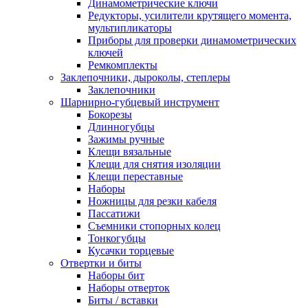
Динамометрические ключи
Редукторы, усилители крутящего момента,
мультипликаторы
Приборы для проверки динамометрических
ключей
Ремкомплекты
Заклепочники, дыроколы, степлеры
Заклепочники
Шарнирно-губцевый инструмент
Бокорезы
Длинногубцы
Зажимы ручные
Клещи вязальные
Клещи для снятия изоляции
Клещи переставные
Наборы
Ножницы для резки кабеля
Пассатижи
Съемники стопорных колец
Тонкогубцы
Кусачки торцевые
Отвертки и биты
Наборы бит
Наборы отверток
Биты / вставки