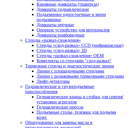
Канавные домкраты (траверсы)
Домкраты гидравлические
Подъемники одностоечные и мини
подъемники
Домкраты реечные
Опорное устройство для мотоциклов
Домкраты ромбовидные
Стенды «развал-схождения»
Стенды «сход-развал» CCD (инфракрасные)
Стенды «сход-развал» 3D
Стенды «развал-схождения» ОЕМ
Комплекты со стендами "сход-развал"
Тормозные стенды и диагностические линии
Линии с площадочными стендами
Линии с роликовыми тормозными стендами
Люфт-детекторы
Гидравлические и грузоподъемные
приспособления
Гидравлические краны и стойки для снятия/
установки агрегатов
Гидравлические прессы
Подъемные столы, тележки для подъема
колес
Оборудование для замены масла и
технологических жидкостей