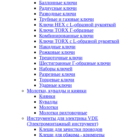
Баллонные ключи
Радиусные ключи
Разводные ключи
Трубные и газовые ключи
Ключи HEX с L-образной рукояткой
Ключи TORX Г-образные
Комбинированные ключи
Ключи TORX с L-образной рукояткой
Накидные ключи
Рожковые ключи
Трещоточные ключи
Шестигранные Г-образные ключи
Наборы ключей
Разрезные ключи
Торцевые ключи
Ударные ключи
Молотки, кувалды и киянки
Киянки
Кувалды
Молотки
Молотки рихтовочные
Инструменты для электрика VDE
(Электромонтажный инструмент)
Клещи для зачистки проводов
Клещи для обжима - кримперы