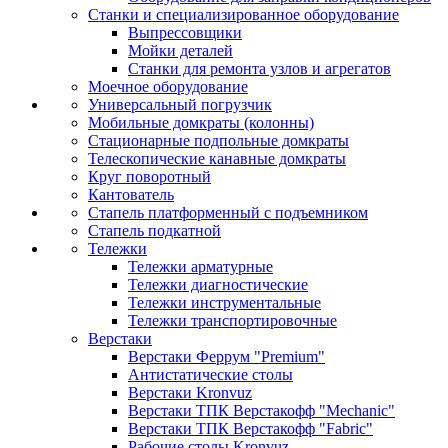
Станки и специализированное оборудование
Выпрессовщики
Мойки деталей
Станки для ремонта узлов и агрегатов
Моечное оборудование
Универсальный погрузчик
Мобильные домкраты (колонны)
Стационарные подпольные домкраты
Телескопические канавные домкраты
Круг поворотный
Кантователь
Стапель платформенный с подъемником
Стапель подкатной
Тележки
Тележки арматурные
Тележки диагностические
Тележки инструментальные
Тележки транспортировочные
Верстаки
Верстаки Феррум "Premium"
Антистатические столы
Верстаки Kronvuz
Верстаки ТПК Верстакофф "Mechanic"
Верстаки ТПК Верстакофф "Fabric"
Рабочие столы Kronvuz