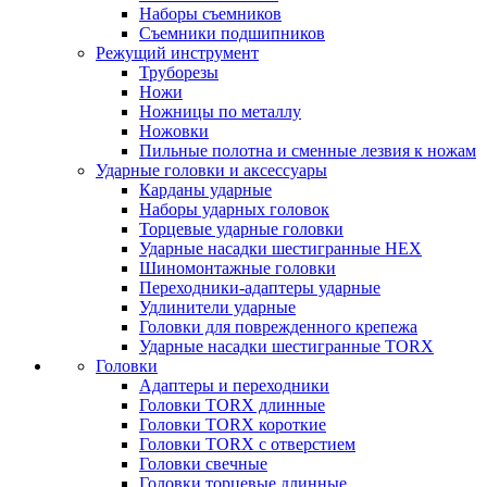
Наборы съемников
Съемники подшипников
Режущий инструмент
Труборезы
Ножи
Ножницы по металлу
Ножовки
Пильные полотна и сменные лезвия к ножам
Ударные головки и аксессуары
Карданы ударные
Наборы ударных головок
Торцевые ударные головки
Ударные насадки шестигранные HEX
Шиномонтажные головки
Переходники-адаптеры ударные
Удлинители ударные
Головки для поврежденного крепежа
Ударные насадки шестигранные TORX
Головки
Адаптеры и переходники
Головки TORX длинные
Головки TORX короткие
Головки TORX с отверстием
Головки свечные
Головки торцевые длинные