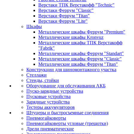
Верстаки ТПК Верстакофф "Technic"
Верстаки Феррум "Classic"
Верстаки Феррум "Titan"
Верстаки Феррум "Lite"
Шкафы
Металлические шкафы Феррум "Premium"
Металлические шкафы Kronvuz
Металлические шкафы ТПК Верстакофф
"Fabrik"
Металлические шкафы Феррум "Standart"
Металлические шкафы Феррум "Classic"
Металлические шкафы Феррум "Titan"
Конструкции для шиномонтажного участка
Стеллажи
Стенды, стойки
Оборудование для обслуживания АКБ
Пуско-зарядные устройства
Пусковые устройства
Зарядные устройства
Тестеры аккумуляторов
Штуцеры и быстросъемные соединения
Пневмогайковерты
Пневмогайковерты угловые (трещотки)
Дрели пневматические