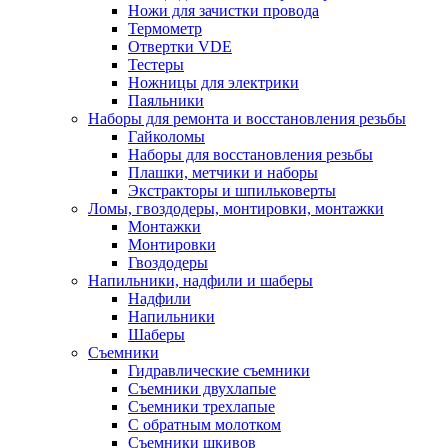
Ножи для зачистки провода
Термометр
Отвертки VDE
Тестеры
Ножницы для электрики
Паяльники
Наборы для ремонта и восстановления резьбы
Гайколомы
Наборы для восстановления резьбы
Плашки, метчики и наборы
Экстракторы и шпильковерты
Ломы, гвоздодеры, монтировки, монтажки
Монтажки
Монтировки
Гвоздодеры
Напильники, надфили и шаберы
Надфили
Напильники
Шаберы
Съемники
Гидравлические съемники
Съемники двухлапые
Съемники трехлапые
С обратным молотком
Съемники шкивов