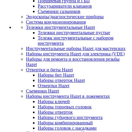
Поршневая группа и ГБЦ
Рассухариватели клапанов
Съемники сальников
Эндоскопы/диагностические приборы
Система кондиционирования
Тележки инструментальные Hazet
Тележки инструментальные пустые
Тележк инструментальные с набором
инструмента
Инструментальные наборы Hazet для мастерских
Наборы инструмента Hazet для электрика (VDE)
Наборы для ремонта и восстановления резьбы
Hazet
Отвертки и биты Hazet
Наборы бит Hazet
Наборы отверток Hazet
Отвертки Hazet
Съемники Hazet
Наборы инструмента Hazet в ложементах
Наборы ключей
Наборы торцевых головок
Наборы отверток
Наборы губцевого инструмента
Наборы комбинированный
Наборы головок с насадками