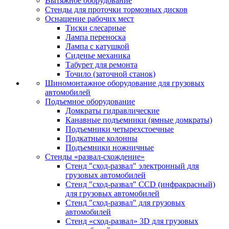
Вытяжное оборудование
Стенды для проточки тормозных дисков
Оснащение рабочих мест
Тиски слесарные
Лампа переноска
Лампа с катушкой
Сиденье механика
Табурет для ремонта
Точило (заточной станок)
Шиномонтажное оборудование для грузовых
автомобилей
Подъемное оборудование
Домкраты гидравлические
Канавные подъемники (ямные домкраты)
Подъемники четырехстоечные
Подкатные колонны
Подъемники ножничные
Стенды «развал-схождение»
Стенд "сход-развал" электронный для
грузовых автомобилей
Стенд "сход-развал" CCD (инфракрасный)
для грузовых автомобилей
Стенд "сход-развал" для грузовых
автомобилей
Стенд «сход-развал» 3D для грузовых