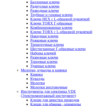
Баллонные ключи
Радиусные ключи
Разводные ключи
Трубные и газовые ключи
Ключи HEX с L-образной рукояткой
Ключи TORX Г-образные
Комбинированные ключи
Ключи TORX с L-образной рукояткой
Накидные ключи
Рожковые ключи
Трещоточные ключи
Шестигранные Г-образные ключи
Наборы ключей
Разрезные ключи
Торцевые ключи
Ударные ключи
Молотки, кувалды и киянки
Киянки
Кувалды
Молотки
Молотки рихтовочные
Инструменты для электрика VDE
(Электромонтажный инструмент)
Клещи для зачистки проводов
Клещи для обжима - кримперы