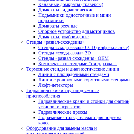
Канавные домкраты (траверсы)
Домкраты гидравлические
Подъемники одностоечные и мини
подъемники
Домкраты реечные
Опорное устройство для мотоциклов
Домкраты ромбовидные
Стенды «развал-схождения»
Стенды «сход-развал» CCD (инфракрасные)
Стенды «сход-развал» 3D
Стенды «развал-схождения» ОЕМ
Комплекты со стендами "сход-развал"
Тормозные стенды и диагностические линии
Линии с площадочными стендами
Линии с роликовыми тормозными стендами
Люфт-детекторы
Гидравлические и грузоподъемные
приспособления
Гидравлические краны и стойки для снятия/
установки агрегатов
Гидравлические прессы
Подъемные столы, тележки для подъема
колес
Оборудование для замены масла и
технологических жидкостей