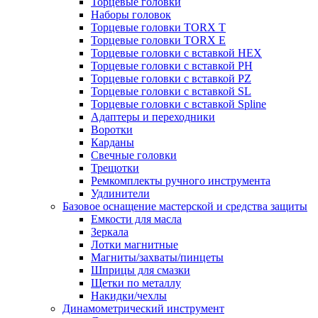
Торцевые головки
Наборы головок
Торцевые головки TORX T
Торцевые головки TORX Е
Торцевые головки с вставкой HEX
Торцевые головки с вставкой PH
Торцевые головки с вставкой PZ
Торцевые головки с вставкой SL
Торцевые головки с вставкой Spline
Адаптеры и переходники
Воротки
Карданы
Свечные головки
Трещотки
Ремкомплекты ручного инструмента
Удлинители
Базовое оснащение мастерской и средства защиты
Емкости для масла
Зеркала
Лотки магнитные
Магниты/захваты/пинцеты
Шприцы для смазки
Щетки по металлу
Накидки/чехлы
Динамометрический инструмент