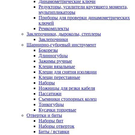
Динамометрические ключи
Редукторы, усилители крутящего момента,
мультипликаторы
Приборы для проверки динамометрических
ключей
Ремкомплекты
Заклепочники, дыроколы, степлеры
Заклепочники
Шарнирно-губцевый инструмент
Бокорезы
Длинногубцы
Зажимы ручные
Клещи вязальные
Клещи для снятия изоляции
Клещи переставные
Наборы
Ножницы для резки кабеля
Пассатижи
Съемники стопорных колец
Тонкогубцы
Кусачки торцевые
Отвертки и биты
Наборы бит
Наборы отверток
Биты / вставки