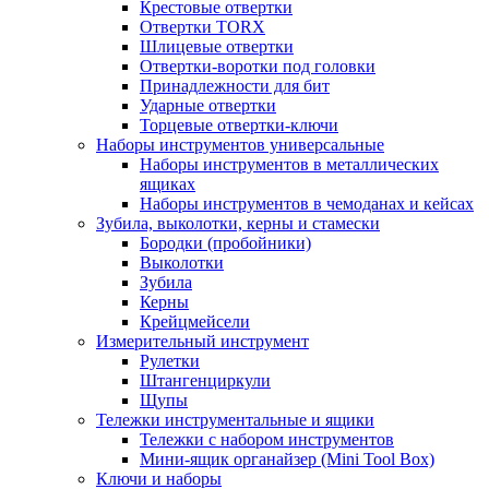
Крестовые отвертки
Отвертки TORX
Шлицевые отвертки
Отвертки-воротки под головки
Принадлежности для бит
Ударные отвертки
Торцевые отвертки-ключи
Наборы инструментов универсальные
Наборы инструментов в металлических
ящиках
Наборы инструментов в чемоданах и кейсах
Зубила, выколотки, керны и стамески
Бородки (пробойники)
Выколотки
Зубила
Керны
Крейцмейсели
Измерительный инструмент
Рулетки
Штангенциркули
Щупы
Тележки инструментальные и ящики
Тележки с набором инструментов
Мини-ящик органайзер (Mini Tool Box)
Ключи и наборы