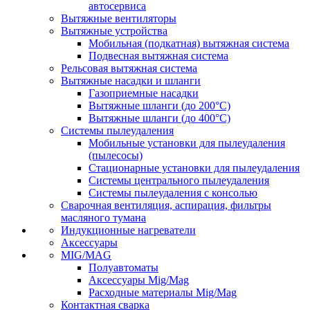
автосервиса
Вытяжные вентиляторы
Вытяжные устройства
Мобильная (подкатная) вытяжная система
Подвесная вытяжная система
Рельсовая вытяжная система
Вытяжные насадки и шланги
Газоприемные насадки
Вытяжные шланги (до 200°C)
Вытяжные шланги (до 400°C)
Системы пылеудаления
Мобильные установки для пылеудаления
(пылесосы)
Стационарные установки для пылеудаления
Системы центрального пылеудаления
Системы пылеудаления с консолью
Сварочная вентиляция, аспирация, фильтры
масляного тумана
Индукционные нагреватели
Аксессуары
MIG/MAG
Полуавтоматы
Аксессуары Mig/Mag
Расходные материалы Mig/Mag
Контактная сварка