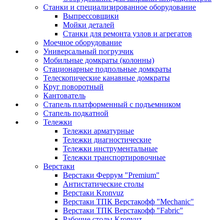
Станки и специализированное оборудование
Выпрессовщики
Мойки деталей
Станки для ремонта узлов и агрегатов
Моечное оборудование
Универсальный погрузчик
Мобильные домкраты (колонны)
Стационарные подпольные домкраты
Телескопические канавные домкраты
Круг поворотный
Кантователь
Стапель платформенный с подъемником
Стапель подкатной
Тележки
Тележки арматурные
Тележки диагностические
Тележки инструментальные
Тележки транспортировочные
Верстаки
Верстаки Феррум "Premium"
Антистатические столы
Верстаки Kronvuz
Верстаки ТПК Верстакофф "Mechanic"
Верстаки ТПК Верстакофф "Fabric"
Рабочие столы Kronvuz