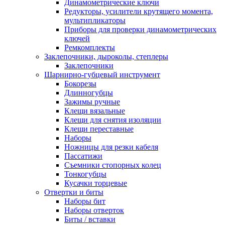
Динамометрические ключи
Редукторы, усилители крутящего момента,
мультипликаторы
Приборы для проверки динамометрических
ключей
Ремкомплекты
Заклепочники, дыроколы, степлеры
Заклепочники
Шарнирно-губцевый инструмент
Бокорезы
Длинногубцы
Зажимы ручные
Клещи вязальные
Клещи для снятия изоляции
Клещи переставные
Наборы
Ножницы для резки кабеля
Пассатижи
Съемники стопорных колец
Тонкогубцы
Кусачки торцевые
Отвертки и биты
Наборы бит
Наборы отверток
Биты / вставки