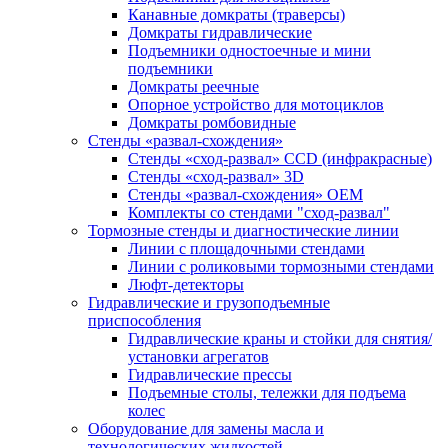
Канавные домкраты (траверсы)
Домкраты гидравлические
Подъемники одностоечные и мини
подъемники
Домкраты реечные
Опорное устройство для мотоциклов
Домкраты ромбовидные
Стенды «развал-схождения»
Стенды «сход-развал» CCD (инфракрасные)
Стенды «сход-развал» 3D
Стенды «развал-схождения» ОЕМ
Комплекты со стендами "сход-развал"
Тормозные стенды и диагностические линии
Линии с площадочными стендами
Линии с роликовыми тормозными стендами
Люфт-детекторы
Гидравлические и грузоподъемные
приспособления
Гидравлические краны и стойки для снятия/
установки агрегатов
Гидравлические прессы
Подъемные столы, тележки для подъема
колес
Оборудование для замены масла и
технологических жидкостей