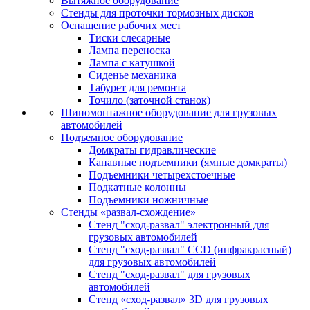
Вытяжное оборудование
Стенды для проточки тормозных дисков
Оснащение рабочих мест
Тиски слесарные
Лампа переноска
Лампа с катушкой
Сиденье механика
Табурет для ремонта
Точило (заточной станок)
Шиномонтажное оборудование для грузовых
автомобилей
Подъемное оборудование
Домкраты гидравлические
Канавные подъемники (ямные домкраты)
Подъемники четырехстоечные
Подкатные колонны
Подъемники ножничные
Стенды «развал-схождение»
Стенд "сход-развал" электронный для
грузовых автомобилей
Стенд "сход-развал" CCD (инфракрасный)
для грузовых автомобилей
Стенд "сход-развал" для грузовых
автомобилей
Стенд «сход-развал» 3D для грузовых