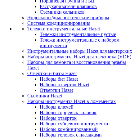
Поршневая группа и ГБЦ
Рассухариватели клапанов
Съемники сальников
Эндоскопы/диагностические приборы
Система кондиционирования
Тележки инструментальные Hazet
Тележки инструментальные пустые
Тележк инструментальные с набором
инструмента
Инструментальные наборы Hazet для мастерских
Наборы инструмента Hazet для электрика (VDE)
Наборы для ремонта и восстановления резьбы
Hazet
Отвертки и биты Hazet
Наборы бит Hazet
Наборы отверток Hazet
Отвертки Hazet
Съемники Hazet
Наборы инструмента Hazet в ложементах
Наборы ключей
Наборы торцевых головок
Наборы отверток
Наборы губцевого инструмента
Наборы комбинированный
Наборы головок с насадками