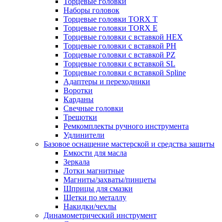
Торцевые головки
Наборы головок
Торцевые головки TORX T
Торцевые головки TORX Е
Торцевые головки с вставкой HEX
Торцевые головки с вставкой PH
Торцевые головки с вставкой PZ
Торцевые головки с вставкой SL
Торцевые головки с вставкой Spline
Адаптеры и переходники
Воротки
Карданы
Свечные головки
Трещотки
Ремкомплекты ручного инструмента
Удлинители
Базовое оснащение мастерской и средства защиты
Емкости для масла
Зеркала
Лотки магнитные
Магниты/захваты/пинцеты
Шприцы для смазки
Щетки по металлу
Накидки/чехлы
Динамометрический инструмент