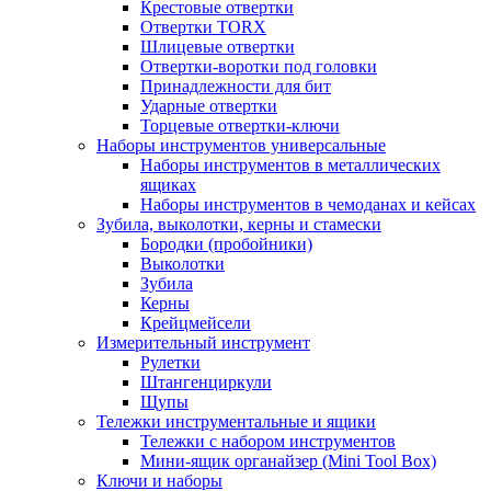
Крестовые отвертки
Отвертки TORX
Шлицевые отвертки
Отвертки-воротки под головки
Принадлежности для бит
Ударные отвертки
Торцевые отвертки-ключи
Наборы инструментов универсальные
Наборы инструментов в металлических
ящиках
Наборы инструментов в чемоданах и кейсах
Зубила, выколотки, керны и стамески
Бородки (пробойники)
Выколотки
Зубила
Керны
Крейцмейсели
Измерительный инструмент
Рулетки
Штангенциркули
Щупы
Тележки инструментальные и ящики
Тележки с набором инструментов
Мини-ящик органайзер (Mini Tool Box)
Ключи и наборы