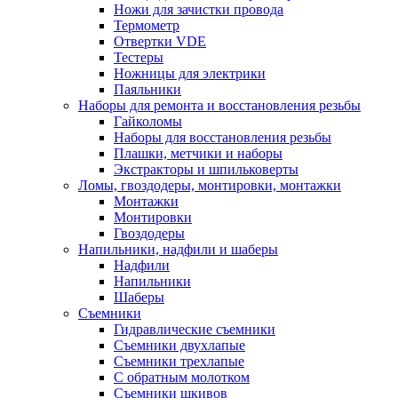
Ножи для зачистки провода
Термометр
Отвертки VDE
Тестеры
Ножницы для электрики
Паяльники
Наборы для ремонта и восстановления резьбы
Гайколомы
Наборы для восстановления резьбы
Плашки, метчики и наборы
Экстракторы и шпильковерты
Ломы, гвоздодеры, монтировки, монтажки
Монтажки
Монтировки
Гвоздодеры
Напильники, надфили и шаберы
Надфили
Напильники
Шаберы
Съемники
Гидравлические съемники
Съемники двухлапые
Съемники трехлапые
С обратным молотком
Съемники шкивов