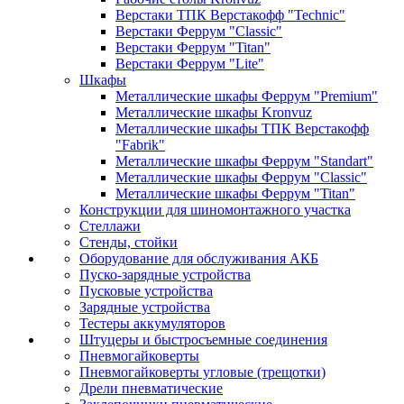
Верстаки ТПК Верстакофф "Technic"
Верстаки Феррум "Classic"
Верстаки Феррум "Titan"
Верстаки Феррум "Lite"
Шкафы
Металлические шкафы Феррум "Premium"
Металлические шкафы Kronvuz
Металлические шкафы ТПК Верстакофф
"Fabrik"
Металлические шкафы Феррум "Standart"
Металлические шкафы Феррум "Classic"
Металлические шкафы Феррум "Titan"
Конструкции для шиномонтажного участка
Стеллажи
Стенды, стойки
Оборудование для обслуживания АКБ
Пуско-зарядные устройства
Пусковые устройства
Зарядные устройства
Тестеры аккумуляторов
Штуцеры и быстросъемные соединения
Пневмогайковерты
Пневмогайковерты угловые (трещотки)
Дрели пневматические