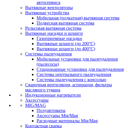
автосервиса
Вытяжные вентиляторы
Вытяжные устройства
Мобильная (подкатная) вытяжная система
Подвесная вытяжная система
Рельсовая вытяжная система
Вытяжные насадки и шланги
Газоприемные насадки
Вытяжные шланги (до 200°C)
Вытяжные шланги (до 400°C)
Системы пылеудаления
Мобильные установки для пылеудаления
(пылесосы)
Стационарные установки для пылеудаления
Системы центрального пылеудаления
Системы пылеудаления с консолью
Сварочная вентиляция, аспирация, фильтры
масляного тумана
Индукционные нагреватели
Аксессуары
MIG/MAG
Полуавтоматы
Аксессуары Mig/Mag
Расходные материалы Mig/Mag
Контактная сварка