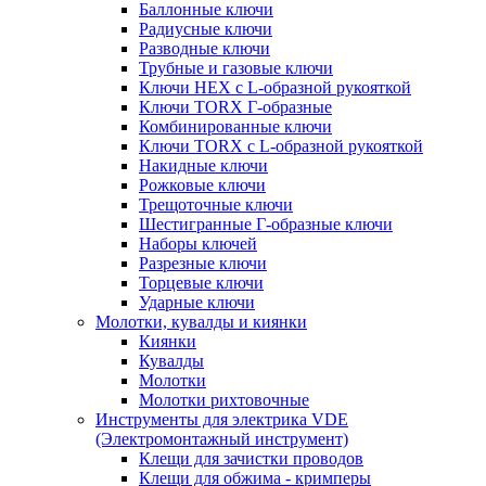
Баллонные ключи
Радиусные ключи
Разводные ключи
Трубные и газовые ключи
Ключи HEX с L-образной рукояткой
Ключи TORX Г-образные
Комбинированные ключи
Ключи TORX с L-образной рукояткой
Накидные ключи
Рожковые ключи
Трещоточные ключи
Шестигранные Г-образные ключи
Наборы ключей
Разрезные ключи
Торцевые ключи
Ударные ключи
Молотки, кувалды и киянки
Киянки
Кувалды
Молотки
Молотки рихтовочные
Инструменты для электрика VDE
(Электромонтажный инструмент)
Клещи для зачистки проводов
Клещи для обжима - кримперы