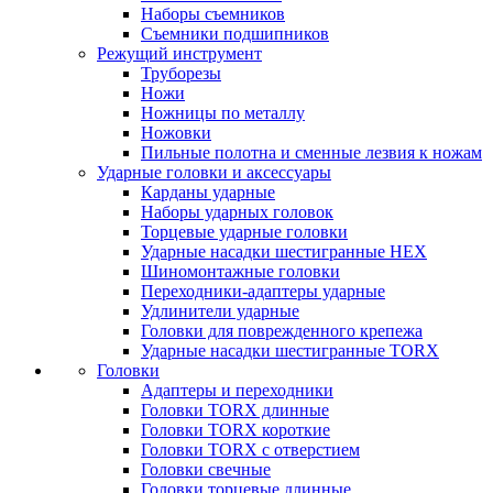
Наборы съемников
Съемники подшипников
Режущий инструмент
Труборезы
Ножи
Ножницы по металлу
Ножовки
Пильные полотна и сменные лезвия к ножам
Ударные головки и аксессуары
Карданы ударные
Наборы ударных головок
Торцевые ударные головки
Ударные насадки шестигранные HEX
Шиномонтажные головки
Переходники-адаптеры ударные
Удлинители ударные
Головки для поврежденного крепежа
Ударные насадки шестигранные TORX
Головки
Адаптеры и переходники
Головки TORX длинные
Головки TORX короткие
Головки TORX с отверстием
Головки свечные
Головки торцевые длинные