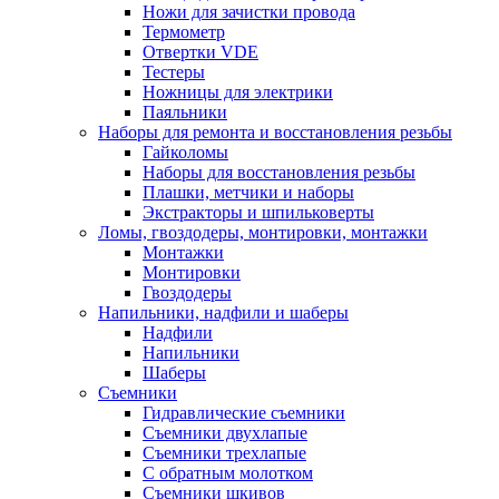
Ножи для зачистки провода
Термометр
Отвертки VDE
Тестеры
Ножницы для электрики
Паяльники
Наборы для ремонта и восстановления резьбы
Гайколомы
Наборы для восстановления резьбы
Плашки, метчики и наборы
Экстракторы и шпильковерты
Ломы, гвоздодеры, монтировки, монтажки
Монтажки
Монтировки
Гвоздодеры
Напильники, надфили и шаберы
Надфили
Напильники
Шаберы
Съемники
Гидравлические съемники
Съемники двухлапые
Съемники трехлапые
С обратным молотком
Съемники шкивов