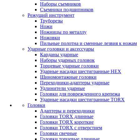
Наборы съемников
Съемники подшипников
Режущий инструмент
Труборезы
Ножи
Ножницы по металлу
Ножовки
Пильные полотна и сменные лезвия к ножам
Ударные головки и аксессуары
Карданы ударные
Наборы ударных головок
Торцевые ударные головки
Ударные насадки шестигранные HEX
Шиномонтажные головки
Переходники-адаптеры ударные
Удлинители ударные
Головки для поврежденного крепежа
Ударные насадки шестигранные TORX
Головки
Адаптеры и переходники
Головки TORX длинные
Головки TORX короткие
Головки TORX с отверстием
Головки свечные
Головки торцевые длинные