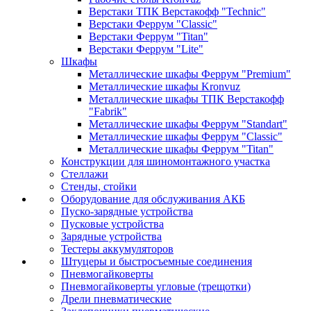
Верстаки ТПК Верстакофф "Technic"
Верстаки Феррум "Classic"
Верстаки Феррум "Titan"
Верстаки Феррум "Lite"
Шкафы
Металлические шкафы Феррум "Premium"
Металлические шкафы Kronvuz
Металлические шкафы ТПК Верстакофф
"Fabrik"
Металлические шкафы Феррум "Standart"
Металлические шкафы Феррум "Classic"
Металлические шкафы Феррум "Titan"
Конструкции для шиномонтажного участка
Стеллажи
Стенды, стойки
Оборудование для обслуживания АКБ
Пуско-зарядные устройства
Пусковые устройства
Зарядные устройства
Тестеры аккумуляторов
Штуцеры и быстросъемные соединения
Пневмогайковерты
Пневмогайковерты угловые (трещотки)
Дрели пневматические