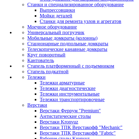
Станки и специализированное оборудование
Выпрессовщики
Мойки деталей
Станки для ремонта узлов и агрегатов
Моечное оборудование
Универсальный погрузчик
Мобильные домкраты (колонны)
Стационарные подпольные домкраты
Телескопические канавные домкраты
Круг поворотный
Кантователь
Стапель платформенный с подъемником
Стапель подкатной
Тележки
Тележки арматурные
Тележки диагностические
Тележки инструментальные
Тележки транспортировочные
Верстаки
Верстаки Феррум "Premium"
Антистатические столы
Верстаки Kronvuz
Верстаки ТПК Верстакофф "Mechanic"
Верстаки ТПК Верстакофф "Fabric"
Рабочие столы Kronvuz