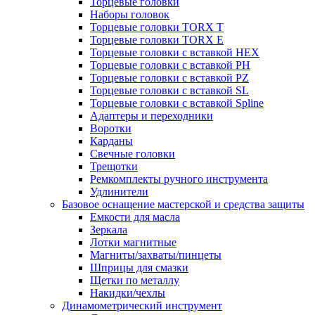
Торцевые головки
Наборы головок
Торцевые головки TORX T
Торцевые головки TORX Е
Торцевые головки с вставкой HEX
Торцевые головки с вставкой PH
Торцевые головки с вставкой PZ
Торцевые головки с вставкой SL
Торцевые головки с вставкой Spline
Адаптеры и переходники
Воротки
Карданы
Свечные головки
Трещотки
Ремкомплекты ручного инструмента
Удлинители
Базовое оснащение мастерской и средства защиты
Емкости для масла
Зеркала
Лотки магнитные
Магниты/захваты/пинцеты
Шприцы для смазки
Щетки по металлу
Накидки/чехлы
Динамометрический инструмент