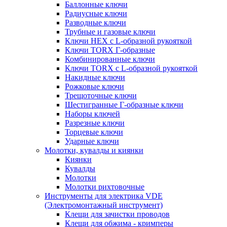
Баллонные ключи
Радиусные ключи
Разводные ключи
Трубные и газовые ключи
Ключи HEX с L-образной рукояткой
Ключи TORX Г-образные
Комбинированные ключи
Ключи TORX с L-образной рукояткой
Накидные ключи
Рожковые ключи
Трещоточные ключи
Шестигранные Г-образные ключи
Наборы ключей
Разрезные ключи
Торцевые ключи
Ударные ключи
Молотки, кувалды и киянки
Киянки
Кувалды
Молотки
Молотки рихтовочные
Инструменты для электрика VDE
(Электромонтажный инструмент)
Клещи для зачистки проводов
Клещи для обжима - кримперы