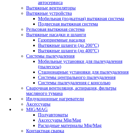
автосервиса
Вытяжные вентиляторы
Вытяжные устройства
Мобильная (подкатная) вытяжная система
Подвесная вытяжная система
Рельсовая вытяжная система
Вытяжные насадки и шланги
Газоприемные насадки
Вытяжные шланги (до 200°C)
Вытяжные шланги (до 400°C)
Системы пылеудаления
Мобильные установки для пылеудаления
(пылесосы)
Стационарные установки для пылеудаления
Системы центрального пылеудаления
Системы пылеудаления с консолью
Сварочная вентиляция, аспирация, фильтры
масляного тумана
Индукционные нагреватели
Аксессуары
MIG/MAG
Полуавтоматы
Аксессуары Mig/Mag
Расходные материалы Mig/Mag
Контактная сварка