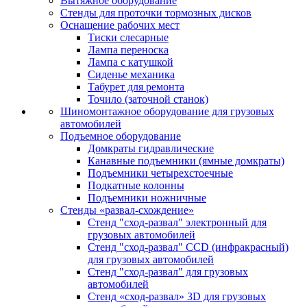
Вытяжное оборудование
Стенды для проточки тормозных дисков
Оснащение рабочих мест
Тиски слесарные
Лампа переноска
Лампа с катушкой
Сиденье механика
Табурет для ремонта
Точило (заточной станок)
Шиномонтажное оборудование для грузовых
автомобилей
Подъемное оборудование
Домкраты гидравлические
Канавные подъемники (ямные домкраты)
Подъемники четырехстоечные
Подкатные колонны
Подъемники ножничные
Стенды «развал-схождение»
Стенд "сход-развал" электронный для
грузовых автомобилей
Стенд "сход-развал" CCD (инфракрасный)
для грузовых автомобилей
Стенд "сход-развал" для грузовых
автомобилей
Стенд «сход-развал» 3D для грузовых