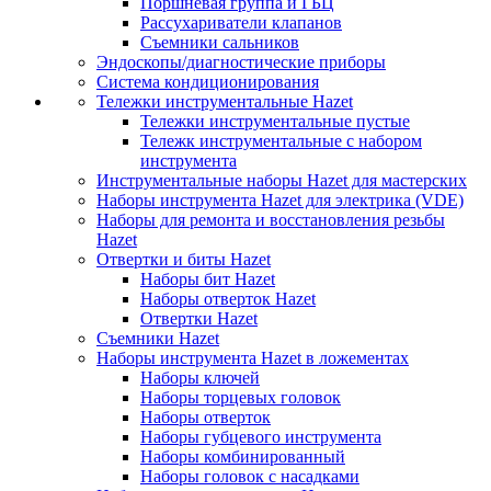
Поршневая группа и ГБЦ
Рассухариватели клапанов
Съемники сальников
Эндоскопы/диагностические приборы
Система кондиционирования
Тележки инструментальные Hazet
Тележки инструментальные пустые
Тележк инструментальные с набором
инструмента
Инструментальные наборы Hazet для мастерских
Наборы инструмента Hazet для электрика (VDE)
Наборы для ремонта и восстановления резьбы
Hazet
Отвертки и биты Hazet
Наборы бит Hazet
Наборы отверток Hazet
Отвертки Hazet
Съемники Hazet
Наборы инструмента Hazet в ложементах
Наборы ключей
Наборы торцевых головок
Наборы отверток
Наборы губцевого инструмента
Наборы комбинированный
Наборы головок с насадками