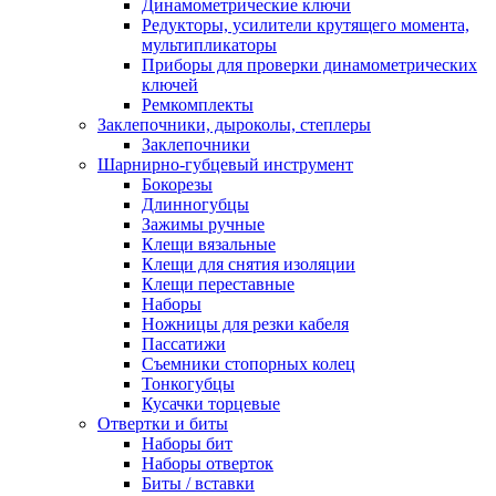
Динамометрические ключи
Редукторы, усилители крутящего момента,
мультипликаторы
Приборы для проверки динамометрических
ключей
Ремкомплекты
Заклепочники, дыроколы, степлеры
Заклепочники
Шарнирно-губцевый инструмент
Бокорезы
Длинногубцы
Зажимы ручные
Клещи вязальные
Клещи для снятия изоляции
Клещи переставные
Наборы
Ножницы для резки кабеля
Пассатижи
Съемники стопорных колец
Тонкогубцы
Кусачки торцевые
Отвертки и биты
Наборы бит
Наборы отверток
Биты / вставки