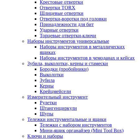
Крестовые отвертки
Отвертки TORX
Шлицевые отвертки
Отвертки-воротки под головки
Принадлежности для бит
Ударные отвертки
Торцевые отвертки-ключи
Наборы инструментов универсальные
Наборы инструментов в металлических
ящиках
Наборы инструментов в чемоданах и кейсах
Зубила, выколотки, керны и стамески
Бородки (пробойники)
Выколотки
Зубила
Керны
Крейцмейсели
Измерительный инструмент
Рулетки
Штангенциркули
Щупы
Тележки инструментальные и ящики
Тележки с набором инструментов
Мини-ящик органайзер (Mini Tool Box)
Ключи и наборы