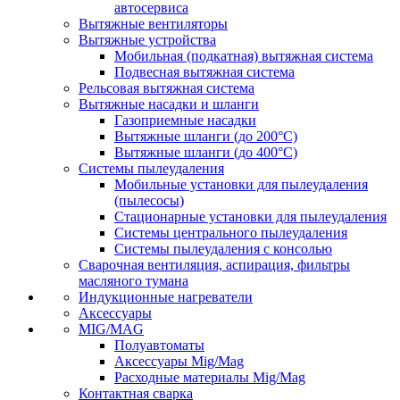
автосервиса
Вытяжные вентиляторы
Вытяжные устройства
Мобильная (подкатная) вытяжная система
Подвесная вытяжная система
Рельсовая вытяжная система
Вытяжные насадки и шланги
Газоприемные насадки
Вытяжные шланги (до 200°C)
Вытяжные шланги (до 400°C)
Системы пылеудаления
Мобильные установки для пылеудаления
(пылесосы)
Стационарные установки для пылеудаления
Системы центрального пылеудаления
Системы пылеудаления с консолью
Сварочная вентиляция, аспирация, фильтры
масляного тумана
Индукционные нагреватели
Аксессуары
MIG/MAG
Полуавтоматы
Аксессуары Mig/Mag
Расходные материалы Mig/Mag
Контактная сварка