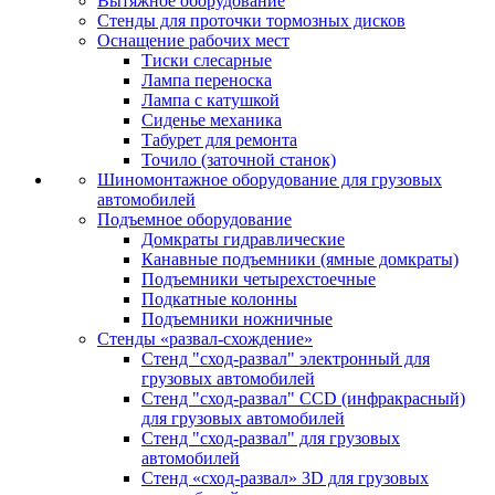
Вытяжное оборудование
Стенды для проточки тормозных дисков
Оснащение рабочих мест
Тиски слесарные
Лампа переноска
Лампа с катушкой
Сиденье механика
Табурет для ремонта
Точило (заточной станок)
Шиномонтажное оборудование для грузовых
автомобилей
Подъемное оборудование
Домкраты гидравлические
Канавные подъемники (ямные домкраты)
Подъемники четырехстоечные
Подкатные колонны
Подъемники ножничные
Стенды «развал-схождение»
Стенд "сход-развал" электронный для
грузовых автомобилей
Стенд "сход-развал" CCD (инфракрасный)
для грузовых автомобилей
Стенд "сход-развал" для грузовых
автомобилей
Стенд «сход-развал» 3D для грузовых