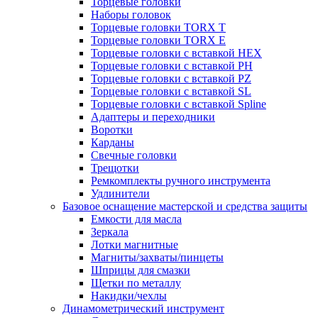
Торцевые головки
Наборы головок
Торцевые головки TORX T
Торцевые головки TORX Е
Торцевые головки с вставкой HEX
Торцевые головки с вставкой PH
Торцевые головки с вставкой PZ
Торцевые головки с вставкой SL
Торцевые головки с вставкой Spline
Адаптеры и переходники
Воротки
Карданы
Свечные головки
Трещотки
Ремкомплекты ручного инструмента
Удлинители
Базовое оснащение мастерской и средства защиты
Емкости для масла
Зеркала
Лотки магнитные
Магниты/захваты/пинцеты
Шприцы для смазки
Щетки по металлу
Накидки/чехлы
Динамометрический инструмент