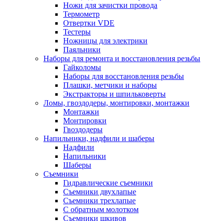
Ножи для зачистки провода
Термометр
Отвертки VDE
Тестеры
Ножницы для электрики
Паяльники
Наборы для ремонта и восстановления резьбы
Гайколомы
Наборы для восстановления резьбы
Плашки, метчики и наборы
Экстракторы и шпильковерты
Ломы, гвоздодеры, монтировки, монтажки
Монтажки
Монтировки
Гвоздодеры
Напильники, надфили и шаберы
Надфили
Напильники
Шаберы
Съемники
Гидравлические съемники
Съемники двухлапые
Съемники трехлапые
С обратным молотком
Съемники шкивов