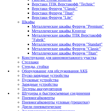
Верстаки ТПК Верстакофф "Technic"
Верстаки Феррум "Classic"
Верстаки Феррум "Titan"
Верстаки Феррум "Lite"
Шкафы
Металлические шкафы Феррум "Premium"
Металлические шкафы Kronvuz
Металлические шкафы ТПК Верстакофф
"Fabrik"
Металлические шкафы Феррум "Standart"
Металлические шкафы Феррум "Classic"
Металлические шкафы Феррум "Titan"
Конструкции для шиномонтажного участка
Стеллажи
Стенды, стойки
Оборудование для обслуживания АКБ
Пуско-зарядные устройства
Пусковые устройства
Зарядные устройства
Тестеры аккумуляторов
Штуцеры и быстросъемные соединения
Пневмогайковерты
Пневмогайковерты угловые (трещотки)
Дрели пневматические