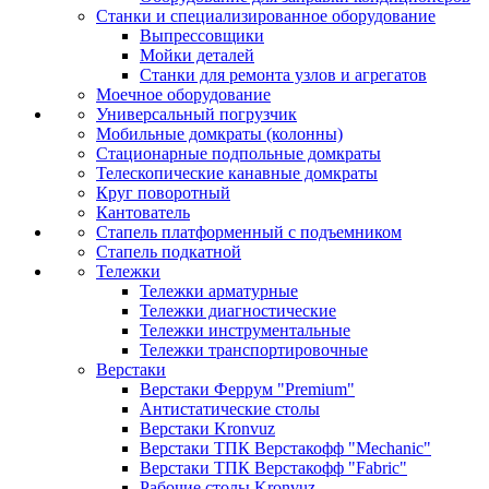
Станки и специализированное оборудование
Выпрессовщики
Мойки деталей
Станки для ремонта узлов и агрегатов
Моечное оборудование
Универсальный погрузчик
Мобильные домкраты (колонны)
Стационарные подпольные домкраты
Телескопические канавные домкраты
Круг поворотный
Кантователь
Стапель платформенный с подъемником
Стапель подкатной
Тележки
Тележки арматурные
Тележки диагностические
Тележки инструментальные
Тележки транспортировочные
Верстаки
Верстаки Феррум "Premium"
Антистатические столы
Верстаки Kronvuz
Верстаки ТПК Верстакофф "Mechanic"
Верстаки ТПК Верстакофф "Fabric"
Рабочие столы Kronvuz