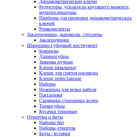
Динамометрические ключи
Редукторы, усилители крутящего момента,
мультипликаторы
Приборы для проверки динамометрических
ключей
Ремкомплекты
Заклепочники, дыроколы, степлеры
Заклепочники
Шарнирно-губцевый инструмент
Бокорезы
Длинногубцы
Зажимы ручные
Клещи вязальные
Клещи для снятия изоляции
Клещи переставные
Наборы
Ножницы для резки кабеля
Пассатижи
Съемники стопорных колец
Тонкогубцы
Кусачки торцевые
Отвертки и биты
Наборы бит
Наборы отверток
Биты / вставки