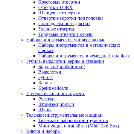
Крестовые отвертки
Отвертки TORX
Шлицевые отвертки
Отвертки-воротки под головки
Принадлежности для бит
Ударные отвертки
Торцевые отвертки-ключи
Наборы инструментов универсальные
Наборы инструментов в металлических
ящиках
Наборы инструментов в чемоданах и кейсах
Зубила, выколотки, керны и стамески
Бородки (пробойники)
Выколотки
Зубила
Керны
Крейцмейсели
Измерительный инструмент
Рулетки
Штангенциркули
Щупы
Тележки инструментальные и ящики
Тележки с набором инструментов
Мини-ящик органайзер (Mini Tool Box)
Ключи и наборы