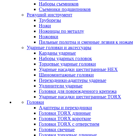
Наборы съемников
Съемники подшипников
Режущий инструмент
Труборезы
Ножи
Ножницы по металлу
Ножовки
Пильные полотна и сменные лезвия к ножам
Ударные головки и аксессуары
Карданы ударные
Наборы ударных головок
Торцевые ударные головки
Ударные насадки шестигранные HEX
Шиномонтажные головки
Переходники-адаптеры ударные
Удлинители ударные
Головки для поврежденного крепежа
Ударные насадки шестигранные TORX
Головки
Адаптеры и переходники
Головки TORX длинные
Головки TORX короткие
Головки TORX с отверстием
Головки свечные
Головки торцевые длинные