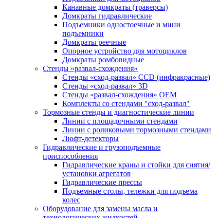
Канавные домкраты (траверсы)
Домкраты гидравлические
Подъемники одностоечные и мини
подъемники
Домкраты реечные
Опорное устройство для мотоциклов
Домкраты ромбовидные
Стенды «развал-схождения»
Стенды «сход-развал» CCD (инфракрасные)
Стенды «сход-развал» 3D
Стенды «развал-схождения» ОЕМ
Комплекты со стендами "сход-развал"
Тормозные стенды и диагностические линии
Линии с площадочными стендами
Линии с роликовыми тормозными стендами
Люфт-детекторы
Гидравлические и грузоподъемные
приспособления
Гидравлические краны и стойки для снятия/
установки агрегатов
Гидравлические прессы
Подъемные столы, тележки для подъема
колес
Оборудование для замены масла и
технологических жидкостей