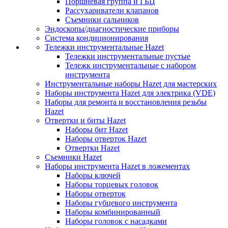
Поршневая группа и ГБЦ
Рассухариватели клапанов
Съемники сальников
Эндоскопы/диагностические приборы
Система кондиционирования
Тележки инструментальные Hazet
Тележки инструментальные пустые
Тележк инструментальные с набором
инструмента
Инструментальные наборы Hazet для мастерских
Наборы инструмента Hazet для электрика (VDE)
Наборы для ремонта и восстановления резьбы
Hazet
Отвертки и биты Hazet
Наборы бит Hazet
Наборы отверток Hazet
Отвертки Hazet
Съемники Hazet
Наборы инструмента Hazet в ложементах
Наборы ключей
Наборы торцевых головок
Наборы отверток
Наборы губцевого инструмента
Наборы комбинированный
Наборы головок с насадками