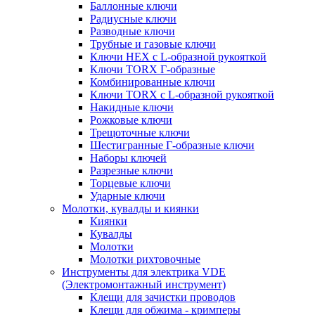
Баллонные ключи
Радиусные ключи
Разводные ключи
Трубные и газовые ключи
Ключи HEX с L-образной рукояткой
Ключи TORX Г-образные
Комбинированные ключи
Ключи TORX с L-образной рукояткой
Накидные ключи
Рожковые ключи
Трещоточные ключи
Шестигранные Г-образные ключи
Наборы ключей
Разрезные ключи
Торцевые ключи
Ударные ключи
Молотки, кувалды и киянки
Киянки
Кувалды
Молотки
Молотки рихтовочные
Инструменты для электрика VDE
(Электромонтажный инструмент)
Клещи для зачистки проводов
Клещи для обжима - кримперы