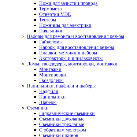
Ножи для зачистки провода
Термометр
Отвертки VDE
Тестеры
Ножницы для электрики
Паяльники
Наборы для ремонта и восстановления резьбы
Гайколомы
Наборы для восстановления резьбы
Плашки, метчики и наборы
Экстракторы и шпильковерты
Ломы, гвоздодеры, монтировки, монтажки
Монтажки
Монтировки
Гвоздодеры
Напильники, надфили и шаберы
Надфили
Напильники
Шаберы
Съемники
Гидравлические съемники
Съемники двухлапые
Съемники трехлапые
С обратным молотком
Съемники шкивов