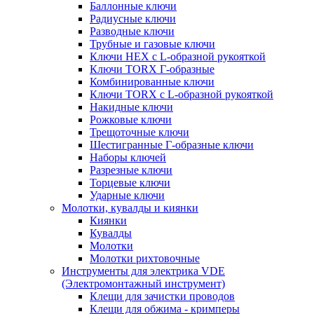
Баллонные ключи
Радиусные ключи
Разводные ключи
Трубные и газовые ключи
Ключи HEX с L-образной рукояткой
Ключи TORX Г-образные
Комбинированные ключи
Ключи TORX с L-образной рукояткой
Накидные ключи
Рожковые ключи
Трещоточные ключи
Шестигранные Г-образные ключи
Наборы ключей
Разрезные ключи
Торцевые ключи
Ударные ключи
Молотки, кувалды и киянки
Киянки
Кувалды
Молотки
Молотки рихтовочные
Инструменты для электрика VDE
(Электромонтажный инструмент)
Клещи для зачистки проводов
Клещи для обжима - кримперы