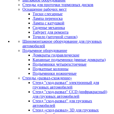
Вытяжное оборудование
Стенды для проточки тормозных дисков
Оснащение рабочих мест
Тиски слесарные
Лампа переноска
Лампа с катушкой
Сиденье механика
Табурет для ремонта
Точило (заточной станок)
Шиномонтажное оборудование для грузовых
автомобилей
Подъемное оборудование
Домкраты гидравлические
Канавные подъемники (ямные домкраты)
Подъемники четырехстоечные
Подкатные колонны
Подъемники ножничные
Стенды «развал-схождение»
Стенд "сход-развал" электронный для
грузовых автомобилей
Стенд "сход-развал" CCD (инфракрасный)
для грузовых автомобилей
Стенд "сход-развал" для грузовых
автомобилей
Стенд «сход-развал» 3D для грузовых