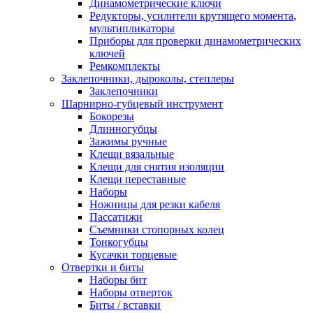
Динамометрические ключи
Редукторы, усилители крутящего момента,
мультипликаторы
Приборы для проверки динамометрических
ключей
Ремкомплекты
Заклепочники, дыроколы, степлеры
Заклепочники
Шарнирно-губцевый инструмент
Бокорезы
Длинногубцы
Зажимы ручные
Клещи вязальные
Клещи для снятия изоляции
Клещи переставные
Наборы
Ножницы для резки кабеля
Пассатижи
Съемники стопорных колец
Тонкогубцы
Кусачки торцевые
Отвертки и биты
Наборы бит
Наборы отверток
Биты / вставки