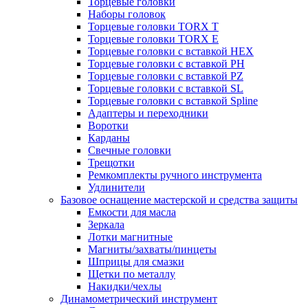
Торцевые головки
Наборы головок
Торцевые головки TORX T
Торцевые головки TORX Е
Торцевые головки с вставкой HEX
Торцевые головки с вставкой PH
Торцевые головки с вставкой PZ
Торцевые головки с вставкой SL
Торцевые головки с вставкой Spline
Адаптеры и переходники
Воротки
Карданы
Свечные головки
Трещотки
Ремкомплекты ручного инструмента
Удлинители
Базовое оснащение мастерской и средства защиты
Емкости для масла
Зеркала
Лотки магнитные
Магниты/захваты/пинцеты
Шприцы для смазки
Щетки по металлу
Накидки/чехлы
Динамометрический инструмент