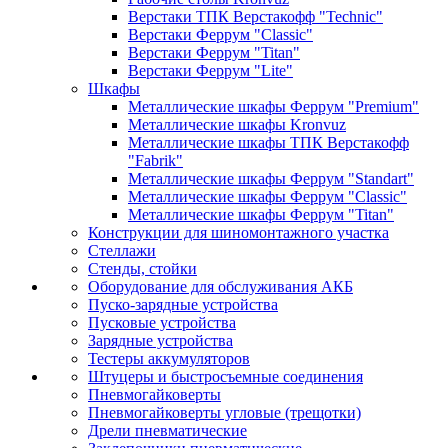
Верстаки ТПК Верстакофф "Technic"
Верстаки Феррум "Classic"
Верстаки Феррум "Titan"
Верстаки Феррум "Lite"
Шкафы
Металлические шкафы Феррум "Premium"
Металлические шкафы Kronvuz
Металлические шкафы ТПК Верстакофф
"Fabrik"
Металлические шкафы Феррум "Standart"
Металлические шкафы Феррум "Classic"
Металлические шкафы Феррум "Titan"
Конструкции для шиномонтажного участка
Стеллажи
Стенды, стойки
Оборудование для обслуживания АКБ
Пуско-зарядные устройства
Пусковые устройства
Зарядные устройства
Тестеры аккумуляторов
Штуцеры и быстросъемные соединения
Пневмогайковерты
Пневмогайковерты угловые (трещотки)
Дрели пневматические