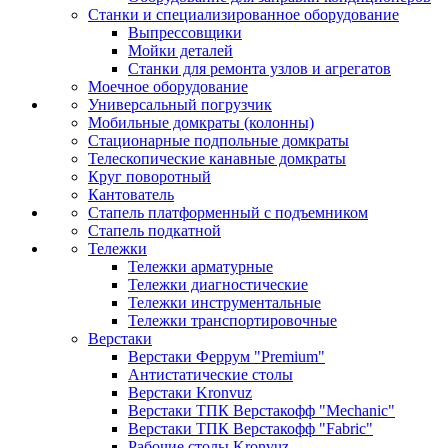
Станки и специализированное оборудование
Выпрессовщики
Мойки деталей
Станки для ремонта узлов и агрегатов
Моечное оборудование
Универсальный погрузчик
Мобильные домкраты (колонны)
Стационарные подпольные домкраты
Телескопические канавные домкраты
Круг поворотный
Кантователь
Стапель платформенный с подъемником
Стапель подкатной
Тележки
Тележки арматурные
Тележки диагностические
Тележки инструментальные
Тележки транспортировочные
Верстаки
Верстаки Феррум "Premium"
Антистатические столы
Верстаки Kronvuz
Верстаки ТПК Верстакофф "Mechanic"
Верстаки ТПК Верстакофф "Fabric"
Рабочие столы Kronvuz