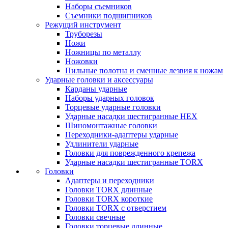
Наборы съемников
Съемники подшипников
Режущий инструмент
Труборезы
Ножи
Ножницы по металлу
Ножовки
Пильные полотна и сменные лезвия к ножам
Ударные головки и аксессуары
Карданы ударные
Наборы ударных головок
Торцевые ударные головки
Ударные насадки шестигранные HEX
Шиномонтажные головки
Переходники-адаптеры ударные
Удлинители ударные
Головки для поврежденного крепежа
Ударные насадки шестигранные TORX
Головки
Адаптеры и переходники
Головки TORX длинные
Головки TORX короткие
Головки TORX с отверстием
Головки свечные
Головки торцевые длинные