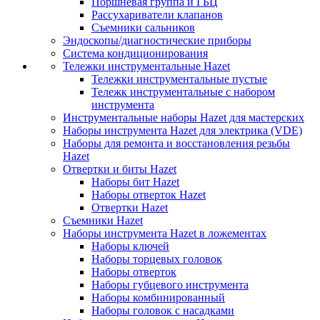
Поршневая группа и ГБЦ
Рассухариватели клапанов
Съемники сальников
Эндоскопы/диагностические приборы
Система кондиционирования
Тележки инструментальные Hazet
Тележки инструментальные пустые
Тележк инструментальные с набором
инструмента
Инструментальные наборы Hazet для мастерских
Наборы инструмента Hazet для электрика (VDE)
Наборы для ремонта и восстановления резьбы
Hazet
Отвертки и биты Hazet
Наборы бит Hazet
Наборы отверток Hazet
Отвертки Hazet
Съемники Hazet
Наборы инструмента Hazet в ложементах
Наборы ключей
Наборы торцевых головок
Наборы отверток
Наборы губцевого инструмента
Наборы комбинированный
Наборы головок с насадками