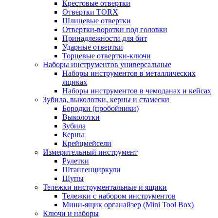
Крестовые отвертки
Отвертки TORX
Шлицевые отвертки
Отвертки-воротки под головки
Принадлежности для бит
Ударные отвертки
Торцевые отвертки-ключи
Наборы инструментов универсальные
Наборы инструментов в металлических
ящиках
Наборы инструментов в чемоданах и кейсах
Зубила, выколотки, керны и стамески
Бородки (пробойники)
Выколотки
Зубила
Керны
Крейцмейсели
Измерительный инструмент
Рулетки
Штангенциркули
Щупы
Тележки инструментальные и ящики
Тележки с набором инструментов
Мини-ящик органайзер (Mini Tool Box)
Ключи и наборы