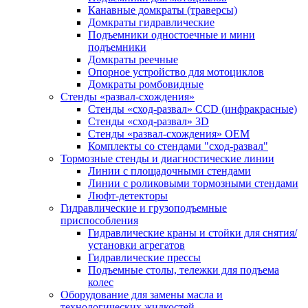
Канавные домкраты (траверсы)
Домкраты гидравлические
Подъемники одностоечные и мини
подъемники
Домкраты реечные
Опорное устройство для мотоциклов
Домкраты ромбовидные
Стенды «развал-схождения»
Стенды «сход-развал» CCD (инфракрасные)
Стенды «сход-развал» 3D
Стенды «развал-схождения» ОЕМ
Комплекты со стендами "сход-развал"
Тормозные стенды и диагностические линии
Линии с площадочными стендами
Линии с роликовыми тормозными стендами
Люфт-детекторы
Гидравлические и грузоподъемные
приспособления
Гидравлические краны и стойки для снятия/
установки агрегатов
Гидравлические прессы
Подъемные столы, тележки для подъема
колес
Оборудование для замены масла и
технологических жидкостей