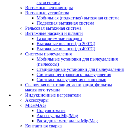
автосервиса
Вытяжные вентиляторы
Вытяжные устройства
Мобильная (подкатная) вытяжная система
Подвесная вытяжная система
Рельсовая вытяжная система
Вытяжные насадки и шланги
Газоприемные насадки
Вытяжные шланги (до 200°C)
Вытяжные шланги (до 400°C)
Системы пылеудаления
Мобильные установки для пылеудаления
(пылесосы)
Стационарные установки для пылеудаления
Системы центрального пылеудаления
Системы пылеудаления с консолью
Сварочная вентиляция, аспирация, фильтры
масляного тумана
Индукционные нагреватели
Аксессуары
MIG/MAG
Полуавтоматы
Аксессуары Mig/Mag
Расходные материалы Mig/Mag
Контактная сварка