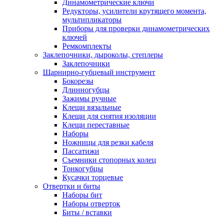
Динамометрические ключи
Редукторы, усилители крутящего момента,
мультипликаторы
Приборы для проверки динамометрических
ключей
Ремкомплекты
Заклепочники, дыроколы, степлеры
Заклепочники
Шарнирно-губцевый инструмент
Бокорезы
Длинногубцы
Зажимы ручные
Клещи вязальные
Клещи для снятия изоляции
Клещи переставные
Наборы
Ножницы для резки кабеля
Пассатижи
Съемники стопорных колец
Тонкогубцы
Кусачки торцевые
Отвертки и биты
Наборы бит
Наборы отверток
Биты / вставки