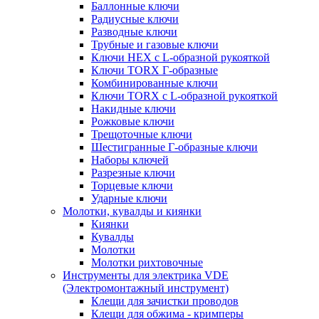
Баллонные ключи
Радиусные ключи
Разводные ключи
Трубные и газовые ключи
Ключи HEX с L-образной рукояткой
Ключи TORX Г-образные
Комбинированные ключи
Ключи TORX с L-образной рукояткой
Накидные ключи
Рожковые ключи
Трещоточные ключи
Шестигранные Г-образные ключи
Наборы ключей
Разрезные ключи
Торцевые ключи
Ударные ключи
Молотки, кувалды и киянки
Киянки
Кувалды
Молотки
Молотки рихтовочные
Инструменты для электрика VDE
(Электромонтажный инструмент)
Клещи для зачистки проводов
Клещи для обжима - кримперы