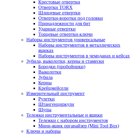
Крестовые отвертки
Отвертки TORX
Шлицевые отвертки
Отвертки-воротки под головки
Принадлежности для бит
Ударные отвертки
Торцевые отвертки-ключи
Наборы инструментов универсальные
Наборы инструментов в металлических
ящиках
Наборы инструментов в чемоданах и кейсах
Зубила, выколотки, керны и стамески
Бородки (пробойники)
Выколотки
Зубила
Керны
Крейцмейсели
Измерительный инструмент
Рулетки
Штангенциркули
Щупы
Тележки инструментальные и ящики
Тележки с набором инструментов
Мини-ящик органайзер (Mini Tool Box)
Ключи и наборы