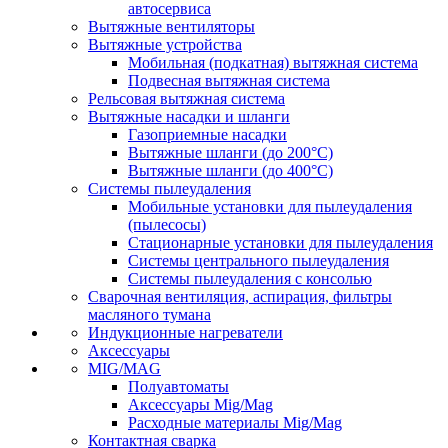
автосервиса
Вытяжные вентиляторы
Вытяжные устройства
Мобильная (подкатная) вытяжная система
Подвесная вытяжная система
Рельсовая вытяжная система
Вытяжные насадки и шланги
Газоприемные насадки
Вытяжные шланги (до 200°C)
Вытяжные шланги (до 400°C)
Системы пылеудаления
Мобильные установки для пылеудаления
(пылесосы)
Стационарные установки для пылеудаления
Системы центрального пылеудаления
Системы пылеудаления с консолью
Сварочная вентиляция, аспирация, фильтры
масляного тумана
Индукционные нагреватели
Аксессуары
MIG/MAG
Полуавтоматы
Аксессуары Mig/Mag
Расходные материалы Mig/Mag
Контактная сварка