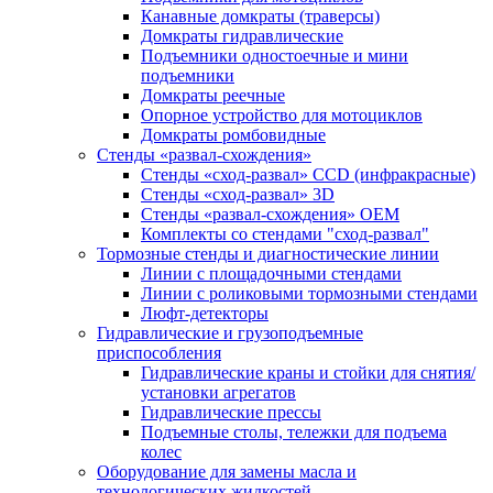
Канавные домкраты (траверсы)
Домкраты гидравлические
Подъемники одностоечные и мини
подъемники
Домкраты реечные
Опорное устройство для мотоциклов
Домкраты ромбовидные
Стенды «развал-схождения»
Стенды «сход-развал» CCD (инфракрасные)
Стенды «сход-развал» 3D
Стенды «развал-схождения» ОЕМ
Комплекты со стендами "сход-развал"
Тормозные стенды и диагностические линии
Линии с площадочными стендами
Линии с роликовыми тормозными стендами
Люфт-детекторы
Гидравлические и грузоподъемные
приспособления
Гидравлические краны и стойки для снятия/
установки агрегатов
Гидравлические прессы
Подъемные столы, тележки для подъема
колес
Оборудование для замены масла и
технологических жидкостей