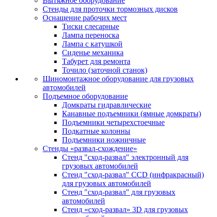
Вытяжное оборудование
Стенды для проточки тормозных дисков
Оснащение рабочих мест
Тиски слесарные
Лампа переноска
Лампа с катушкой
Сиденье механика
Табурет для ремонта
Точило (заточной станок)
Шиномонтажное оборудование для грузовых
автомобилей
Подъемное оборудование
Домкраты гидравлические
Канавные подъемники (ямные домкраты)
Подъемники четырехстоечные
Подкатные колонны
Подъемники ножничные
Стенды «развал-схождение»
Стенд "сход-развал" электронный для
грузовых автомобилей
Стенд "сход-развал" CCD (инфракрасный)
для грузовых автомобилей
Стенд "сход-развал" для грузовых
автомобилей
Стенд «сход-развал» 3D для грузовых