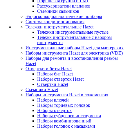
Поршневая группа и ГБЦ
Рассухариватели клапанов
Съемники сальников
Эндоскопы/диагностические приборы
Система кондиционирования
Тележки инструментальные Hazet
Тележки инструментальные пустые
Тележк инструментальные с набором
инструмента
Инструментальные наборы Hazet для мастерских
Наборы инструмента Hazet для электрика (VDE)
Наборы для ремонта и восстановления резьбы
Hazet
Отвертки и биты Hazet
Наборы бит Hazet
Наборы отверток Hazet
Отвертки Hazet
Съемники Hazet
Наборы инструмента Hazet в ложементах
Наборы ключей
Наборы торцевых головок
Наборы отверток
Наборы губцевого инструмента
Наборы комбинированный
Наборы головок с насадками