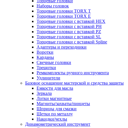
Торцевые головки
Наборы головок
Торцевые головки TORX T
Торцевые головки TORX Е
Торцевые головки с вставкой HEX
Торцевые головки с вставкой PH
Торцевые головки с вставкой PZ
Торцевые головки с вставкой SL
Торцевые головки с вставкой Spline
Адаптеры и переходники
Воротки
Карданы
Свечные головки
Трещотки
Ремкомплекты ручного инструмента
Удлинители
Базовое оснащение мастерской и средства защиты
Емкости для масла
Зеркала
Лотки магнитные
Магниты/захваты/пинцеты
Шприцы для смазки
Щетки по металлу
Накидки/чехлы
Динамометрический инструмент