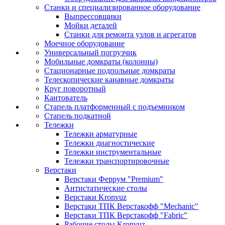
Станки и специализированное оборудование
Выпрессовщики
Мойки деталей
Станки для ремонта узлов и агрегатов
Моечное оборудование
Универсальный погрузчик
Мобильные домкраты (колонны)
Стационарные подпольные домкраты
Телескопические канавные домкраты
Круг поворотный
Кантователь
Стапель платформенный с подъемником
Стапель подкатной
Тележки
Тележки арматурные
Тележки диагностические
Тележки инструментальные
Тележки транспортировочные
Верстаки
Верстаки Феррум "Premium"
Антистатические столы
Верстаки Kronvuz
Верстаки ТПК Верстакофф "Mechanic"
Верстаки ТПК Верстакофф "Fabric"
Рабочие столы Kronvuz