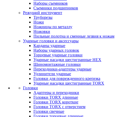
Наборы съемников
Съемники подшипников
Режущий инструмент
Труборезы
Ножи
Ножницы по металлу
Ножовки
Пильные полотна и сменные лезвия к ножам
Ударные головки и аксессуары
Карданы ударные
Наборы ударных головок
Торцевые ударные головки
Ударные насадки шестигранные HEX
Шиномонтажные головки
Переходники-адаптеры ударные
Удлинители ударные
Головки для поврежденного крепежа
Ударные насадки шестигранные TORX
Головки
Адаптеры и переходники
Головки TORX длинные
Головки TORX короткие
Головки TORX с отверстием
Головки свечные
Головки торцевые длинные