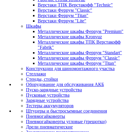
Верстаки ТПК Верстакофф "Technic"
Верстаки Феррум "Classic"
Верстаки Феррум "Titan"
Верстаки Феррум "Lite"
Шкафы
Металлические шкафы Феррум "Premium"
Металлические шкафы Kronvuz
Металлические шкафы ТПК Верстакофф
"Fabrik"
Металлические шкафы Феррум "Standart"
Металлические шкафы Феррум "Classic"
Металлические шкафы Феррум "Titan"
Конструкции для шиномонтажного участка
Стеллажи
Стенды, стойки
Оборудование для обслуживания АКБ
Пуско-зарядные устройства
Пусковые устройства
Зарядные устройства
Тестеры аккумуляторов
Штуцеры и быстросъемные соединения
Пневмогайковерты
Пневмогайковерты угловые (трещотки)
Дрели пневматические