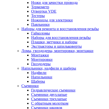
Ножи для зачистки провода
Термометр
Отвертки VDE
Тестеры
Ножницы для электрики
Паяльники
Наборы для ремонта и восстановления резьбы
Гайколомы
Наборы для восстановления резьбы
Плашки, метчики и наборы
Экстракторы и шпильковерты
Ломы, гвоздодеры, монтировки, монтажки
Монтажки
Монтировки
Гвоздодеры
Напильники, надфили и шаберы
Надфили
Напильники
Шаберы
Съемники
Гидравлические съемники
Съемники двухлапые
Съемники трехлапые
С обратным молотком
Съемники шкивов