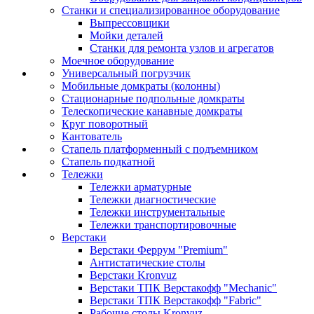
Станки и специализированное оборудование
Выпрессовщики
Мойки деталей
Станки для ремонта узлов и агрегатов
Моечное оборудование
Универсальный погрузчик
Мобильные домкраты (колонны)
Стационарные подпольные домкраты
Телескопические канавные домкраты
Круг поворотный
Кантователь
Стапель платформенный с подъемником
Стапель подкатной
Тележки
Тележки арматурные
Тележки диагностические
Тележки инструментальные
Тележки транспортировочные
Верстаки
Верстаки Феррум "Premium"
Антистатические столы
Верстаки Kronvuz
Верстаки ТПК Верстакофф "Mechanic"
Верстаки ТПК Верстакофф "Fabric"
Рабочие столы Kronvuz