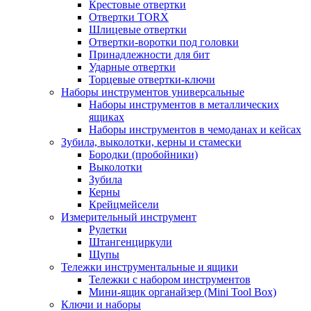
Крестовые отвертки
Отвертки TORX
Шлицевые отвертки
Отвертки-воротки под головки
Принадлежности для бит
Ударные отвертки
Торцевые отвертки-ключи
Наборы инструментов универсальные
Наборы инструментов в металлических
ящиках
Наборы инструментов в чемоданах и кейсах
Зубила, выколотки, керны и стамески
Бородки (пробойники)
Выколотки
Зубила
Керны
Крейцмейсели
Измерительный инструмент
Рулетки
Штангенциркули
Щупы
Тележки инструментальные и ящики
Тележки с набором инструментов
Мини-ящик органайзер (Mini Tool Box)
Ключи и наборы