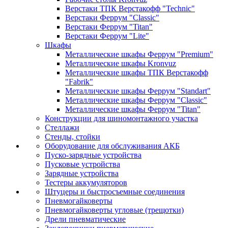
Верстаки ТПК Верстакофф "Technic"
Верстаки Феррум "Classic"
Верстаки Феррум "Titan"
Верстаки Феррум "Lite"
Шкафы
Металлические шкафы Феррум "Premium"
Металлические шкафы Kronvuz
Металлические шкафы ТПК Верстакофф
"Fabrik"
Металлические шкафы Феррум "Standart"
Металлические шкафы Феррум "Classic"
Металлические шкафы Феррум "Titan"
Конструкции для шиномонтажного участка
Стеллажи
Стенды, стойки
Оборудование для обслуживания АКБ
Пуско-зарядные устройства
Пусковые устройства
Зарядные устройства
Тестеры аккумуляторов
Штуцеры и быстросъемные соединения
Пневмогайковерты
Пневмогайковерты угловые (трещотки)
Дрели пневматические