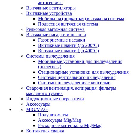
автосервиса
Вытяжные вентиляторы
Вытяжные устройства
Мобильная (подкатная) вытяжная система
Подвесная вытяжная система
Рельсовая вытяжная система
Вытяжные насадки и шланги
Газоприемные насадки
Вытяжные шланги (до 200°C)
Вытяжные шланги (до 400°C)
Системы пылеудаления
Мобильные установки для пылеудаления
(пылесосы)
Стационарные установки для пылеудаления
Системы центрального пылеудаления
Системы пылеудаления с консолью
Сварочная вентиляция, аспирация, фильтры
масляного тумана
Индукционные нагреватели
Аксессуары
MIG/MAG
Полуавтоматы
Аксессуары Mig/Mag
Расходные материалы Mig/Mag
Контактная сварка