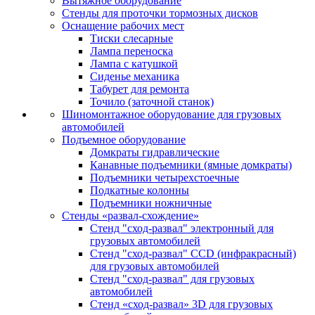
Вытяжное оборудование
Стенды для проточки тормозных дисков
Оснащение рабочих мест
Тиски слесарные
Лампа переноска
Лампа с катушкой
Сиденье механика
Табурет для ремонта
Точило (заточной станок)
Шиномонтажное оборудование для грузовых
автомобилей
Подъемное оборудование
Домкраты гидравлические
Канавные подъемники (ямные домкраты)
Подъемники четырехстоечные
Подкатные колонны
Подъемники ножничные
Стенды «развал-схождение»
Стенд "сход-развал" электронный для
грузовых автомобилей
Стенд "сход-развал" CCD (инфракрасный)
для грузовых автомобилей
Стенд "сход-развал" для грузовых
автомобилей
Стенд «сход-развал» 3D для грузовых