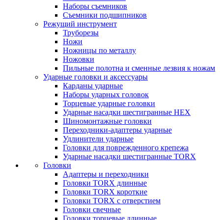
Наборы съемников
Съемники подшипников
Режущий инструмент
Труборезы
Ножи
Ножницы по металлу
Ножовки
Пильные полотна и сменные лезвия к ножам
Ударные головки и аксессуары
Карданы ударные
Наборы ударных головок
Торцевые ударные головки
Ударные насадки шестигранные HEX
Шиномонтажные головки
Переходники-адаптеры ударные
Удлинители ударные
Головки для поврежденного крепежа
Ударные насадки шестигранные TORX
Головки
Адаптеры и переходники
Головки TORX длинные
Головки TORX короткие
Головки TORX с отверстием
Головки свечные
Головки торцевые длинные