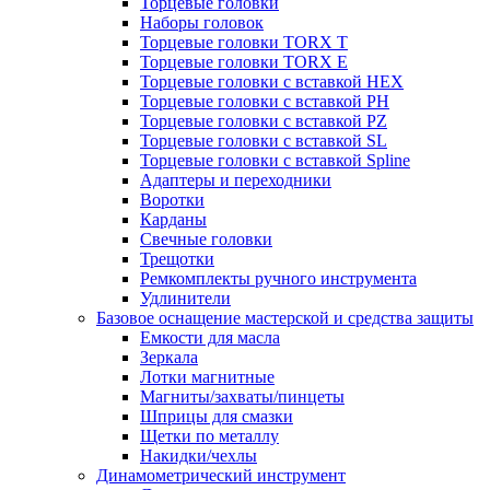
Торцевые головки
Наборы головок
Торцевые головки TORX T
Торцевые головки TORX Е
Торцевые головки с вставкой HEX
Торцевые головки с вставкой PH
Торцевые головки с вставкой PZ
Торцевые головки с вставкой SL
Торцевые головки с вставкой Spline
Адаптеры и переходники
Воротки
Карданы
Свечные головки
Трещотки
Ремкомплекты ручного инструмента
Удлинители
Базовое оснащение мастерской и средства защиты
Емкости для масла
Зеркала
Лотки магнитные
Магниты/захваты/пинцеты
Шприцы для смазки
Щетки по металлу
Накидки/чехлы
Динамометрический инструмент