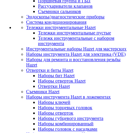
Поршневая группа и ГБЦ
Рассухариватели клапанов
Съемники сальников
Эндоскопы/диагностические приборы
Система кондиционирования
Тележки инструментальные Hazet
Тележки инструментальные пустые
Тележк инструментальные с набором
инструмента
Инструментальные наборы Hazet для мастерских
Наборы инструмента Hazet для электрика (VDE)
Наборы для ремонта и восстановления резьбы
Hazet
Отвертки и биты Hazet
Наборы бит Hazet
Наборы отверток Hazet
Отвертки Hazet
Съемники Hazet
Наборы инструмента Hazet в ложементах
Наборы ключей
Наборы торцевых головок
Наборы отверток
Наборы губцевого инструмента
Наборы комбинированный
Наборы головок с насадками