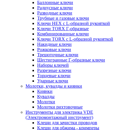
Баллонные ключи
Радиусные ключи
Разводные ключи
Трубные и газовые ключи
Ключи HEX с L-образной рукояткой
Ключи TORX Г-образные
Комбинированные ключи
Ключи TORX с L-образной рукояткой
Накидные ключи
Рожковые ключи
Трещоточные ключи
Шестигранные Г-образные ключи
Наборы ключей
Разрезные ключи
Торцевые ключи
Ударные ключи
Молотки, кувалды и киянки
Киянки
Кувалды
Молотки
Молотки рихтовочные
Инструменты для электрика VDE
(Электромонтажный инструмент)
Клещи для зачистки проводов
Клещи для обжима - кримперы