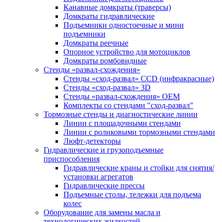
Канавные домкраты (траверсы)
Домкраты гидравлические
Подъемники одностоечные и мини
подъемники
Домкраты реечные
Опорное устройство для мотоциклов
Домкраты ромбовидные
Стенды «развал-схождения»
Стенды «сход-развал» CCD (инфракрасные)
Стенды «сход-развал» 3D
Стенды «развал-схождения» ОЕМ
Комплекты со стендами "сход-развал"
Тормозные стенды и диагностические линии
Линии с площадочными стендами
Линии с роликовыми тормозными стендами
Люфт-детекторы
Гидравлические и грузоподъемные
приспособления
Гидравлические краны и стойки для снятия/
установки агрегатов
Гидравлические прессы
Подъемные столы, тележки для подъема
колес
Оборудование для замены масла и
технологических жидкостей