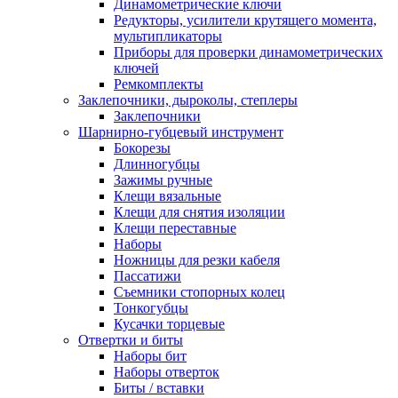
Динамометрические ключи
Редукторы, усилители крутящего момента,
мультипликаторы
Приборы для проверки динамометрических
ключей
Ремкомплекты
Заклепочники, дыроколы, степлеры
Заклепочники
Шарнирно-губцевый инструмент
Бокорезы
Длинногубцы
Зажимы ручные
Клещи вязальные
Клещи для снятия изоляции
Клещи переставные
Наборы
Ножницы для резки кабеля
Пассатижи
Съемники стопорных колец
Тонкогубцы
Кусачки торцевые
Отвертки и биты
Наборы бит
Наборы отверток
Биты / вставки