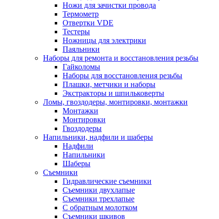
Ножи для зачистки провода
Термометр
Отвертки VDE
Тестеры
Ножницы для электрики
Паяльники
Наборы для ремонта и восстановления резьбы
Гайколомы
Наборы для восстановления резьбы
Плашки, метчики и наборы
Экстракторы и шпильковерты
Ломы, гвоздодеры, монтировки, монтажки
Монтажки
Монтировки
Гвоздодеры
Напильники, надфили и шаберы
Надфили
Напильники
Шаберы
Съемники
Гидравлические съемники
Съемники двухлапые
Съемники трехлапые
С обратным молотком
Съемники шкивов