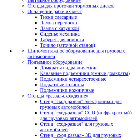
Вытяжное оборудование
Стенды для проточки тормозных дисков
Оснащение рабочих мест
Тиски слесарные
Лампа переноска
Лампа с катушкой
Сиденье механика
Табурет для ремонта
Точило (заточной станок)
Шиномонтажное оборудование для грузовых
автомобилей
Подъемное оборудование
Домкраты гидравлические
Канавные подъемники (ямные домкраты)
Подъемники четырехстоечные
Подкатные колонны
Подъемники ножничные
Стенды «развал-схождение»
Стенд "сход-развал" электронный для
грузовых автомобилей
Стенд "сход-развал" CCD (инфракрасный)
для грузовых автомобилей
Стенд "сход-развал" для грузовых
автомобилей
Стенд «сход-развал» 3D для грузовых