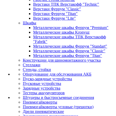
Верстаки ТПК Верстакофф "Technic"
Верстаки Феррум "Classic"
Верстаки Феррум "Titan"
Верстаки Феррум "Lite"
Шкафы
Металлические шкафы Феррум "Premium"
Металлические шкафы Kronvuz
Металлические шкафы ТПК Верстакофф
"Fabrik"
Металлические шкафы Феррум "Standart"
Металлические шкафы Феррум "Classic"
Металлические шкафы Феррум "Titan"
Конструкции для шиномонтажного участка
Стеллажи
Стенды, стойки
Оборудование для обслуживания АКБ
Пуско-зарядные устройства
Пусковые устройства
Зарядные устройства
Тестеры аккумуляторов
Штуцеры и быстросъемные соединения
Пневмогайковерты
Пневмогайковерты угловые (трещотки)
Дрели пневматические