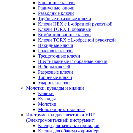
Баллонные ключи
Радиусные ключи
Разводные ключи
Трубные и газовые ключи
Ключи HEX с L-образной рукояткой
Ключи TORX Г-образные
Комбинированные ключи
Ключи TORX с L-образной рукояткой
Накидные ключи
Рожковые ключи
Трещоточные ключи
Шестигранные Г-образные ключи
Наборы ключей
Разрезные ключи
Торцевые ключи
Ударные ключи
Молотки, кувалды и киянки
Киянки
Кувалды
Молотки
Молотки рихтовочные
Инструменты для электрика VDE
(Электромонтажный инструмент)
Клещи для зачистки проводов
Клещи для обжима - кримперы