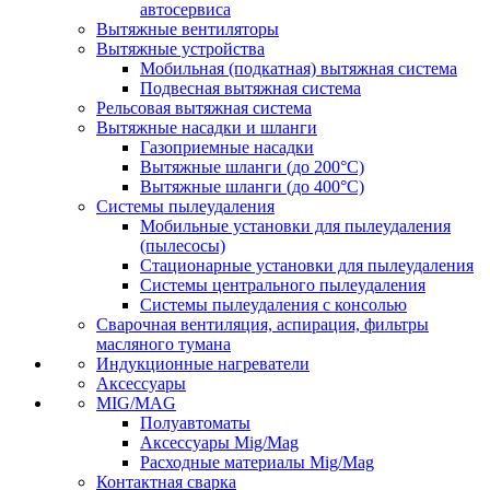
автосервиса
Вытяжные вентиляторы
Вытяжные устройства
Мобильная (подкатная) вытяжная система
Подвесная вытяжная система
Рельсовая вытяжная система
Вытяжные насадки и шланги
Газоприемные насадки
Вытяжные шланги (до 200°C)
Вытяжные шланги (до 400°C)
Системы пылеудаления
Мобильные установки для пылеудаления
(пылесосы)
Стационарные установки для пылеудаления
Системы центрального пылеудаления
Системы пылеудаления с консолью
Сварочная вентиляция, аспирация, фильтры
масляного тумана
Индукционные нагреватели
Аксессуары
MIG/MAG
Полуавтоматы
Аксессуары Mig/Mag
Расходные материалы Mig/Mag
Контактная сварка