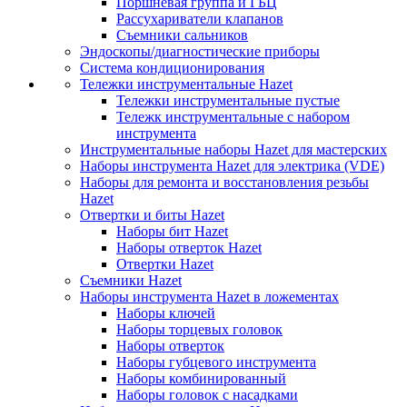
Поршневая группа и ГБЦ
Рассухариватели клапанов
Съемники сальников
Эндоскопы/диагностические приборы
Система кондиционирования
Тележки инструментальные Hazet
Тележки инструментальные пустые
Тележк инструментальные с набором
инструмента
Инструментальные наборы Hazet для мастерских
Наборы инструмента Hazet для электрика (VDE)
Наборы для ремонта и восстановления резьбы
Hazet
Отвертки и биты Hazet
Наборы бит Hazet
Наборы отверток Hazet
Отвертки Hazet
Съемники Hazet
Наборы инструмента Hazet в ложементах
Наборы ключей
Наборы торцевых головок
Наборы отверток
Наборы губцевого инструмента
Наборы комбинированный
Наборы головок с насадками