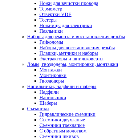
Ножи для зачистки провода
Термометр
Отвертки VDE
Тестеры
Ножницы для электрики
Паяльники
Наборы для ремонта и восстановления резьбы
Гайколомы
Наборы для восстановления резьбы
Плашки, метчики и наборы
Экстракторы и шпильковерты
Ломы, гвоздодеры, монтировки, монтажки
Монтажки
Монтировки
Гвоздодеры
Напильники, надфили и шаберы
Надфили
Напильники
Шаберы
Съемники
Гидравлические съемники
Съемники двухлапые
Съемники трехлапые
С обратным молотком
Съемники шкивов