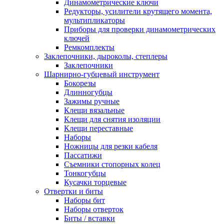
Динамометрические ключи
Редукторы, усилители крутящего момента,
мультипликаторы
Приборы для проверки динамометрических
ключей
Ремкомплекты
Заклепочники, дыроколы, степлеры
Заклепочники
Шарнирно-губцевый инструмент
Бокорезы
Длинногубцы
Зажимы ручные
Клещи вязальные
Клещи для снятия изоляции
Клещи переставные
Наборы
Ножницы для резки кабеля
Пассатижи
Съемники стопорных колец
Тонкогубцы
Кусачки торцевые
Отвертки и биты
Наборы бит
Наборы отверток
Биты / вставки