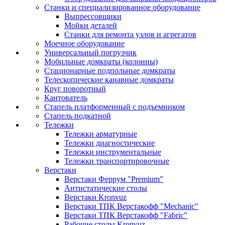
Станки и специализированное оборудование
Выпрессовщики
Мойки деталей
Станки для ремонта узлов и агрегатов
Моечное оборудование
Универсальный погрузчик
Мобильные домкраты (колонны)
Стационарные подпольные домкраты
Телескопические канавные домкраты
Круг поворотный
Кантователь
Стапель платформенный с подъемником
Стапель подкатной
Тележки
Тележки арматурные
Тележки диагностические
Тележки инструментальные
Тележки транспортировочные
Верстаки
Верстаки Феррум "Premium"
Антистатические столы
Верстаки Kronvuz
Верстаки ТПК Верстакофф "Mechanic"
Верстаки ТПК Верстакофф "Fabric"
Рабочие столы Kronvuz