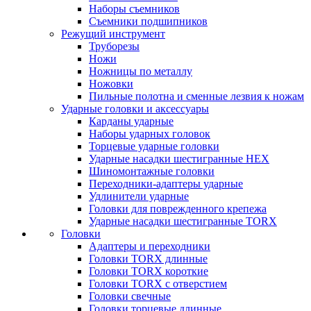
Наборы съемников
Съемники подшипников
Режущий инструмент
Труборезы
Ножи
Ножницы по металлу
Ножовки
Пильные полотна и сменные лезвия к ножам
Ударные головки и аксессуары
Карданы ударные
Наборы ударных головок
Торцевые ударные головки
Ударные насадки шестигранные HEX
Шиномонтажные головки
Переходники-адаптеры ударные
Удлинители ударные
Головки для поврежденного крепежа
Ударные насадки шестигранные TORX
Головки
Адаптеры и переходники
Головки TORX длинные
Головки TORX короткие
Головки TORX с отверстием
Головки свечные
Головки торцевые длинные