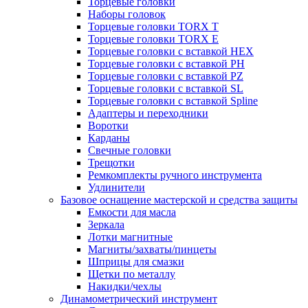
Торцевые головки
Наборы головок
Торцевые головки TORX T
Торцевые головки TORX Е
Торцевые головки с вставкой HEX
Торцевые головки с вставкой PH
Торцевые головки с вставкой PZ
Торцевые головки с вставкой SL
Торцевые головки с вставкой Spline
Адаптеры и переходники
Воротки
Карданы
Свечные головки
Трещотки
Ремкомплекты ручного инструмента
Удлинители
Базовое оснащение мастерской и средства защиты
Емкости для масла
Зеркала
Лотки магнитные
Магниты/захваты/пинцеты
Шприцы для смазки
Щетки по металлу
Накидки/чехлы
Динамометрический инструмент