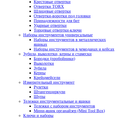
Крестовые отвертки
Отвертки TORX
Шлицевые отвертки
Отвертки-воротки под головки
Принадлежности для бит
Ударные отвертки
Торцевые отвертки-ключи
Наборы инструментов универсальные
Наборы инструментов в металлических
ящиках
Наборы инструментов в чемоданах и кейсах
Зубила, выколотки, керны и стамески
Бородки (пробойники)
Выколотки
Зубила
Керны
Крейцмейсели
Измерительный инструмент
Рулетки
Штангенциркули
Щупы
Тележки инструментальные и ящики
Тележки с набором инструментов
Мини-ящик органайзер (Mini Tool Box)
Ключи и наборы