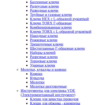
Баллонные ключи
Радиусные ключи
Разводные ключи
Трубные и газовые ключи
Ключи HEX с L-образной рукояткой
Ключи TORX Г-образные
Комбинированные ключи
Ключи TORX с L-образной рукояткой
Накидные ключи
Рожковые ключи
Трещоточные ключи
Шестигранные Г-образные ключи
Наборы ключей
Разрезные ключи
Торцевые ключи
Ударные ключи
Молотки, кувалды и киянки
Киянки
Кувалды
Молотки
Молотки рихтовочные
Инструменты для электрика VDE
(Электромонтажный инструмент)
Клещи для зачистки проводов
Клещи для обжима - кримперы