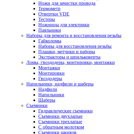
Ножи для зачистки провода
Термометр
Отвертки VDE
Тестеры
Ножницы для электрики
Паяльники
Наборы для ремонта и восстановления резьбы
Гайколомы
Наборы для восстановления резьбы
Плашки, метчики и наборы
Экстракторы и шпильковерты
Ломы, гвоздодеры, монтировки, монтажки
Монтажки
Монтировки
Гвоздодеры
Напильники, надфили и шаберы
Надфили
Напильники
Шаберы
Съемники
Гидравлические съемники
Съемники двухлапые
Съемники трехлапые
С обратным молотком
Съемники шкивов