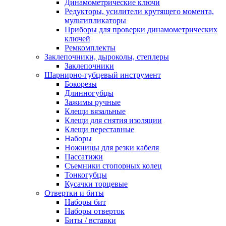
Динамометрические ключи
Редукторы, усилители крутящего момента,
мультипликаторы
Приборы для проверки динамометрических
ключей
Ремкомплекты
Заклепочники, дыроколы, степлеры
Заклепочники
Шарнирно-губцевый инструмент
Бокорезы
Длинногубцы
Зажимы ручные
Клещи вязальные
Клещи для снятия изоляции
Клещи переставные
Наборы
Ножницы для резки кабеля
Пассатижи
Съемники стопорных колец
Тонкогубцы
Кусачки торцевые
Отвертки и биты
Наборы бит
Наборы отверток
Биты / вставки