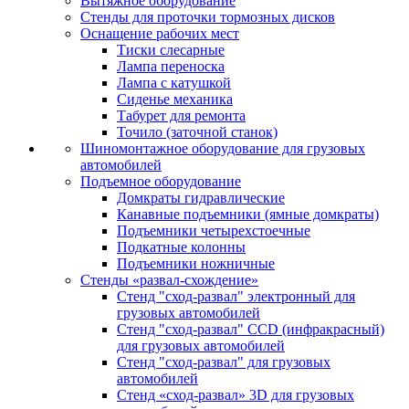
Вытяжное оборудование
Стенды для проточки тормозных дисков
Оснащение рабочих мест
Тиски слесарные
Лампа переноска
Лампа с катушкой
Сиденье механика
Табурет для ремонта
Точило (заточной станок)
Шиномонтажное оборудование для грузовых
автомобилей
Подъемное оборудование
Домкраты гидравлические
Канавные подъемники (ямные домкраты)
Подъемники четырехстоечные
Подкатные колонны
Подъемники ножничные
Стенды «развал-схождение»
Стенд "сход-развал" электронный для
грузовых автомобилей
Стенд "сход-развал" CCD (инфракрасный)
для грузовых автомобилей
Стенд "сход-развал" для грузовых
автомобилей
Стенд «сход-развал» 3D для грузовых