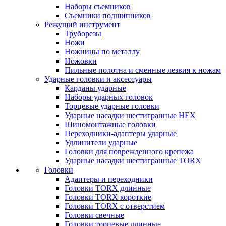
Наборы съемников
Съемники подшипников
Режущий инструмент
Труборезы
Ножи
Ножницы по металлу
Ножовки
Пильные полотна и сменные лезвия к ножам
Ударные головки и аксессуары
Карданы ударные
Наборы ударных головок
Торцевые ударные головки
Ударные насадки шестигранные HEX
Шиномонтажные головки
Переходники-адаптеры ударные
Удлинители ударные
Головки для поврежденного крепежа
Ударные насадки шестигранные TORX
Головки
Адаптеры и переходники
Головки TORX длинные
Головки TORX короткие
Головки TORX с отверстием
Головки свечные
Головки торцевые длинные