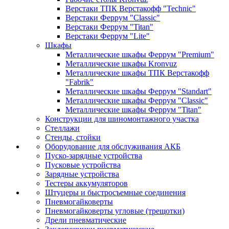
Верстаки ТПК Верстакофф "Technic"
Верстаки Феррум "Classic"
Верстаки Феррум "Titan"
Верстаки Феррум "Lite"
Шкафы
Металлические шкафы Феррум "Premium"
Металлические шкафы Kronvuz
Металлические шкафы ТПК Верстакофф
"Fabrik"
Металлические шкафы Феррум "Standart"
Металлические шкафы Феррум "Classic"
Металлические шкафы Феррум "Titan"
Конструкции для шиномонтажного участка
Стеллажи
Стенды, стойки
Оборудование для обслуживания АКБ
Пуско-зарядные устройства
Пусковые устройства
Зарядные устройства
Тестеры аккумуляторов
Штуцеры и быстросъемные соединения
Пневмогайковерты
Пневмогайковерты угловые (трещотки)
Дрели пневматические