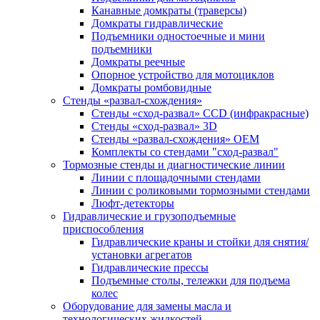
Канавные домкраты (траверсы)
Домкраты гидравлические
Подъемники одностоечные и мини
подъемники
Домкраты реечные
Опорное устройство для мотоциклов
Домкраты ромбовидные
Стенды «развал-схождения»
Стенды «сход-развал» CCD (инфракрасные)
Стенды «сход-развал» 3D
Стенды «развал-схождения» ОЕМ
Комплекты со стендами "сход-развал"
Тормозные стенды и диагностические линии
Линии с площадочными стендами
Линии с роликовыми тормозными стендами
Люфт-детекторы
Гидравлические и грузоподъемные
приспособления
Гидравлические краны и стойки для снятия/
установки агрегатов
Гидравлические прессы
Подъемные столы, тележки для подъема
колес
Оборудование для замены масла и
технологических жидкостей