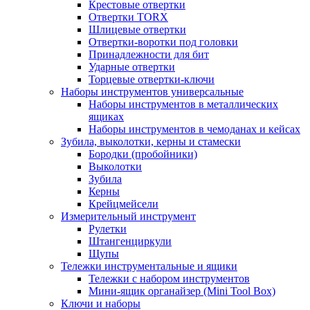
Крестовые отвертки
Отвертки TORX
Шлицевые отвертки
Отвертки-воротки под головки
Принадлежности для бит
Ударные отвертки
Торцевые отвертки-ключи
Наборы инструментов универсальные
Наборы инструментов в металлических
ящиках
Наборы инструментов в чемоданах и кейсах
Зубила, выколотки, керны и стамески
Бородки (пробойники)
Выколотки
Зубила
Керны
Крейцмейсели
Измерительный инструмент
Рулетки
Штангенциркули
Щупы
Тележки инструментальные и ящики
Тележки с набором инструментов
Мини-ящик органайзер (Mini Tool Box)
Ключи и наборы