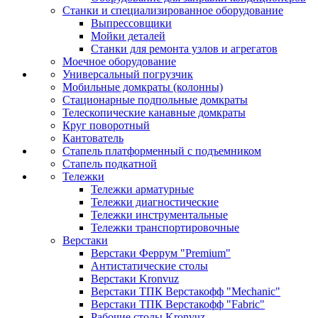
Станки и специализированное оборудование
Выпрессовщики
Мойки деталей
Станки для ремонта узлов и агрегатов
Моечное оборудование
Универсальный погрузчик
Мобильные домкраты (колонны)
Стационарные подпольные домкраты
Телескопические канавные домкраты
Круг поворотный
Кантователь
Стапель платформенный с подъемником
Стапель подкатной
Тележки
Тележки арматурные
Тележки диагностические
Тележки инструментальные
Тележки транспортировочные
Верстаки
Верстаки Феррум "Premium"
Антистатические столы
Верстаки Kronvuz
Верстаки ТПК Верстакофф "Mechanic"
Верстаки ТПК Верстакофф "Fabric"
Рабочие столы Kronvuz