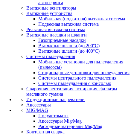
автосервиса
Вытяжные вентиляторы
Вытяжные устройства
Мобильная (подкатная) вытяжная система
Подвесная вытяжная система
Рельсовая вытяжная система
Вытяжные насадки и шланги
Газоприемные насадки
Вытяжные шланги (до 200°C)
Вытяжные шланги (до 400°C)
Системы пылеудаления
Мобильные установки для пылеудаления
(пылесосы)
Стационарные установки для пылеудаления
Системы центрального пылеудаления
Системы пылеудаления с консолью
Сварочная вентиляция, аспирация, фильтры
масляного тумана
Индукционные нагреватели
Аксессуары
MIG/MAG
Полуавтоматы
Аксессуары Mig/Mag
Расходные материалы Mig/Mag
Контактная сварка