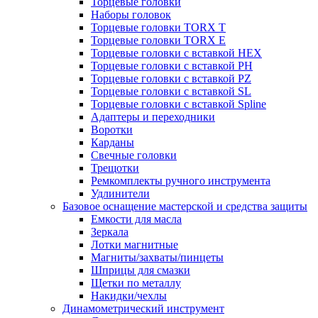
Торцевые головки
Наборы головок
Торцевые головки TORX T
Торцевые головки TORX Е
Торцевые головки с вставкой HEX
Торцевые головки с вставкой PH
Торцевые головки с вставкой PZ
Торцевые головки с вставкой SL
Торцевые головки с вставкой Spline
Адаптеры и переходники
Воротки
Карданы
Свечные головки
Трещотки
Ремкомплекты ручного инструмента
Удлинители
Базовое оснащение мастерской и средства защиты
Емкости для масла
Зеркала
Лотки магнитные
Магниты/захваты/пинцеты
Шприцы для смазки
Щетки по металлу
Накидки/чехлы
Динамометрический инструмент