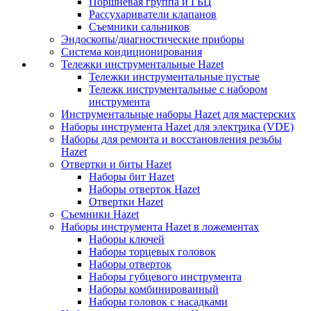
Поршневая группа и ГБЦ
Рассухариватели клапанов
Съемники сальников
Эндоскопы/диагностические приборы
Система кондиционирования
Тележки инструментальные Hazet
Тележки инструментальные пустые
Тележк инструментальные с набором
инструмента
Инструментальные наборы Hazet для мастерских
Наборы инструмента Hazet для электрика (VDE)
Наборы для ремонта и восстановления резьбы
Hazet
Отвертки и биты Hazet
Наборы бит Hazet
Наборы отверток Hazet
Отвертки Hazet
Съемники Hazet
Наборы инструмента Hazet в ложементах
Наборы ключей
Наборы торцевых головок
Наборы отверток
Наборы губцевого инструмента
Наборы комбинированный
Наборы головок с насадками