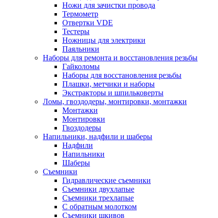
Ножи для зачистки провода
Термометр
Отвертки VDE
Тестеры
Ножницы для электрики
Паяльники
Наборы для ремонта и восстановления резьбы
Гайколомы
Наборы для восстановления резьбы
Плашки, метчики и наборы
Экстракторы и шпильковерты
Ломы, гвоздодеры, монтировки, монтажки
Монтажки
Монтировки
Гвоздодеры
Напильники, надфили и шаберы
Надфили
Напильники
Шаберы
Съемники
Гидравлические съемники
Съемники двухлапые
Съемники трехлапые
С обратным молотком
Съемники шкивов