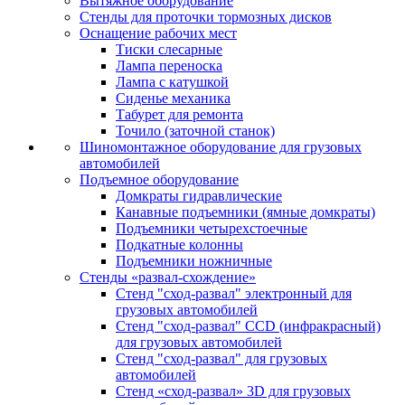
Вытяжное оборудование
Стенды для проточки тормозных дисков
Оснащение рабочих мест
Тиски слесарные
Лампа переноска
Лампа с катушкой
Сиденье механика
Табурет для ремонта
Точило (заточной станок)
Шиномонтажное оборудование для грузовых
автомобилей
Подъемное оборудование
Домкраты гидравлические
Канавные подъемники (ямные домкраты)
Подъемники четырехстоечные
Подкатные колонны
Подъемники ножничные
Стенды «развал-схождение»
Стенд "сход-развал" электронный для
грузовых автомобилей
Стенд "сход-развал" CCD (инфракрасный)
для грузовых автомобилей
Стенд "сход-развал" для грузовых
автомобилей
Стенд «сход-развал» 3D для грузовых