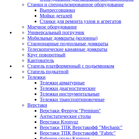
Станки и специализированное оборудование
Выпрессовщики
Мойки деталей
Станки для ремонта узлов и агрегатов
Моечное оборудование
Универсальный погрузчик
Мобильные домкраты (колонны)
Стационарные подпольные домкраты
Телескопические канавные домкраты
Круг поворотный
Кантователь
Стапель платформенный с подъемником
Стапель подкатной
Тележки
Тележки арматурные
Тележки диагностические
Тележки инструментальные
Тележки транспортировочные
Верстаки
Верстаки Феррум "Premium"
Антистатические столы
Верстаки Kronvuz
Верстаки ТПК Верстакофф "Mechanic"
Верстаки ТПК Верстакофф "Fabric"
Рабочие столы Kronvuz