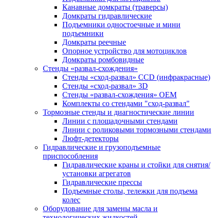
Канавные домкраты (траверсы)
Домкраты гидравлические
Подъемники одностоечные и мини
подъемники
Домкраты реечные
Опорное устройство для мотоциклов
Домкраты ромбовидные
Стенды «развал-схождения»
Стенды «сход-развал» CCD (инфракрасные)
Стенды «сход-развал» 3D
Стенды «развал-схождения» ОЕМ
Комплекты со стендами "сход-развал"
Тормозные стенды и диагностические линии
Линии с площадочными стендами
Линии с роликовыми тормозными стендами
Люфт-детекторы
Гидравлические и грузоподъемные
приспособления
Гидравлические краны и стойки для снятия/
установки агрегатов
Гидравлические прессы
Подъемные столы, тележки для подъема
колес
Оборудование для замены масла и
технологических жидкостей