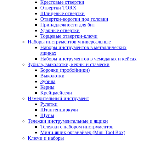
Крестовые отвертки
Отвертки TORX
Шлицевые отвертки
Отвертки-воротки под головки
Принадлежности для бит
Ударные отвертки
Торцевые отвертки-ключи
Наборы инструментов универсальные
Наборы инструментов в металлических
ящиках
Наборы инструментов в чемоданах и кейсах
Зубила, выколотки, керны и стамески
Бородки (пробойники)
Выколотки
Зубила
Керны
Крейцмейсели
Измерительный инструмент
Рулетки
Штангенциркули
Щупы
Тележки инструментальные и ящики
Тележки с набором инструментов
Мини-ящик органайзер (Mini Tool Box)
Ключи и наборы