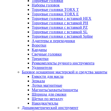
Торцевые головки
Наборы головок
Торцевые головки TORX T
Торцевые головки TORX Е
Торцевые головки с вставкой HEX
Торцевые головки с вставкой PH
Торцевые головки с вставкой PZ
Торцевые головки с вставкой SL
Торцевые головки с вставкой Spline
Адаптеры и переходники
Воротки
Карданы
Свечные головки
Трещотки
Ремкомплекты ручного инструмента
Удлинители
Базовое оснащение мастерской и средства защиты
Емкости для масла
Зеркала
Лотки магнитные
Магниты/захваты/пинцеты
Шприцы для смазки
Щетки по металлу
Накидки/чехлы
Динамометрический инструмент