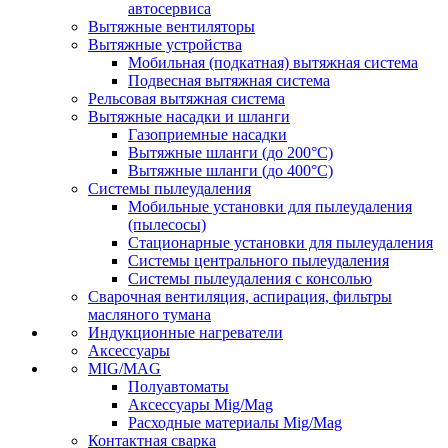
автосервиса
Вытяжные вентиляторы
Вытяжные устройства
Мобильная (подкатная) вытяжная система
Подвесная вытяжная система
Рельсовая вытяжная система
Вытяжные насадки и шланги
Газоприемные насадки
Вытяжные шланги (до 200°C)
Вытяжные шланги (до 400°C)
Системы пылеудаления
Мобильные установки для пылеудаления
(пылесосы)
Стационарные установки для пылеудаления
Системы центрального пылеудаления
Системы пылеудаления с консолью
Сварочная вентиляция, аспирация, фильтры
масляного тумана
Индукционные нагреватели
Аксессуары
MIG/MAG
Полуавтоматы
Аксессуары Mig/Mag
Расходные материалы Mig/Mag
Контактная сварка