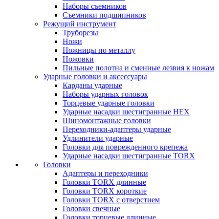
Наборы съемников
Съемники подшипников
Режущий инструмент
Труборезы
Ножи
Ножницы по металлу
Ножовки
Пильные полотна и сменные лезвия к ножам
Ударные головки и аксессуары
Карданы ударные
Наборы ударных головок
Торцевые ударные головки
Ударные насадки шестигранные HEX
Шиномонтажные головки
Переходники-адаптеры ударные
Удлинители ударные
Головки для поврежденного крепежа
Ударные насадки шестигранные TORX
Головки
Адаптеры и переходники
Головки TORX длинные
Головки TORX короткие
Головки TORX с отверстием
Головки свечные
Головки торцевые длинные