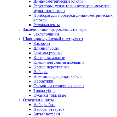
Динамометрические ключи
Редукторы, усилители крутящего момента,
мультипликаторы
Приборы для проверки динамометрических
ключей
Ремкомплекты
Заклепочники, дыроколы, степлеры
Заклепочники
Шарнирно-губцевый инструмент
Бокорезы
Длинногубцы
Зажимы ручные
Клещи вязальные
Клещи для снятия изоляции
Клещи переставные
Наборы
Ножницы для резки кабеля
Пассатижи
Съемники стопорных колец
Тонкогубцы
Кусачки торцевые
Отвертки и биты
Наборы бит
Наборы отверток
Биты / вставки