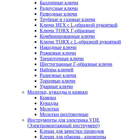
Баллонные ключи
Радиусные ключи
Разводные ключи
Трубные и газовые ключи
Ключи HEX с L-образной рукояткой
Ключи TORX Г-образные
Комбинированные ключи
Ключи TORX с L-образной рукояткой
Накидные ключи
Рожковые ключи
Трещоточные ключи
Шестигранные Г-образные ключи
Наборы ключей
Разрезные ключи
Торцевые ключи
Ударные ключи
Молотки, кувалды и киянки
Киянки
Кувалды
Молотки
Молотки рихтовочные
Инструменты для электрика VDE
(Электромонтажный инструмент)
Клещи для зачистки проводов
Клещи для обжима - кримперы