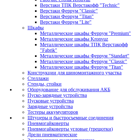
Верстаки ТПК Верстакофф "Technic"
Верстаки Феррум "Classic"
Верстаки Феррум "Titan"
Верстаки Феррум "Lite"
Шкафы
Металлические шкафы Феррум "Premium"
Металлические шкафы Kronvuz
Металлические шкафы ТПК Верстакофф
"Fabrik"
Металлические шкафы Феррум "Standart"
Металлические шкафы Феррум "Classic"
Металлические шкафы Феррум "Titan"
Конструкции для шиномонтажного участка
Стеллажи
Стенды, стойки
Оборудование для обслуживания АКБ
Пуско-зарядные устройства
Пусковые устройства
Зарядные устройства
Тестеры аккумуляторов
Штуцеры и быстросъемные соединения
Пневмогайковерты
Пневмогайковерты угловые (трещотки)
Дрели пневматические