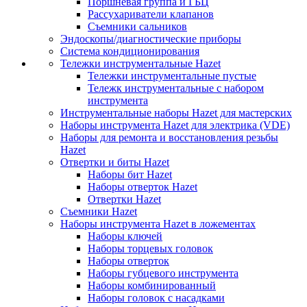
Поршневая группа и ГБЦ
Рассухариватели клапанов
Съемники сальников
Эндоскопы/диагностические приборы
Система кондиционирования
Тележки инструментальные Hazet
Тележки инструментальные пустые
Тележк инструментальные с набором
инструмента
Инструментальные наборы Hazet для мастерских
Наборы инструмента Hazet для электрика (VDE)
Наборы для ремонта и восстановления резьбы
Hazet
Отвертки и биты Hazet
Наборы бит Hazet
Наборы отверток Hazet
Отвертки Hazet
Съемники Hazet
Наборы инструмента Hazet в ложементах
Наборы ключей
Наборы торцевых головок
Наборы отверток
Наборы губцевого инструмента
Наборы комбинированный
Наборы головок с насадками