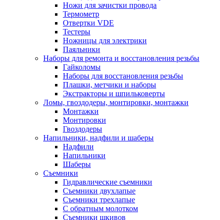
Ножи для зачистки провода
Термометр
Отвертки VDE
Тестеры
Ножницы для электрики
Паяльники
Наборы для ремонта и восстановления резьбы
Гайколомы
Наборы для восстановления резьбы
Плашки, метчики и наборы
Экстракторы и шпильковерты
Ломы, гвоздодеры, монтировки, монтажки
Монтажки
Монтировки
Гвоздодеры
Напильники, надфили и шаберы
Надфили
Напильники
Шаберы
Съемники
Гидравлические съемники
Съемники двухлапые
Съемники трехлапые
С обратным молотком
Съемники шкивов