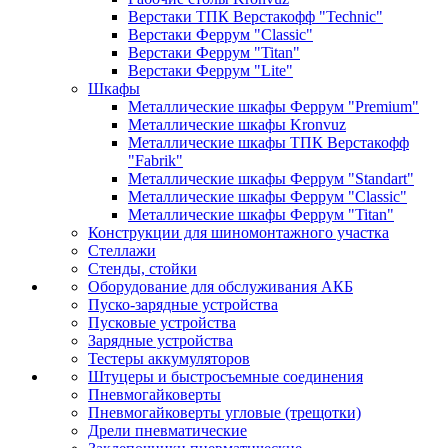
Верстаки ТПК Верстакофф "Technic"
Верстаки Феррум "Classic"
Верстаки Феррум "Titan"
Верстаки Феррум "Lite"
Шкафы
Металлические шкафы Феррум "Premium"
Металлические шкафы Kronvuz
Металлические шкафы ТПК Верстакофф
"Fabrik"
Металлические шкафы Феррум "Standart"
Металлические шкафы Феррум "Classic"
Металлические шкафы Феррум "Titan"
Конструкции для шиномонтажного участка
Стеллажи
Стенды, стойки
Оборудование для обслуживания АКБ
Пуско-зарядные устройства
Пусковые устройства
Зарядные устройства
Тестеры аккумуляторов
Штуцеры и быстросъемные соединения
Пневмогайковерты
Пневмогайковерты угловые (трещотки)
Дрели пневматические