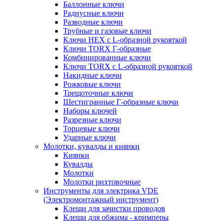
Баллонные ключи
Радиусные ключи
Разводные ключи
Трубные и газовые ключи
Ключи HEX с L-образной рукояткой
Ключи TORX Г-образные
Комбинированные ключи
Ключи TORX с L-образной рукояткой
Накидные ключи
Рожковые ключи
Трещоточные ключи
Шестигранные Г-образные ключи
Наборы ключей
Разрезные ключи
Торцевые ключи
Ударные ключи
Молотки, кувалды и киянки
Киянки
Кувалды
Молотки
Молотки рихтовочные
Инструменты для электрика VDE
(Электромонтажный инструмент)
Клещи для зачистки проводов
Клещи для обжима - кримперы