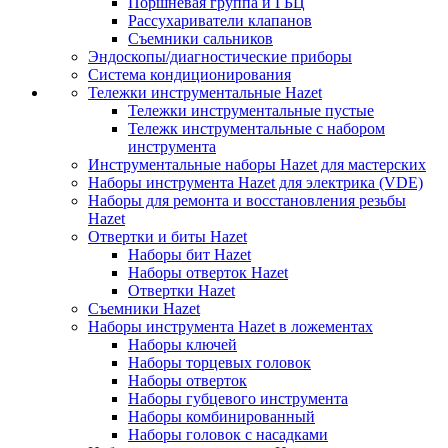
Поршневая группа и ГБЦ
Рассухариватели клапанов
Съемники сальников
Эндоскопы/диагностические приборы
Система кондиционирования
Тележки инструментальные Hazet
Тележки инструментальные пустые
Тележк инструментальные с набором
инструмента
Инструментальные наборы Hazet для мастерских
Наборы инструмента Hazet для электрика (VDE)
Наборы для ремонта и восстановления резьбы
Hazet
Отвертки и биты Hazet
Наборы бит Hazet
Наборы отверток Hazet
Отвертки Hazet
Съемники Hazet
Наборы инструмента Hazet в ложементах
Наборы ключей
Наборы торцевых головок
Наборы отверток
Наборы губцевого инструмента
Наборы комбинированный
Наборы головок с насадками