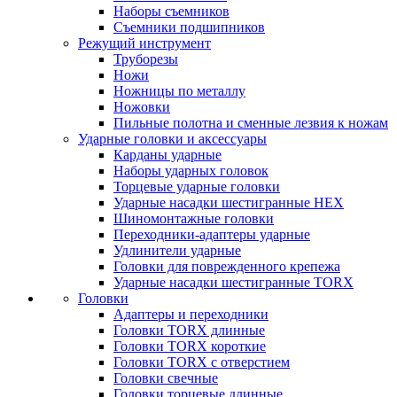
Наборы съемников
Съемники подшипников
Режущий инструмент
Труборезы
Ножи
Ножницы по металлу
Ножовки
Пильные полотна и сменные лезвия к ножам
Ударные головки и аксессуары
Карданы ударные
Наборы ударных головок
Торцевые ударные головки
Ударные насадки шестигранные HEX
Шиномонтажные головки
Переходники-адаптеры ударные
Удлинители ударные
Головки для поврежденного крепежа
Ударные насадки шестигранные TORX
Головки
Адаптеры и переходники
Головки TORX длинные
Головки TORX короткие
Головки TORX с отверстием
Головки свечные
Головки торцевые длинные