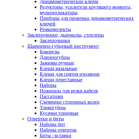
Динамометрические ключи
Редукторы, усилители крутящего момента,
мультипликаторы
Приборы для проверки динамометрических
ключей
Ремкомплекты
Заклепочники, дыроколы, степлеры
Заклепочники
Шарнирно-губцевый инструмент
Бокорезы
Длинногубцы
Зажимы ручные
Клещи вязальные
Клещи для снятия изоляции
Клещи переставные
Наборы
Ножницы для резки кабеля
Пассатижи
Съемники стопорных колец
Тонкогубцы
Кусачки торцевые
Отвертки и биты
Наборы бит
Наборы отверток
Биты / вставки