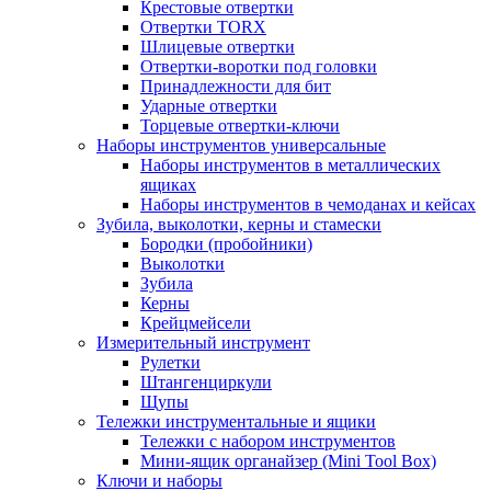
Крестовые отвертки
Отвертки TORX
Шлицевые отвертки
Отвертки-воротки под головки
Принадлежности для бит
Ударные отвертки
Торцевые отвертки-ключи
Наборы инструментов универсальные
Наборы инструментов в металлических
ящиках
Наборы инструментов в чемоданах и кейсах
Зубила, выколотки, керны и стамески
Бородки (пробойники)
Выколотки
Зубила
Керны
Крейцмейсели
Измерительный инструмент
Рулетки
Штангенциркули
Щупы
Тележки инструментальные и ящики
Тележки с набором инструментов
Мини-ящик органайзер (Mini Tool Box)
Ключи и наборы