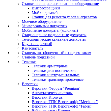
Станки и специализированное оборудование
Выпрессовщики
Мойки деталей
Станки для ремонта узлов и агрегатов
Моечное оборудование
Универсальный погрузчик
Мобильные домкраты (колонны)
Стационарные подпольные домкраты
Телескопические канавные домкраты
Круг поворотный
Кантователь
Стапель платформенный с подъемником
Стапель подкатной
Тележки
Тележки арматурные
Тележки диагностические
Тележки инструментальные
Тележки транспортировочные
Верстаки
Верстаки Феррум "Premium"
Антистатические столы
Верстаки Kronvuz
Верстаки ТПК Верстакофф "Mechanic"
Верстаки ТПК Верстакофф "Fabric"
Рабочие столы Kronvuz