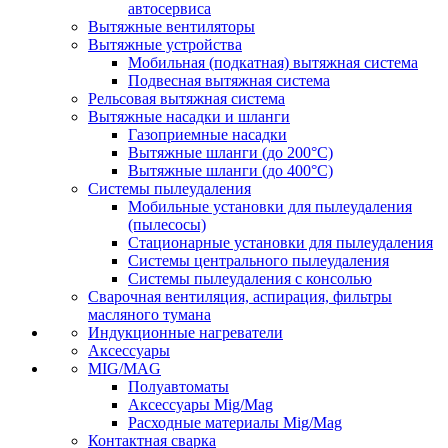
автосервиса
Вытяжные вентиляторы
Вытяжные устройства
Мобильная (подкатная) вытяжная система
Подвесная вытяжная система
Рельсовая вытяжная система
Вытяжные насадки и шланги
Газоприемные насадки
Вытяжные шланги (до 200°C)
Вытяжные шланги (до 400°C)
Системы пылеудаления
Мобильные установки для пылеудаления
(пылесосы)
Стационарные установки для пылеудаления
Системы центрального пылеудаления
Системы пылеудаления с консолью
Сварочная вентиляция, аспирация, фильтры
масляного тумана
Индукционные нагреватели
Аксессуары
MIG/MAG
Полуавтоматы
Аксессуары Mig/Mag
Расходные материалы Mig/Mag
Контактная сварка