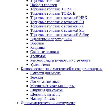
Торцевые головки
Наборы головок
Торцевые головки TORX T
Торцевые головки TORX Е
Торцевые головки с вставкой HEX
Торцевые головки с вставкой PH
Торцевые головки с вставкой PZ
Торцевые головки с вставкой SL
Торцевые головки с вставкой Spline
Адаптеры и переходники
Воротки
Карданы
Свечные головки
Трещотки
Ремкомплекты ручного инструмента
Удлинители
Базовое оснащение мастерской и средства защиты
Емкости для масла
Зеркала
Лотки магнитные
Магниты/захваты/пинцеты
Шприцы для смазки
Щетки по металлу
Накидки/чехлы
Динамометрический инструмент