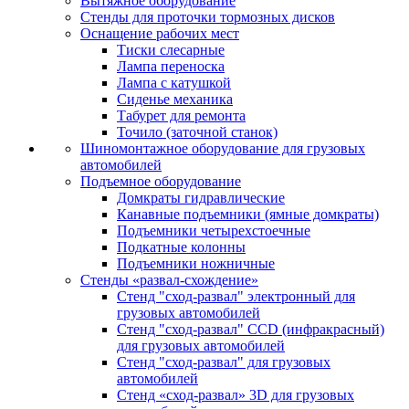
Вытяжное оборудование
Стенды для проточки тормозных дисков
Оснащение рабочих мест
Тиски слесарные
Лампа переноска
Лампа с катушкой
Сиденье механика
Табурет для ремонта
Точило (заточной станок)
Шиномонтажное оборудование для грузовых
автомобилей
Подъемное оборудование
Домкраты гидравлические
Канавные подъемники (ямные домкраты)
Подъемники четырехстоечные
Подкатные колонны
Подъемники ножничные
Стенды «развал-схождение»
Стенд "сход-развал" электронный для
грузовых автомобилей
Стенд "сход-развал" CCD (инфракрасный)
для грузовых автомобилей
Стенд "сход-развал" для грузовых
автомобилей
Стенд «сход-развал» 3D для грузовых