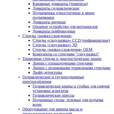
Канавные домкраты (траверсы)
Домкраты гидравлические
Подъемники одностоечные и мини
подъемники
Домкраты реечные
Опорное устройство для мотоциклов
Домкраты ромбовидные
Стенды «развал-схождения»
Стенды «сход-развал» CCD (инфракрасные)
Стенды «сход-развал» 3D
Стенды «развал-схождения» ОЕМ
Комплекты со стендами "сход-развал"
Тормозные стенды и диагностические линии
Линии с площадочными стендами
Линии с роликовыми тормозными стендами
Люфт-детекторы
Гидравлические и грузоподъемные
приспособления
Гидравлические краны и стойки для снятия/
установки агрегатов
Гидравлические прессы
Подъемные столы, тележки для подъема
колес
Оборудование для замены масла и
технологических жидкостей