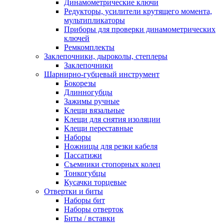
Динамометрические ключи
Редукторы, усилители крутящего момента,
мультипликаторы
Приборы для проверки динамометрических
ключей
Ремкомплекты
Заклепочники, дыроколы, степлеры
Заклепочники
Шарнирно-губцевый инструмент
Бокорезы
Длинногубцы
Зажимы ручные
Клещи вязальные
Клещи для снятия изоляции
Клещи переставные
Наборы
Ножницы для резки кабеля
Пассатижи
Съемники стопорных колец
Тонкогубцы
Кусачки торцевые
Отвертки и биты
Наборы бит
Наборы отверток
Биты / вставки