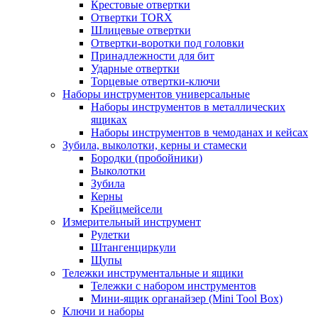
Крестовые отвертки
Отвертки TORX
Шлицевые отвертки
Отвертки-воротки под головки
Принадлежности для бит
Ударные отвертки
Торцевые отвертки-ключи
Наборы инструментов универсальные
Наборы инструментов в металлических
ящиках
Наборы инструментов в чемоданах и кейсах
Зубила, выколотки, керны и стамески
Бородки (пробойники)
Выколотки
Зубила
Керны
Крейцмейсели
Измерительный инструмент
Рулетки
Штангенциркули
Щупы
Тележки инструментальные и ящики
Тележки с набором инструментов
Мини-ящик органайзер (Mini Tool Box)
Ключи и наборы