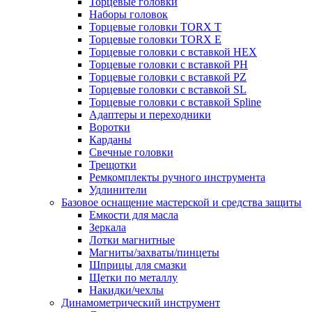
Торцевые головки
Наборы головок
Торцевые головки TORX T
Торцевые головки TORX Е
Торцевые головки с вставкой HEX
Торцевые головки с вставкой PH
Торцевые головки с вставкой PZ
Торцевые головки с вставкой SL
Торцевые головки с вставкой Spline
Адаптеры и переходники
Воротки
Карданы
Свечные головки
Трещотки
Ремкомплекты ручного инструмента
Удлинители
Базовое оснащение мастерской и средства защиты
Емкости для масла
Зеркала
Лотки магнитные
Магниты/захваты/пинцеты
Шприцы для смазки
Щетки по металлу
Накидки/чехлы
Динамометрический инструмент