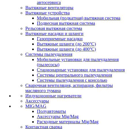
автосервиса
Вытяжные вентиляторы
Вытяжные устройства
Мобильная (подкатная) вытяжная система
Подвесная вытяжная система
Рельсовая вытяжная система
Вытяжные насадки и шланги
Газоприемные насадки
Вытяжные шланги (до 200°C)
Вытяжные шланги (до 400°C)
Системы пылеудаления
Мобильные установки для пылеудаления
(пылесосы)
Стационарные установки для пылеудаления
Системы центрального пылеудаления
Системы пылеудаления с консолью
Сварочная вентиляция, аспирация, фильтры
масляного тумана
Индукционные нагреватели
Аксессуары
MIG/MAG
Полуавтоматы
Аксессуары Mig/Mag
Расходные материалы Mig/Mag
Контактная сварка