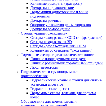
Канавные домкраты (траверсы)
Домкраты гидравлические
Подъемники одностоечные и мини
подъемники
Домкраты реечные
Опорное устройство для мотоциклов
Домкраты ромбовидные
Стенды «развал-схождения»
Стенды «сход-развал» CCD (инфракрасные)
Стенды «сход-развал» 3D
Стенды «развал-схождения» ОЕМ
Комплекты со стендами "сход-развал"
Тормозные стенды и диагностические линии
Линии с площадочными стендами
Линии с роликовыми тормозными стендами
Люфт-детекторы
Гидравлические и грузоподъемные
приспособления
Гидравлические краны и стойки для снятия/
установки агрегатов
Гидравлические прессы
Подъемные столы, тележки для подъема
колес
Оборудование для замены масла и
технологических жидкостей