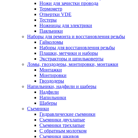
Ножи для зачистки провода
Термометр
Отвертки VDE
Тестеры
Ножницы для электрики
Паяльники
Наборы для ремонта и восстановления резьбы
Гайколомы
Наборы для восстановления резьбы
Плашки, метчики и наборы
Экстракторы и шпильковерты
Ломы, гвоздодеры, монтировки, монтажки
Монтажки
Монтировки
Гвоздодеры
Напильники, надфили и шаберы
Надфили
Напильники
Шаберы
Съемники
Гидравлические съемники
Съемники двухлапые
Съемники трехлапые
С обратным молотком
Съемники шкивов