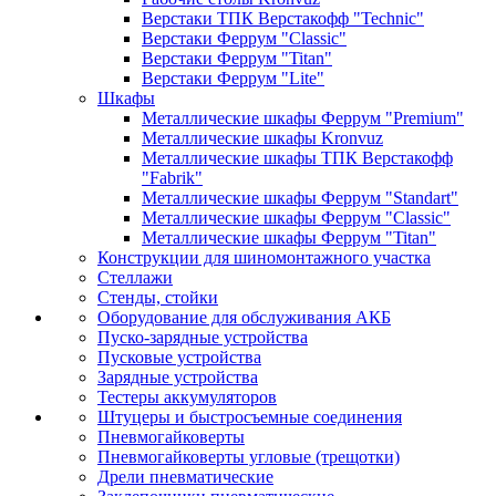
Верстаки ТПК Верстакофф "Technic"
Верстаки Феррум "Classic"
Верстаки Феррум "Titan"
Верстаки Феррум "Lite"
Шкафы
Металлические шкафы Феррум "Premium"
Металлические шкафы Kronvuz
Металлические шкафы ТПК Верстакофф
"Fabrik"
Металлические шкафы Феррум "Standart"
Металлические шкафы Феррум "Classic"
Металлические шкафы Феррум "Titan"
Конструкции для шиномонтажного участка
Стеллажи
Стенды, стойки
Оборудование для обслуживания АКБ
Пуско-зарядные устройства
Пусковые устройства
Зарядные устройства
Тестеры аккумуляторов
Штуцеры и быстросъемные соединения
Пневмогайковерты
Пневмогайковерты угловые (трещотки)
Дрели пневматические