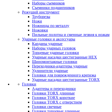
Наборы съемников
Съемники подшипников
Режущий инструмент
Труборезы
Ножи
Ножницы по металлу
Ножовки
Пильные полотна и сменные лезвия к ножам
Ударные головки и аксессуары
Карданы ударные
Наборы ударных головок
Торцевые ударные головки
Ударные насадки шестигранные HEX
Шиномонтажные головки
Переходники-адаптеры ударные
Удлинители ударные
Головки для поврежденного крепежа
Ударные насадки шестигранные TORX
Головки
Адаптеры и переходники
Головки TORX длинные
Головки TORX короткие
Головки TORX с отверстием
Головки свечные
Головки торцевые длинные