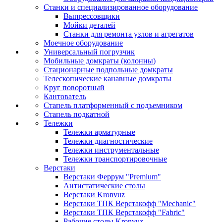
Станки и специализированное оборудование
Выпрессовщики
Мойки деталей
Станки для ремонта узлов и агрегатов
Моечное оборудование
Универсальный погрузчик
Мобильные домкраты (колонны)
Стационарные подпольные домкраты
Телескопические канавные домкраты
Круг поворотный
Кантователь
Стапель платформенный с подъемником
Стапель подкатной
Тележки
Тележки арматурные
Тележки диагностические
Тележки инструментальные
Тележки транспортировочные
Верстаки
Верстаки Феррум "Premium"
Антистатические столы
Верстаки Kronvuz
Верстаки ТПК Верстакофф "Mechanic"
Верстаки ТПК Верстакофф "Fabric"
Рабочие столы Kronvuz