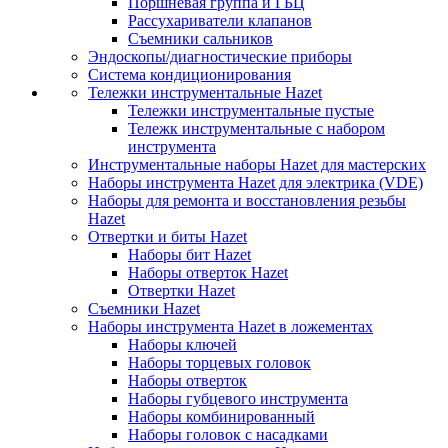
Поршневая группа и ГБЦ
Рассухариватели клапанов
Съемники сальников
Эндоскопы/диагностические приборы
Система кондиционирования
Тележки инструментальные Hazet
Тележки инструментальные пустые
Тележк инструментальные с набором
инструмента
Инструментальные наборы Hazet для мастерских
Наборы инструмента Hazet для электрика (VDE)
Наборы для ремонта и восстановления резьбы
Hazet
Отвертки и биты Hazet
Наборы бит Hazet
Наборы отверток Hazet
Отвертки Hazet
Съемники Hazet
Наборы инструмента Hazet в ложементах
Наборы ключей
Наборы торцевых головок
Наборы отверток
Наборы губцевого инструмента
Наборы комбинированный
Наборы головок с насадками