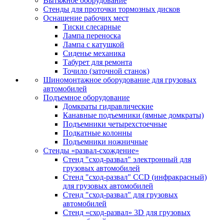
Вытяжное оборудование
Стенды для проточки тормозных дисков
Оснащение рабочих мест
Тиски слесарные
Лампа переноска
Лампа с катушкой
Сиденье механика
Табурет для ремонта
Точило (заточной станок)
Шиномонтажное оборудование для грузовых
автомобилей
Подъемное оборудование
Домкраты гидравлические
Канавные подъемники (ямные домкраты)
Подъемники четырехстоечные
Подкатные колонны
Подъемники ножничные
Стенды «развал-схождение»
Стенд "сход-развал" электронный для
грузовых автомобилей
Стенд "сход-развал" CCD (инфракрасный)
для грузовых автомобилей
Стенд "сход-развал" для грузовых
автомобилей
Стенд «сход-развал» 3D для грузовых