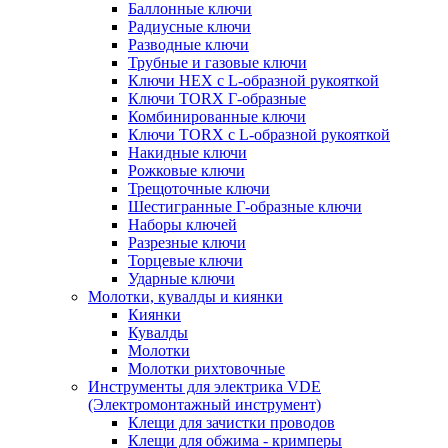
Баллонные ключи
Радиусные ключи
Разводные ключи
Трубные и газовые ключи
Ключи HEX с L-образной рукояткой
Ключи TORX Г-образные
Комбинированные ключи
Ключи TORX с L-образной рукояткой
Накидные ключи
Рожковые ключи
Трещоточные ключи
Шестигранные Г-образные ключи
Наборы ключей
Разрезные ключи
Торцевые ключи
Ударные ключи
Молотки, кувалды и киянки
Киянки
Кувалды
Молотки
Молотки рихтовочные
Инструменты для электрика VDE
(Электромонтажный инструмент)
Клещи для зачистки проводов
Клещи для обжима - кримперы