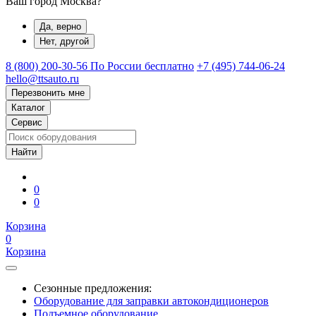
Ваш город Москва?
Да, верно
Нет, другой
8 (800) 200-30-56
По России бесплатно
+7 (495) 744-06-24
hello@ttsauto.ru
Перезвонить мне
Каталог
Сервис
0
0
Корзина
0
Корзина
Сезонные предложения:
Оборудование для заправки автокондиционеров
Подъемное оборудование