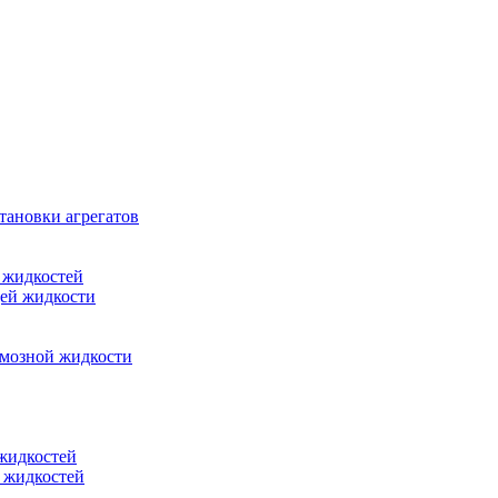
тановки агрегатов
 жидкостей
щей жидкости
рмозной жидкости
 жидкостей
 жидкостей