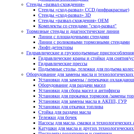
Стенды «развал-схождения»
Стенды «сход-развал» CCD (инфракрасные)
Стенды «сход-развал» 3D
Стенды «развал-схождения» ОЕМ
Комплекты со стендами "сход-развал"
Тормозные стенды и диагностические линии
Линии с площадочными стендами
Линии с роликовыми тормозными стендами
Люфт-детекторы
Гидравлические и грузоподъемные приспособления
Гидравлические краны и стойки для снятия/ус
Гидравлические прессы
Подъемные столы, тележки для подъема колес
Оборудование для замены масла и технологических
Установки для замены / перекачки охлаждаю
Оборудование для раздачи масел
Установки для сбора масел и антифриза
Установки для прокачки тормозов /замены то
Установки для замены масла в АКПП, ГУР
Установки для откачки топлива
Стойка для раздачи масла
Тележки для бочек
Насосы для масла, смазки и технологических
Катушки для масла и других технологических
Пистолеты раздаточные и счетчики