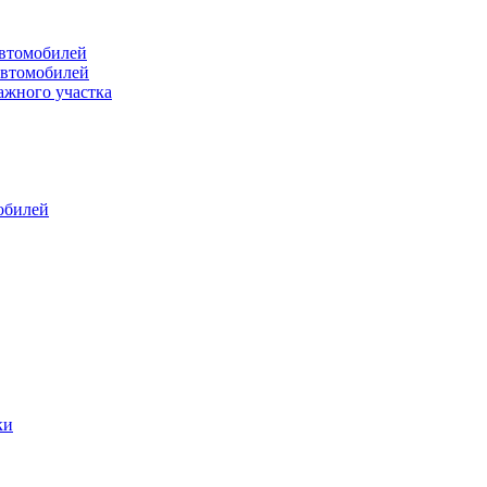
втомобилей
автомобилей
ажного участка
обилей
ки