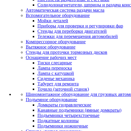
Солидолонагнетатели, шприцы и раздача кон
Автоматическая система раздачи масла
Вспомогательное оборудование
Мойки деталей
Приборы для проверки и регулировки фар
Стенды для переборки двигателей
Тележки для перемещения автомобилей
Компрессорное оборудование
Вытяжное оборудование
Стенды для проточки тормозных дисков
Оснащение рабочих мест
Тиски слесарные
Лампа переноска
Лампа с катушкой
Сиденье механика
Табурет для ремонта
Точило (заточной станок)
Шиномонтажное оборудование для грузовых автом
Подъемное оборудование
Домкраты гидравлические
Канавные подъемники (ямные домкраты)
Подъемники четырехстоечные
Подкатные колонны
Подъемники ножничные