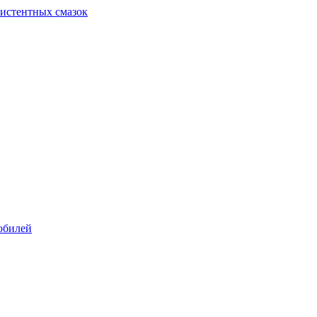
систентных смазок
обилей