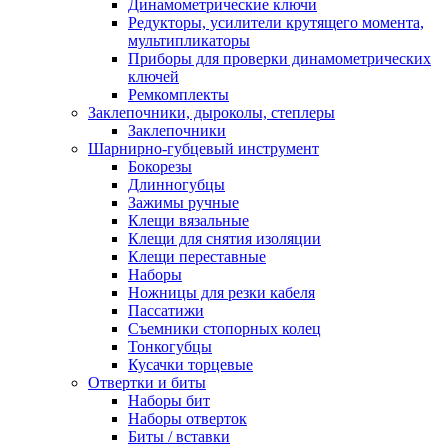
Динамометрические ключи
Редукторы, усилители крутящего момента,
мультипликаторы
Приборы для проверки динамометрических
ключей
Ремкомплекты
Заклепочники, дыроколы, степлеры
Заклепочники
Шарнирно-губцевый инструмент
Бокорезы
Длинногубцы
Зажимы ручные
Клещи вязальные
Клещи для снятия изоляции
Клещи переставные
Наборы
Ножницы для резки кабеля
Пассатижи
Съемники стопорных колец
Тонкогубцы
Кусачки торцевые
Отвертки и биты
Наборы бит
Наборы отверток
Биты / вставки