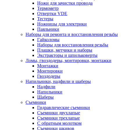
Ножи для зачистки провода
Термометр
Отвертки VDE
Тестеры
Ножницы для электрики
Паяльники
Наборы для ремонта и восстановления резьбы
Гайколомы
Наборы для восстановления резьбы
Плашки, метчики и наборы
Экстракторы и шпильковерты
Ломы, гвоздодеры, монтировки, монтажки
Монтажки
Монтировки
Гвоздодеры
Напильники, надфили и шаберы
Надфили
Напильники
Шаберы
Съемники
Гидравлические съемники
Съемники двухлапые
Съемники трехлапые
С обратным молотком
Съемники шкивов