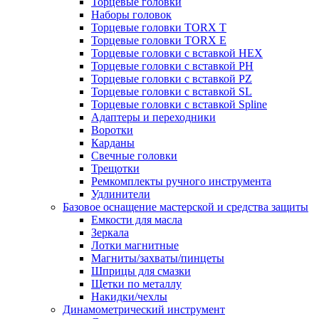
Торцевые головки
Наборы головок
Торцевые головки TORX T
Торцевые головки TORX Е
Торцевые головки с вставкой HEX
Торцевые головки с вставкой PH
Торцевые головки с вставкой PZ
Торцевые головки с вставкой SL
Торцевые головки с вставкой Spline
Адаптеры и переходники
Воротки
Карданы
Свечные головки
Трещотки
Ремкомплекты ручного инструмента
Удлинители
Базовое оснащение мастерской и средства защиты
Емкости для масла
Зеркала
Лотки магнитные
Магниты/захваты/пинцеты
Шприцы для смазки
Щетки по металлу
Накидки/чехлы
Динамометрический инструмент