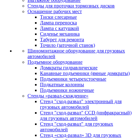
Вытяжное оборудование
Стенды для проточки тормозных дисков
Оснащение рабочих мест
Тиски слесарные
Лампа переноска
Лампа с катушкой
Сиденье механика
Табурет для ремонта
Точило (заточной станок)
Шиномонтажное оборудование для грузовых
автомобилей
Подъемное оборудование
Домкраты гидравлические
Канавные подъемники (ямные домкраты)
Подъемники четырехстоечные
Подкатные колонны
Подъемники ножничные
Стенды «развал-схождение»
Стенд "сход-развал" электронный для
грузовых автомобилей
Стенд "сход-развал" CCD (инфракрасный)
для грузовых автомобилей
Стенд "сход-развал" для грузовых
автомобилей
Стенд «сход-развал» 3D для грузовых