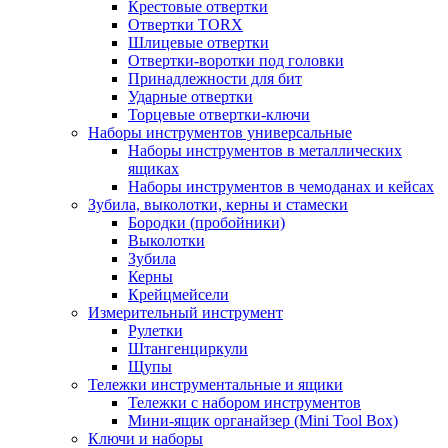
Крестовые отвертки
Отвертки TORX
Шлицевые отвертки
Отвертки-воротки под головки
Принадлежности для бит
Ударные отвертки
Торцевые отвертки-ключи
Наборы инструментов универсальные
Наборы инструментов в металлических
ящиках
Наборы инструментов в чемоданах и кейсах
Зубила, выколотки, керны и стамески
Бородки (пробойники)
Выколотки
Зубила
Керны
Крейцмейсели
Измерительный инструмент
Рулетки
Штангенциркули
Щупы
Тележки инструментальные и ящики
Тележки с набором инструментов
Мини-ящик органайзер (Mini Tool Box)
Ключи и наборы