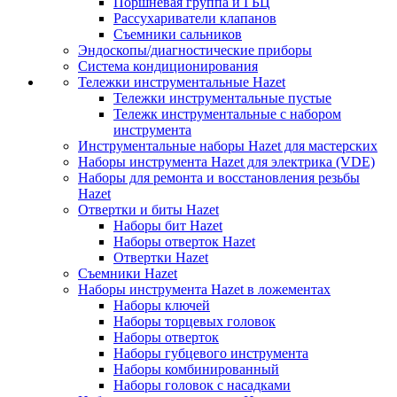
Поршневая группа и ГБЦ
Рассухариватели клапанов
Съемники сальников
Эндоскопы/диагностические приборы
Система кондиционирования
Тележки инструментальные Hazet
Тележки инструментальные пустые
Тележк инструментальные с набором
инструмента
Инструментальные наборы Hazet для мастерских
Наборы инструмента Hazet для электрика (VDE)
Наборы для ремонта и восстановления резьбы
Hazet
Отвертки и биты Hazet
Наборы бит Hazet
Наборы отверток Hazet
Отвертки Hazet
Съемники Hazet
Наборы инструмента Hazet в ложементах
Наборы ключей
Наборы торцевых головок
Наборы отверток
Наборы губцевого инструмента
Наборы комбинированный
Наборы головок с насадками