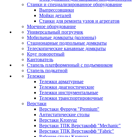
Станки и специализированное оборудование
Выпрессовщики
Мойки деталей
Станки для ремонта узлов и агрегатов
Моечное оборудование
Универсальный погрузчик
Мобильные домкраты (колонны)
Стационарные подпольные домкраты
Телескопические канавные домкраты
Круг поворотный
Кантователь
Стапель платформенный с подъемником
Стапель подкатной
Тележки
Тележки арматурные
Тележки диагностические
Тележки инструментальные
Тележки транспортировочные
Верстаки
Верстаки Феррум "Premium"
Антистатические столы
Верстаки Kronvuz
Верстаки ТПК Верстакофф "Mechanic"
Верстаки ТПК Верстакофф "Fabric"
Рабочие столы Kronvuz