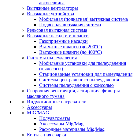
автосервиса
Вытяжные вентиляторы
Вытяжные устройства
Мобильная (подкатная) вытяжная система
Подвесная вытяжная система
Рельсовая вытяжная система
Вытяжные насадки и шланги
Газоприемные насадки
Вытяжные шланги (до 200°C)
Вытяжные шланги (до 400°C)
Системы пылеудаления
Мобильные установки для пылеудаления
(пылесосы)
Стационарные установки для пылеудаления
Системы центрального пылеудаления
Системы пылеудаления с консолью
Сварочная вентиляция, аспирация, фильтры
масляного тумана
Индукционные нагреватели
Аксессуары
MIG/MAG
Полуавтоматы
Аксессуары Mig/Mag
Расходные материалы Mig/Mag
Контактная сварка