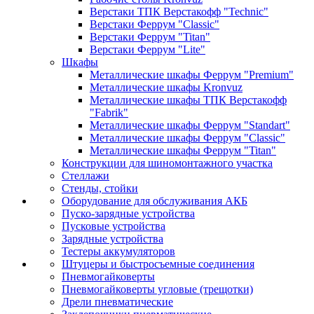
Верстаки ТПК Верстакофф "Technic"
Верстаки Феррум "Classic"
Верстаки Феррум "Titan"
Верстаки Феррум "Lite"
Шкафы
Металлические шкафы Феррум "Premium"
Металлические шкафы Kronvuz
Металлические шкафы ТПК Верстакофф
"Fabrik"
Металлические шкафы Феррум "Standart"
Металлические шкафы Феррум "Classic"
Металлические шкафы Феррум "Titan"
Конструкции для шиномонтажного участка
Стеллажи
Стенды, стойки
Оборудование для обслуживания АКБ
Пуско-зарядные устройства
Пусковые устройства
Зарядные устройства
Тестеры аккумуляторов
Штуцеры и быстросъемные соединения
Пневмогайковерты
Пневмогайковерты угловые (трещотки)
Дрели пневматические