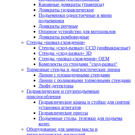
Канавные домкраты (траверсы)
Домкраты гидравлические
Подъемники одностоечные и мини
подъемники
Домкраты реечные
Опорное устройство для мотоциклов
Домкраты ромбовидные
Стенды «развал-схождения»
Стенды «сход-развал» CCD (инфракрасные)
Стенды «сход-развал» 3D
Стенды «развал-схождения» ОЕМ
Комплекты со стендами "сход-развал"
Тормозные стенды и диагностические линии
Линии с площадочными стендами
Линии с роликовыми тормозными стендами
Люфт-детекторы
Гидравлические и грузоподъемные
приспособления
Гидравлические краны и стойки для снятия/
установки агрегатов
Гидравлические прессы
Подъемные столы, тележки для подъема
колес
Оборудование для замены масла и
технологических жидкостей