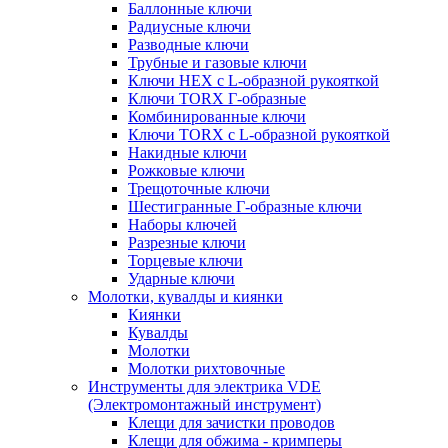
Баллонные ключи
Радиусные ключи
Разводные ключи
Трубные и газовые ключи
Ключи HEX с L-образной рукояткой
Ключи TORX Г-образные
Комбинированные ключи
Ключи TORX с L-образной рукояткой
Накидные ключи
Рожковые ключи
Трещоточные ключи
Шестигранные Г-образные ключи
Наборы ключей
Разрезные ключи
Торцевые ключи
Ударные ключи
Молотки, кувалды и киянки
Киянки
Кувалды
Молотки
Молотки рихтовочные
Инструменты для электрика VDE
(Электромонтажный инструмент)
Клещи для зачистки проводов
Клещи для обжима - кримперы