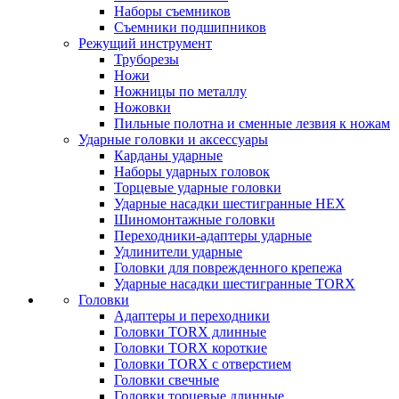
Наборы съемников
Съемники подшипников
Режущий инструмент
Труборезы
Ножи
Ножницы по металлу
Ножовки
Пильные полотна и сменные лезвия к ножам
Ударные головки и аксессуары
Карданы ударные
Наборы ударных головок
Торцевые ударные головки
Ударные насадки шестигранные HEX
Шиномонтажные головки
Переходники-адаптеры ударные
Удлинители ударные
Головки для поврежденного крепежа
Ударные насадки шестигранные TORX
Головки
Адаптеры и переходники
Головки TORX длинные
Головки TORX короткие
Головки TORX с отверстием
Головки свечные
Головки торцевые длинные