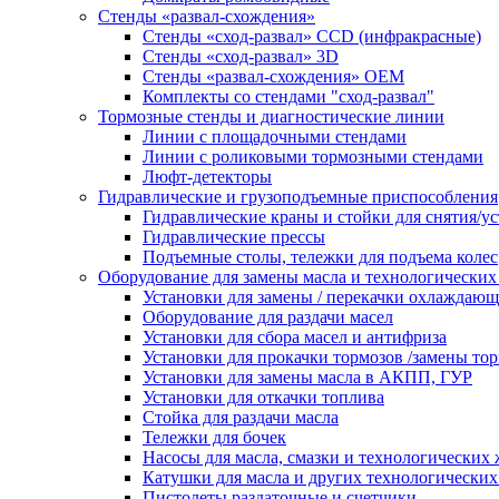
Стенды «развал-схождения»
Стенды «сход-развал» CCD (инфракрасные)
Стенды «сход-развал» 3D
Стенды «развал-схождения» ОЕМ
Комплекты со стендами "сход-развал"
Тормозные стенды и диагностические линии
Линии с площадочными стендами
Линии с роликовыми тормозными стендами
Люфт-детекторы
Гидравлические и грузоподъемные приспособления
Гидравлические краны и стойки для снятия/ус
Гидравлические прессы
Подъемные столы, тележки для подъема колес
Оборудование для замены масла и технологических
Установки для замены / перекачки охлаждаю
Оборудование для раздачи масел
Установки для сбора масел и антифриза
Установки для прокачки тормозов /замены то
Установки для замены масла в АКПП, ГУР
Установки для откачки топлива
Стойка для раздачи масла
Тележки для бочек
Насосы для масла, смазки и технологических
Катушки для масла и других технологических
Пистолеты раздаточные и счетчики