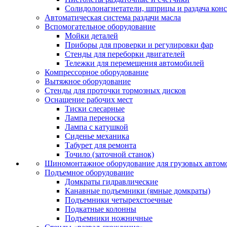
Солидолонагнетатели, шприцы и раздача кон
Автоматическая система раздачи масла
Вспомогательное оборудование
Мойки деталей
Приборы для проверки и регулировки фар
Стенды для переборки двигателей
Тележки для перемещения автомобилей
Компрессорное оборудование
Вытяжное оборудование
Стенды для проточки тормозных дисков
Оснащение рабочих мест
Тиски слесарные
Лампа переноска
Лампа с катушкой
Сиденье механика
Табурет для ремонта
Точило (заточной станок)
Шиномонтажное оборудование для грузовых автом
Подъемное оборудование
Домкраты гидравлические
Канавные подъемники (ямные домкраты)
Подъемники четырехстоечные
Подкатные колонны
Подъемники ножничные