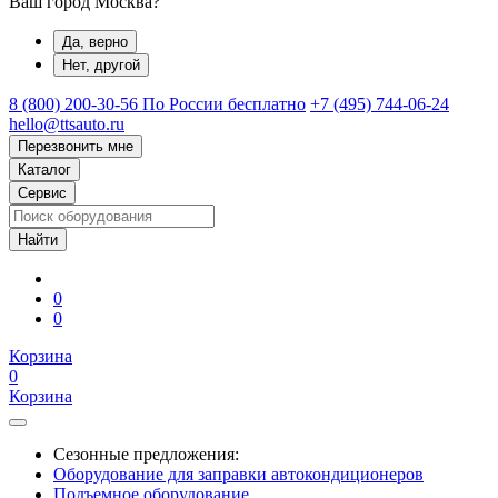
Ваш город Москва?
Да, верно
Нет, другой
8 (800) 200-30-56
По России бесплатно
+7 (495) 744-06-24
hello@ttsauto.ru
Перезвонить мне
Каталог
Сервис
0
0
Корзина
0
Корзина
Сезонные предложения:
Оборудование для заправки автокондиционеров
Подъемное оборудование