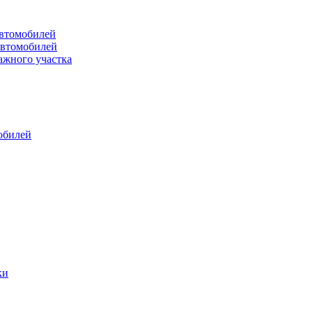
втомобилей
автомобилей
ажного участка
обилей
ки