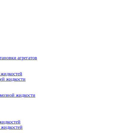
тановки агрегатов
 жидкостей
щей жидкости
рмозной жидкости
 жидкостей
 жидкостей