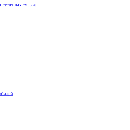
систентных смазок
обилей