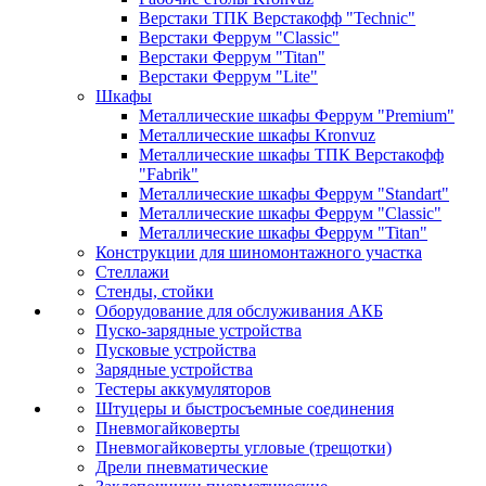
Верстаки ТПК Верстакофф "Technic"
Верстаки Феррум "Classic"
Верстаки Феррум "Titan"
Верстаки Феррум "Lite"
Шкафы
Металлические шкафы Феррум "Premium"
Металлические шкафы Kronvuz
Металлические шкафы ТПК Верстакофф
"Fabrik"
Металлические шкафы Феррум "Standart"
Металлические шкафы Феррум "Classic"
Металлические шкафы Феррум "Titan"
Конструкции для шиномонтажного участка
Стеллажи
Стенды, стойки
Оборудование для обслуживания АКБ
Пуско-зарядные устройства
Пусковые устройства
Зарядные устройства
Тестеры аккумуляторов
Штуцеры и быстросъемные соединения
Пневмогайковерты
Пневмогайковерты угловые (трещотки)
Дрели пневматические