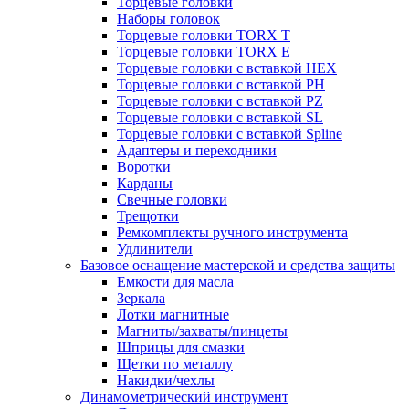
Торцевые головки
Наборы головок
Торцевые головки TORX T
Торцевые головки TORX Е
Торцевые головки с вставкой HEX
Торцевые головки с вставкой PH
Торцевые головки с вставкой PZ
Торцевые головки с вставкой SL
Торцевые головки с вставкой Spline
Адаптеры и переходники
Воротки
Карданы
Свечные головки
Трещотки
Ремкомплекты ручного инструмента
Удлинители
Базовое оснащение мастерской и средства защиты
Емкости для масла
Зеркала
Лотки магнитные
Магниты/захваты/пинцеты
Шприцы для смазки
Щетки по металлу
Накидки/чехлы
Динамометрический инструмент