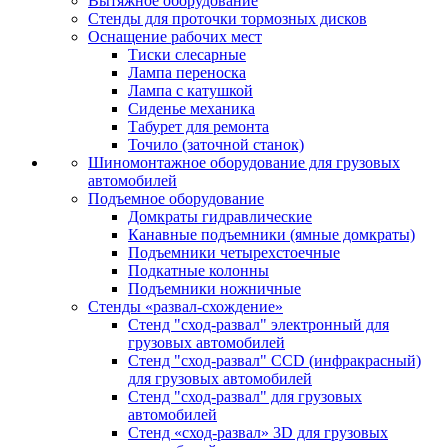
Вытяжное оборудование
Стенды для проточки тормозных дисков
Оснащение рабочих мест
Тиски слесарные
Лампа переноска
Лампа с катушкой
Сиденье механика
Табурет для ремонта
Точило (заточной станок)
Шиномонтажное оборудование для грузовых
автомобилей
Подъемное оборудование
Домкраты гидравлические
Канавные подъемники (ямные домкраты)
Подъемники четырехстоечные
Подкатные колонны
Подъемники ножничные
Стенды «развал-схождение»
Стенд "сход-развал" электронный для
грузовых автомобилей
Стенд "сход-развал" CCD (инфракрасный)
для грузовых автомобилей
Стенд "сход-развал" для грузовых
автомобилей
Стенд «сход-развал» 3D для грузовых