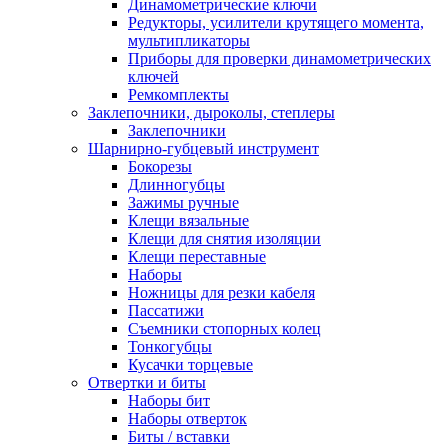
Динамометрические ключи
Редукторы, усилители крутящего момента,
мультипликаторы
Приборы для проверки динамометрических
ключей
Ремкомплекты
Заклепочники, дыроколы, степлеры
Заклепочники
Шарнирно-губцевый инструмент
Бокорезы
Длинногубцы
Зажимы ручные
Клещи вязальные
Клещи для снятия изоляции
Клещи переставные
Наборы
Ножницы для резки кабеля
Пассатижи
Съемники стопорных колец
Тонкогубцы
Кусачки торцевые
Отвертки и биты
Наборы бит
Наборы отверток
Биты / вставки