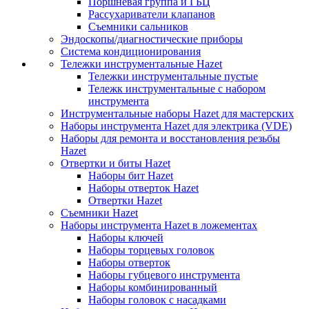
Поршневая группа и ГБЦ
Рассухариватели клапанов
Съемники сальников
Эндоскопы/диагностические приборы
Система кондиционирования
Тележки инструментальные Hazet
Тележки инструментальные пустые
Тележк инструментальные с набором
инструмента
Инструментальные наборы Hazet для мастерских
Наборы инструмента Hazet для электрика (VDE)
Наборы для ремонта и восстановления резьбы
Hazet
Отвертки и биты Hazet
Наборы бит Hazet
Наборы отверток Hazet
Отвертки Hazet
Съемники Hazet
Наборы инструмента Hazet в ложементах
Наборы ключей
Наборы торцевых головок
Наборы отверток
Наборы губцевого инструмента
Наборы комбинированный
Наборы головок с насадками