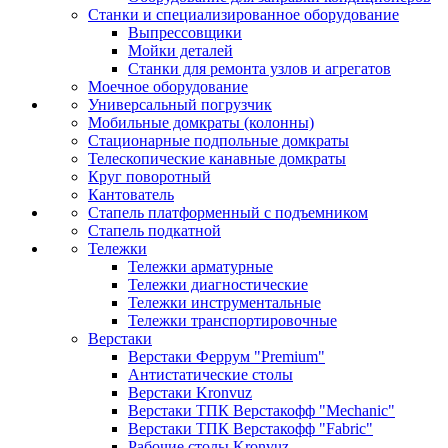
Станки и специализированное оборудование
Выпрессовщики
Мойки деталей
Станки для ремонта узлов и агрегатов
Моечное оборудование
Универсальный погрузчик
Мобильные домкраты (колонны)
Стационарные подпольные домкраты
Телескопические канавные домкраты
Круг поворотный
Кантователь
Стапель платформенный с подъемником
Стапель подкатной
Тележки
Тележки арматурные
Тележки диагностические
Тележки инструментальные
Тележки транспортировочные
Верстаки
Верстаки Феррум "Premium"
Антистатические столы
Верстаки Kronvuz
Верстаки ТПК Верстакофф "Mechanic"
Верстаки ТПК Верстакофф "Fabric"
Рабочие столы Kronvuz