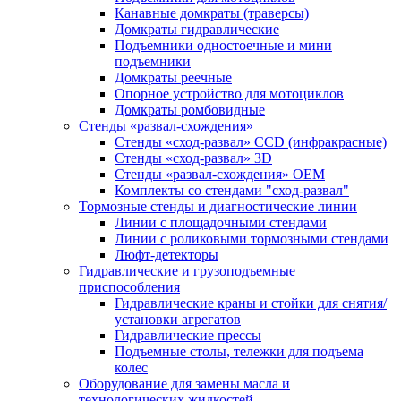
Канавные домкраты (траверсы)
Домкраты гидравлические
Подъемники одностоечные и мини
подъемники
Домкраты реечные
Опорное устройство для мотоциклов
Домкраты ромбовидные
Стенды «развал-схождения»
Стенды «сход-развал» CCD (инфракрасные)
Стенды «сход-развал» 3D
Стенды «развал-схождения» ОЕМ
Комплекты со стендами "сход-развал"
Тормозные стенды и диагностические линии
Линии с площадочными стендами
Линии с роликовыми тормозными стендами
Люфт-детекторы
Гидравлические и грузоподъемные
приспособления
Гидравлические краны и стойки для снятия/
установки агрегатов
Гидравлические прессы
Подъемные столы, тележки для подъема
колес
Оборудование для замены масла и
технологических жидкостей