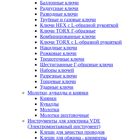
Баллонные ключи
Радиусные ключи
Разводные ключи
Трубные и газовые ключи
Ключи HEX с L-образной рукояткой
Ключи TORX Г-образные
Комбинированные ключи
Ключи TORX с L-образной рукояткой
Накидные ключи
Рожковые ключи
Трещоточные ключи
Шестигранные Г-образные ключи
Наборы ключей
Разрезные ключи
Торцевые ключи
Ударные ключи
Молотки, кувалды и киянки
Киянки
Кувалды
Молотки
Молотки рихтовочные
Инструменты для электрика VDE
(Электромонтажный инструмент)
Клещи для зачистки проводов
Клещи для обжима - кримперы