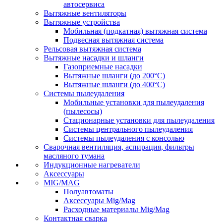
автосервиса
Вытяжные вентиляторы
Вытяжные устройства
Мобильная (подкатная) вытяжная система
Подвесная вытяжная система
Рельсовая вытяжная система
Вытяжные насадки и шланги
Газоприемные насадки
Вытяжные шланги (до 200°C)
Вытяжные шланги (до 400°C)
Системы пылеудаления
Мобильные установки для пылеудаления
(пылесосы)
Стационарные установки для пылеудаления
Системы центрального пылеудаления
Системы пылеудаления с консолью
Сварочная вентиляция, аспирация, фильтры
масляного тумана
Индукционные нагреватели
Аксессуары
MIG/MAG
Полуавтоматы
Аксессуары Mig/Mag
Расходные материалы Mig/Mag
Контактная сварка