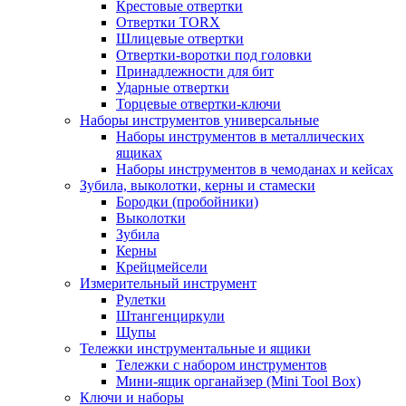
Крестовые отвертки
Отвертки TORX
Шлицевые отвертки
Отвертки-воротки под головки
Принадлежности для бит
Ударные отвертки
Торцевые отвертки-ключи
Наборы инструментов универсальные
Наборы инструментов в металлических
ящиках
Наборы инструментов в чемоданах и кейсах
Зубила, выколотки, керны и стамески
Бородки (пробойники)
Выколотки
Зубила
Керны
Крейцмейсели
Измерительный инструмент
Рулетки
Штангенциркули
Щупы
Тележки инструментальные и ящики
Тележки с набором инструментов
Мини-ящик органайзер (Mini Tool Box)
Ключи и наборы