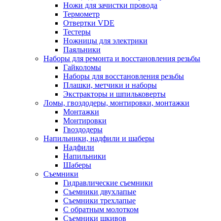
Ножи для зачистки провода
Термометр
Отвертки VDE
Тестеры
Ножницы для электрики
Паяльники
Наборы для ремонта и восстановления резьбы
Гайколомы
Наборы для восстановления резьбы
Плашки, метчики и наборы
Экстракторы и шпильковерты
Ломы, гвоздодеры, монтировки, монтажки
Монтажки
Монтировки
Гвоздодеры
Напильники, надфили и шаберы
Надфили
Напильники
Шаберы
Съемники
Гидравлические съемники
Съемники двухлапые
Съемники трехлапые
С обратным молотком
Съемники шкивов