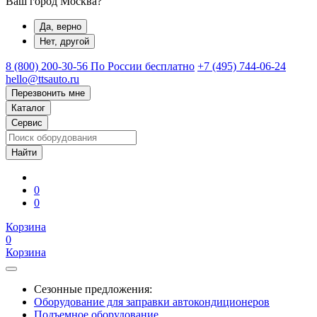
Ваш город Москва?
Да, верно
Нет, другой
8 (800) 200-30-56
По России бесплатно
+7 (495) 744-06-24
hello@ttsauto.ru
Перезвонить мне
Каталог
Сервис
0
0
Корзина
0
Корзина
Сезонные предложения:
Оборудование для заправки автокондиционеров
Подъемное оборудование