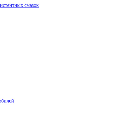
систентных смазок
обилей