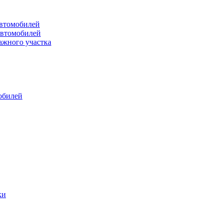
втомобилей
автомобилей
ажного участка
обилей
ки