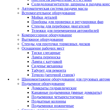
Солидолонагнетатели, шприцы и раздача кон
Автоматическая система раздачи масла
Вспомогательное оборудование
Мойки деталей
Приборы для проверки и регулировки фар
Стенды для переборки двигателей
Тележки для перемещения автомобилей
Компрессорное оборудование
Вытяжное оборудование
Стенды для проточки тормозных дисков
Оснащение рабочих мест
Тиски слесарные
Лампа переноска
Лампа с катушкой
Сиденье механика
Табурет для ремонта
Точило (заточной станок)
Шиномонтажное оборудование для грузовых автом
Подъемное оборудование
Домкраты гидравлические
Канавные подъемники (ямные домкраты)
Подъемники четырехстоечные
Подкатные колонны
Подъемники ножничные