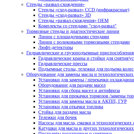
Стенды «развал-схождения»
Стенды «сход-развал» CCD (инфракрасные)
Стенды «сход-развал» 3D
Стенды «развал-схождения» ОЕМ
Комплекты со стендами "сход-развал"
Тормозные стенды и диагностические линии
Линии с площадочными стендами
Линии с роликовыми тормозными стендами
Люфт-детекторы
Гидравлические и грузоподъемные приспособления
Гидравлические краны и стойки для снятия/ус
Гидравлические прессы
Подъемные столы, тележки для подъема колес
Оборудование для замены масла и технологических
Установки для замены / перекачки охлаждаю
Оборудование для раздачи масел
Установки для сбора масел и антифриза
Установки для прокачки тормозов /замены то
Установки для замены масла в АКПП, ГУР
Установки для откачки топлива
Стойка для раздачи масла
Тележки для бочек
Насосы для масла, смазки и технологических
Катушки для масла и других технологических
Пистолеты раздаточные и счетчики