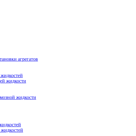
тановки агрегатов
 жидкостей
щей жидкости
рмозной жидкости
 жидкостей
 жидкостей