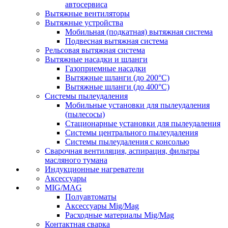
автосервиса
Вытяжные вентиляторы
Вытяжные устройства
Мобильная (подкатная) вытяжная система
Подвесная вытяжная система
Рельсовая вытяжная система
Вытяжные насадки и шланги
Газоприемные насадки
Вытяжные шланги (до 200°C)
Вытяжные шланги (до 400°C)
Системы пылеудаления
Мобильные установки для пылеудаления
(пылесосы)
Стационарные установки для пылеудаления
Системы центрального пылеудаления
Системы пылеудаления с консолью
Сварочная вентиляция, аспирация, фильтры
масляного тумана
Индукционные нагреватели
Аксессуары
MIG/MAG
Полуавтоматы
Аксессуары Mig/Mag
Расходные материалы Mig/Mag
Контактная сварка