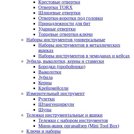
Крестовые отвертки
Отвертки TORX
Шлицевые отвертки
Отвертки-воротки под головки
Принадлежности для бит
Ударные отвертки
Торцевые отвертки-ключи
Наборы инструментов универсальные
Наборы инструментов в металлических
ящиках
Наборы инструментов в чемоданах и кейсах
Зубила, выколотки, керны и стамески
Бородки (пробойники)
Выколотки
Зубила
Керны
Крейцмейсели
Измерительный инструмент
Рулетки
Штангенциркули
Щупы
Тележки инструментальные и ящики
Тележки с набором инструментов
Мини-ящик органайзер (Mini Tool Box)
Ключи и наборы