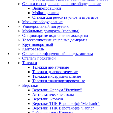
Станки и специализированное оборудование
Выпрессовщики
Мойки деталей
Станки для ремонта узлов и агрегатов
Моечное оборудование
Универсальный погрузчик
Мобильные домкраты (колонны)
Стационарные подпольные домкраты
Телескопические канавные домкраты
Круг поворотный
Кантователь
Стапель платформенный с подъемником
Стапель подкатной
Тележки
Тележки арматурные
Тележки диагностические
Тележки инструментальные
Тележки транспортировочные
Верстаки
Верстаки Феррум "Premium"
Антистатические столы
Верстаки Kronvuz
Верстаки ТПК Верстакофф "Mechanic"
Верстаки ТПК Верстакофф "Fabric"
Рабочие столы Kronvuz