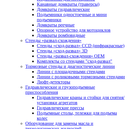
Канавные домкраты (траверсы)
Домкраты гидравлические
Подъемники одностоечные и мини
подъемники
Домкраты реечные
Опорное устройство для мотоциклов
Домкраты ромбовидные
Стенды «развал-схождения»
Стенды «сход-развал» CCD (инфракрасные)
Стенды «сход-развал» 3D
Стенды «развал-схождения» ОЕМ
Комплекты со стендами "сход-развал"
Тормозные стенды и диагностические линии
Линии с площадочными стендами
Линии с роликовыми тормозными стендами
Люфт-детекторы
Гидравлические и грузоподъемные
приспособления
Гидравлические краны и стойки для снятия/
установки агрегатов
Гидравлические прессы
Подъемные столы, тележки для подъема
колес
Оборудование для замены масла и
технологических жидкостей