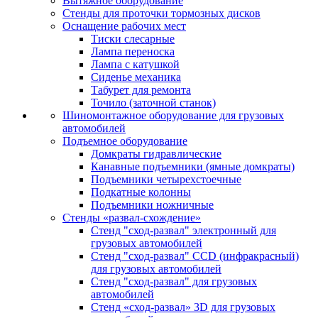
Вытяжное оборудование
Стенды для проточки тормозных дисков
Оснащение рабочих мест
Тиски слесарные
Лампа переноска
Лампа с катушкой
Сиденье механика
Табурет для ремонта
Точило (заточной станок)
Шиномонтажное оборудование для грузовых
автомобилей
Подъемное оборудование
Домкраты гидравлические
Канавные подъемники (ямные домкраты)
Подъемники четырехстоечные
Подкатные колонны
Подъемники ножничные
Стенды «развал-схождение»
Стенд "сход-развал" электронный для
грузовых автомобилей
Стенд "сход-развал" CCD (инфракрасный)
для грузовых автомобилей
Стенд "сход-развал" для грузовых
автомобилей
Стенд «сход-развал» 3D для грузовых