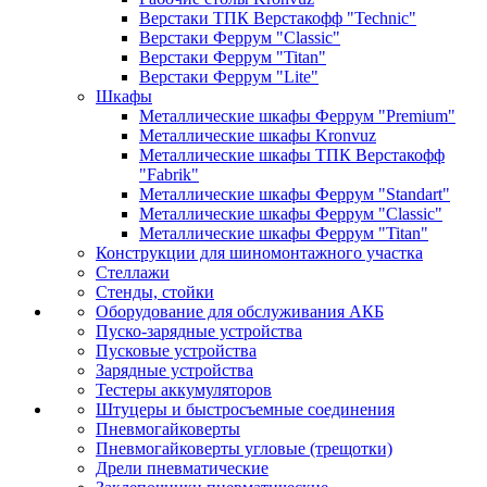
Верстаки ТПК Верстакофф "Technic"
Верстаки Феррум "Classic"
Верстаки Феррум "Titan"
Верстаки Феррум "Lite"
Шкафы
Металлические шкафы Феррум "Premium"
Металлические шкафы Kronvuz
Металлические шкафы ТПК Верстакофф
"Fabrik"
Металлические шкафы Феррум "Standart"
Металлические шкафы Феррум "Classic"
Металлические шкафы Феррум "Titan"
Конструкции для шиномонтажного участка
Стеллажи
Стенды, стойки
Оборудование для обслуживания АКБ
Пуско-зарядные устройства
Пусковые устройства
Зарядные устройства
Тестеры аккумуляторов
Штуцеры и быстросъемные соединения
Пневмогайковерты
Пневмогайковерты угловые (трещотки)
Дрели пневматические