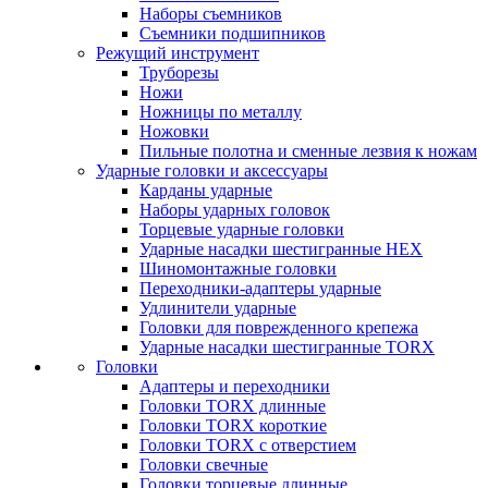
Наборы съемников
Съемники подшипников
Режущий инструмент
Труборезы
Ножи
Ножницы по металлу
Ножовки
Пильные полотна и сменные лезвия к ножам
Ударные головки и аксессуары
Карданы ударные
Наборы ударных головок
Торцевые ударные головки
Ударные насадки шестигранные HEX
Шиномонтажные головки
Переходники-адаптеры ударные
Удлинители ударные
Головки для поврежденного крепежа
Ударные насадки шестигранные TORX
Головки
Адаптеры и переходники
Головки TORX длинные
Головки TORX короткие
Головки TORX с отверстием
Головки свечные
Головки торцевые длинные