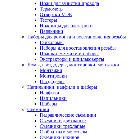
Ножи для зачистки провода
Термометр
Отвертки VDE
Тестеры
Ножницы для электрики
Паяльники
Наборы для ремонта и восстановления резьбы
Гайколомы
Наборы для восстановления резьбы
Плашки, метчики и наборы
Экстракторы и шпильковерты
Ломы, гвоздодеры, монтировки, монтажки
Монтажки
Монтировки
Гвоздодеры
Напильники, надфили и шаберы
Надфили
Напильники
Шаберы
Съемники
Гидравлические съемники
Съемники двухлапые
Съемники трехлапые
С обратным молотком
Съемники шкивов