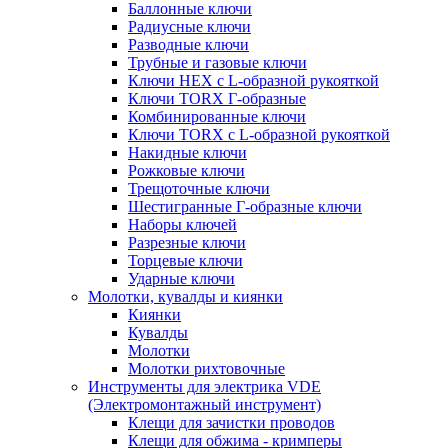
Баллонные ключи
Радиусные ключи
Разводные ключи
Трубные и газовые ключи
Ключи HEX с L-образной рукояткой
Ключи TORX Г-образные
Комбинированные ключи
Ключи TORX с L-образной рукояткой
Накидные ключи
Рожковые ключи
Трещоточные ключи
Шестигранные Г-образные ключи
Наборы ключей
Разрезные ключи
Торцевые ключи
Ударные ключи
Молотки, кувалды и киянки
Киянки
Кувалды
Молотки
Молотки рихтовочные
Инструменты для электрика VDE
(Электромонтажный инструмент)
Клещи для зачистки проводов
Клещи для обжима - кримперы