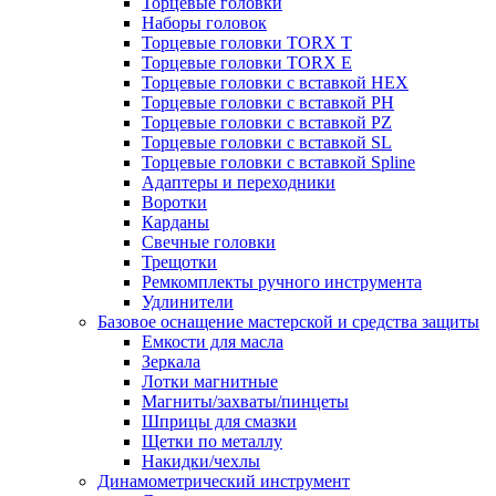
Торцевые головки
Наборы головок
Торцевые головки TORX T
Торцевые головки TORX Е
Торцевые головки с вставкой HEX
Торцевые головки с вставкой PH
Торцевые головки с вставкой PZ
Торцевые головки с вставкой SL
Торцевые головки с вставкой Spline
Адаптеры и переходники
Воротки
Карданы
Свечные головки
Трещотки
Ремкомплекты ручного инструмента
Удлинители
Базовое оснащение мастерской и средства защиты
Емкости для масла
Зеркала
Лотки магнитные
Магниты/захваты/пинцеты
Шприцы для смазки
Щетки по металлу
Накидки/чехлы
Динамометрический инструмент