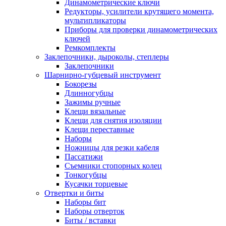
Динамометрические ключи
Редукторы, усилители крутящего момента,
мультипликаторы
Приборы для проверки динамометрических
ключей
Ремкомплекты
Заклепочники, дыроколы, степлеры
Заклепочники
Шарнирно-губцевый инструмент
Бокорезы
Длинногубцы
Зажимы ручные
Клещи вязальные
Клещи для снятия изоляции
Клещи переставные
Наборы
Ножницы для резки кабеля
Пассатижи
Съемники стопорных колец
Тонкогубцы
Кусачки торцевые
Отвертки и биты
Наборы бит
Наборы отверток
Биты / вставки