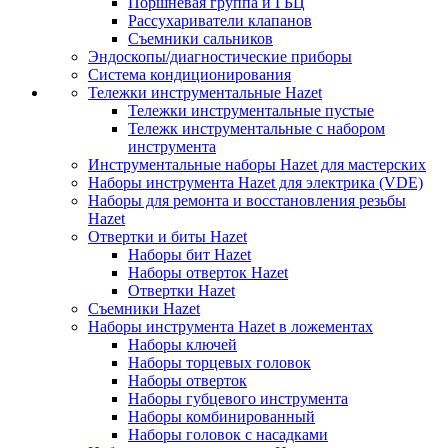
Поршневая группа и ГБЦ
Рассухариватели клапанов
Съемники сальников
Эндоскопы/диагностические приборы
Система кондиционирования
Тележки инструментальные Hazet
Тележки инструментальные пустые
Тележк инструментальные с набором
инструмента
Инструментальные наборы Hazet для мастерских
Наборы инструмента Hazet для электрика (VDE)
Наборы для ремонта и восстановления резьбы
Hazet
Отвертки и биты Hazet
Наборы бит Hazet
Наборы отверток Hazet
Отвертки Hazet
Съемники Hazet
Наборы инструмента Hazet в ложементах
Наборы ключей
Наборы торцевых головок
Наборы отверток
Наборы губцевого инструмента
Наборы комбинированный
Наборы головок с насадками