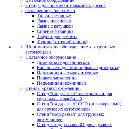
Вытяжное оборудование
Стенды для проточки тормозных дисков
Оснащение рабочих мест
Тиски слесарные
Лампа переноска
Лампа с катушкой
Сиденье механика
Табурет для ремонта
Точило (заточной станок)
Шиномонтажное оборудование для грузовых
автомобилей
Подъемное оборудование
Домкраты гидравлические
Канавные подъемники (ямные домкраты)
Подъемники четырехстоечные
Подкатные колонны
Подъемники ножничные
Стенды «развал-схождение»
Стенд "сход-развал" электронный для
грузовых автомобилей
Стенд "сход-развал" CCD (инфракрасный)
для грузовых автомобилей
Стенд "сход-развал" для грузовых
автомобилей
Стенд «сход-развал» 3D для грузовых