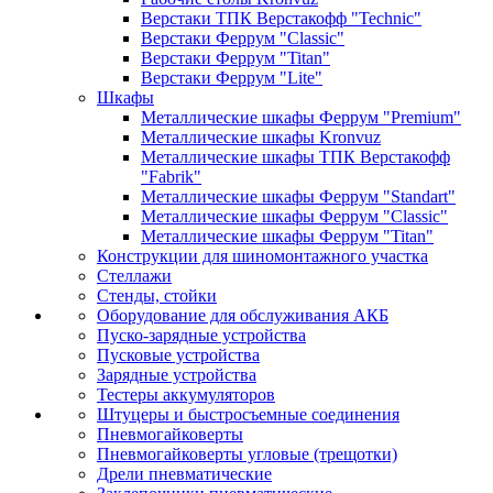
Верстаки ТПК Верстакофф "Technic"
Верстаки Феррум "Classic"
Верстаки Феррум "Titan"
Верстаки Феррум "Lite"
Шкафы
Металлические шкафы Феррум "Premium"
Металлические шкафы Kronvuz
Металлические шкафы ТПК Верстакофф
"Fabrik"
Металлические шкафы Феррум "Standart"
Металлические шкафы Феррум "Classic"
Металлические шкафы Феррум "Titan"
Конструкции для шиномонтажного участка
Стеллажи
Стенды, стойки
Оборудование для обслуживания АКБ
Пуско-зарядные устройства
Пусковые устройства
Зарядные устройства
Тестеры аккумуляторов
Штуцеры и быстросъемные соединения
Пневмогайковерты
Пневмогайковерты угловые (трещотки)
Дрели пневматические