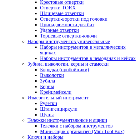
Крестовые отвертки
Отвертки TORX
Шлицевые отвертки
Отвертки-воротки под головки
Принадлежности для бит
Ударные отвертки
Торцевые отвертки-ключи
Наборы инструментов универсальные
Наборы инструментов в металлических
ящиках
Наборы инструментов в чемоданах и кейсах
Зубила, выколотки, керны и стамески
Бородки (пробойники)
Выколотки
Зубила
Керны
Крейцмейсели
Измерительный инструмент
Рулетки
Штангенциркули
Щупы
Тележки инструментальные и ящики
Тележки с набором инструментов
Мини-ящик органайзер (Mini Tool Box)
Ключи и наборы