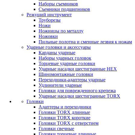
Наборы съемников
Съемники подшипников
Режущий инструмент
Труборезы
Ножи
Ножницы по металлу
Ножовки
Пильные полотна и сменные лезвия к ножам
Ударные головки и аксессуары
Карданы ударные
Наборы ударных головок
Торцевые ударные головки
Ударные насадки шестигранные HEX
Шиномонтажные головки
Переходники-адаптеры ударные
Удлинители ударные
Головки для поврежденного крепежа
Ударные насадки шестигранные TORX
Головки
Адаптеры и переходники
Головки TORX длинные
Головки TORX короткие
Головки TORX с отверстием
Головки свечные
Головки торцевые длинные