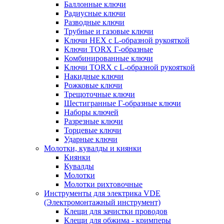
Баллонные ключи
Радиусные ключи
Разводные ключи
Трубные и газовые ключи
Ключи HEX с L-образной рукояткой
Ключи TORX Г-образные
Комбинированные ключи
Ключи TORX с L-образной рукояткой
Накидные ключи
Рожковые ключи
Трещоточные ключи
Шестигранные Г-образные ключи
Наборы ключей
Разрезные ключи
Торцевые ключи
Ударные ключи
Молотки, кувалды и киянки
Киянки
Кувалды
Молотки
Молотки рихтовочные
Инструменты для электрика VDE
(Электромонтажный инструмент)
Клещи для зачистки проводов
Клещи для обжима - кримперы