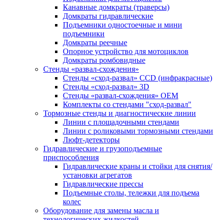
Канавные домкраты (траверсы)
Домкраты гидравлические
Подъемники одностоечные и мини
подъемники
Домкраты реечные
Опорное устройство для мотоциклов
Домкраты ромбовидные
Стенды «развал-схождения»
Стенды «сход-развал» CCD (инфракрасные)
Стенды «сход-развал» 3D
Стенды «развал-схождения» ОЕМ
Комплекты со стендами "сход-развал"
Тормозные стенды и диагностические линии
Линии с площадочными стендами
Линии с роликовыми тормозными стендами
Люфт-детекторы
Гидравлические и грузоподъемные
приспособления
Гидравлические краны и стойки для снятия/
установки агрегатов
Гидравлические прессы
Подъемные столы, тележки для подъема
колес
Оборудование для замены масла и
технологических жидкостей