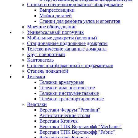
Станки и специализированное оборудование
Выпрессовщики
Мойки деталей
Станки для ремонта узлов и агрегатов
Моечное оборудование
Универсальный погрузчик
Мобильные домкраты (колонны)
Стационарные подпольные домкраты
Телескопические канавные домкраты
Круг поворотный
Кантователь
Стапель платформенный с подъемником
Стапель подкатной
Тележки
Тележки арматурные
Тележки диагностические
Тележки инструментальные
Тележки транспортировочные
Верстаки
Верстаки Феррум "Premium"
Антистатические столы
Верстаки Kronvuz
Верстаки ТПК Верстакофф "Mechanic"
Верстаки ТПК Верстакофф "Fabric"
Рабочие столы Kronvuz