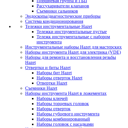
Поршневая группа и ГБЦ
Рассухариватели клапанов
Съемники сальников
Эндоскопы/диагностические приборы
Система кондиционирования
Тележки инструментальные Hazet
Тележки инструментальные пустые
Тележк инструментальные с набором
инструмента
Инструментальные наборы Hazet для мастерских
Наборы инструмента Hazet для электрика (VDE)
Наборы для ремонта и восстановления резьбы
Hazet
Отвертки и биты Hazet
Наборы бит Hazet
Наборы отверток Hazet
Отвертки Hazet
Съемники Hazet
Наборы инструмента Hazet в ложементах
Наборы ключей
Наборы торцевых головок
Наборы отверток
Наборы губцевого инструмента
Наборы комбинированный
Наборы головок с насадками