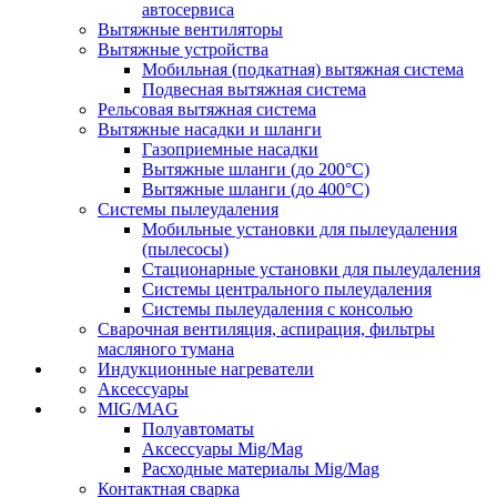
автосервиса
Вытяжные вентиляторы
Вытяжные устройства
Мобильная (подкатная) вытяжная система
Подвесная вытяжная система
Рельсовая вытяжная система
Вытяжные насадки и шланги
Газоприемные насадки
Вытяжные шланги (до 200°C)
Вытяжные шланги (до 400°C)
Системы пылеудаления
Мобильные установки для пылеудаления
(пылесосы)
Стационарные установки для пылеудаления
Системы центрального пылеудаления
Системы пылеудаления с консолью
Сварочная вентиляция, аспирация, фильтры
масляного тумана
Индукционные нагреватели
Аксессуары
MIG/MAG
Полуавтоматы
Аксессуары Mig/Mag
Расходные материалы Mig/Mag
Контактная сварка