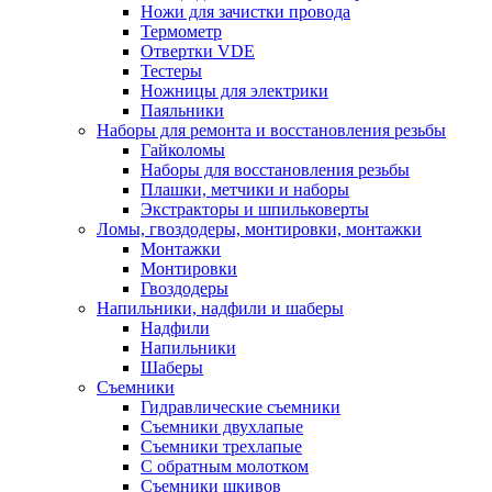
Ножи для зачистки провода
Термометр
Отвертки VDE
Тестеры
Ножницы для электрики
Паяльники
Наборы для ремонта и восстановления резьбы
Гайколомы
Наборы для восстановления резьбы
Плашки, метчики и наборы
Экстракторы и шпильковерты
Ломы, гвоздодеры, монтировки, монтажки
Монтажки
Монтировки
Гвоздодеры
Напильники, надфили и шаберы
Надфили
Напильники
Шаберы
Съемники
Гидравлические съемники
Съемники двухлапые
Съемники трехлапые
С обратным молотком
Съемники шкивов