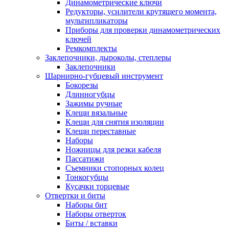
Динамометрические ключи
Редукторы, усилители крутящего момента,
мультипликаторы
Приборы для проверки динамометрических
ключей
Ремкомплекты
Заклепочники, дыроколы, степлеры
Заклепочники
Шарнирно-губцевый инструмент
Бокорезы
Длинногубцы
Зажимы ручные
Клещи вязальные
Клещи для снятия изоляции
Клещи переставные
Наборы
Ножницы для резки кабеля
Пассатижи
Съемники стопорных колец
Тонкогубцы
Кусачки торцевые
Отвертки и биты
Наборы бит
Наборы отверток
Биты / вставки