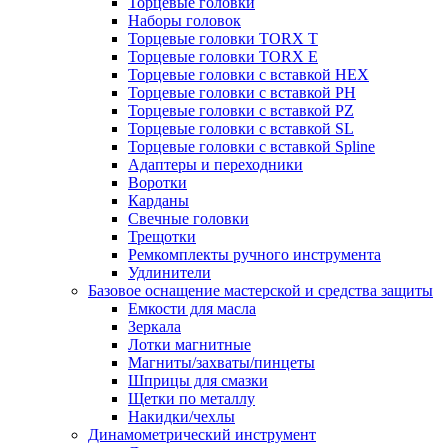
Торцевые головки
Наборы головок
Торцевые головки TORX T
Торцевые головки TORX Е
Торцевые головки с вставкой HEX
Торцевые головки с вставкой PH
Торцевые головки с вставкой PZ
Торцевые головки с вставкой SL
Торцевые головки с вставкой Spline
Адаптеры и переходники
Воротки
Карданы
Свечные головки
Трещотки
Ремкомплекты ручного инструмента
Удлинители
Базовое оснащение мастерской и средства защиты
Емкости для масла
Зеркала
Лотки магнитные
Магниты/захваты/пинцеты
Шприцы для смазки
Щетки по металлу
Накидки/чехлы
Динамометрический инструмент