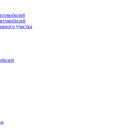
втомобилей
автомобилей
ажного участка
обилей
ки