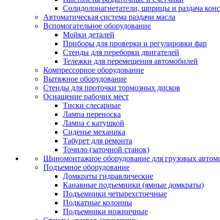
Солидолонагнетатели, шприцы и раздача кон
Автоматическая система раздачи масла
Вспомогательное оборудование
Мойки деталей
Приборы для проверки и регулировки фар
Стенды для переборки двигателей
Тележки для перемещения автомобилей
Компрессорное оборудование
Вытяжное оборудование
Стенды для проточки тормозных дисков
Оснащение рабочих мест
Тиски слесарные
Лампа переноска
Лампа с катушкой
Сиденье механика
Табурет для ремонта
Точило (заточной станок)
Шиномонтажное оборудование для грузовых автом
Подъемное оборудование
Домкраты гидравлические
Канавные подъемники (ямные домкраты)
Подъемники четырехстоечные
Подкатные колонны
Подъемники ножничные