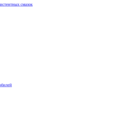
систентных смазок
обилей