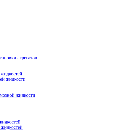
тановки агрегатов
 жидкостей
щей жидкости
рмозной жидкости
 жидкостей
 жидкостей