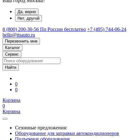
Ваш город Москва?
Да, верно
Нет, другой
8 (800) 200-30-56
По России бесплатно
+7 (495) 744-06-24
hello@ttsauto.ru
Перезвонить мне
Каталог
Сервис
0
0
Корзина
0
Корзина
Сезонные предложения:
Оборудование для заправки автокондиционеров
Подъемное оборудование