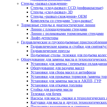
Стенды «развал-схождения»
Стенды «сход-развал» CCD (инфракрасные)
Стенды «сход-развал» 3D
Стенды «развал-схождения» ОЕМ
Комплекты со стендами "сход-развал"
Тормозные стенды и диагностические линии
Линии с площадочными стендами
Линии с роликовыми тормозными стендами
Люфт-детекторы
Гидравлические и грузоподъемные приспособления
Гидравлические краны и стойки для снятия/ус
Гидравлические прессы
Подъемные столы, тележки для подъема колес
Оборудование для замены масла и технологических
Установки для замены / перекачки охлаждаю
Оборудование для раздачи масел
Установки для сбора масел и антифриза
Установки для прокачки тормозов /замены то
Установки для замены масла в АКПП, ГУР
Установки для откачки топлива
Стойка для раздачи масла
Тележки для бочек
Насосы для масла, смазки и технологических
Катушки для масла и других технологических
Пистолеты раздаточные и счетчики