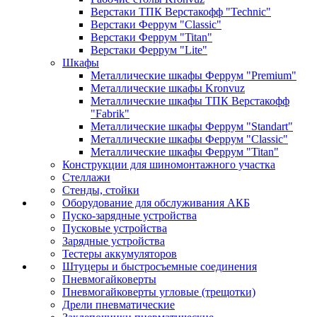
Верстаки ТПК Верстакофф "Technic"
Верстаки Феррум "Classic"
Верстаки Феррум "Titan"
Верстаки Феррум "Lite"
Шкафы
Металлические шкафы Феррум "Premium"
Металлические шкафы Kronvuz
Металлические шкафы ТПК Верстакофф
"Fabrik"
Металлические шкафы Феррум "Standart"
Металлические шкафы Феррум "Classic"
Металлические шкафы Феррум "Titan"
Конструкции для шиномонтажного участка
Стеллажи
Стенды, стойки
Оборудование для обслуживания АКБ
Пуско-зарядные устройства
Пусковые устройства
Зарядные устройства
Тестеры аккумуляторов
Штуцеры и быстросъемные соединения
Пневмогайковерты
Пневмогайковерты угловые (трещотки)
Дрели пневматические