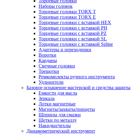
Торцевые головки
Наборы головок
Торцевые головки TORX T
Торцевые головки TORX Е
Торцевые головки с вставкой HEX
Торцевые головки с вставкой PH
Торцевые головки с вставкой PZ
Торцевые головки с вставкой SL
Торцевые головки с вставкой Spline
Адаптеры и переходники
Воротки
Карданы
Свечные головки
Трещотки
Ремкомплекты ручного инструмента
Удлинители
Базовое оснащение мастерской и средства защиты
Емкости для масла
Зеркала
Лотки магнитные
Магниты/захваты/пинцеты
Шприцы для смазки
Щетки по металлу
Накидки/чехлы
Динамометрический инструмент