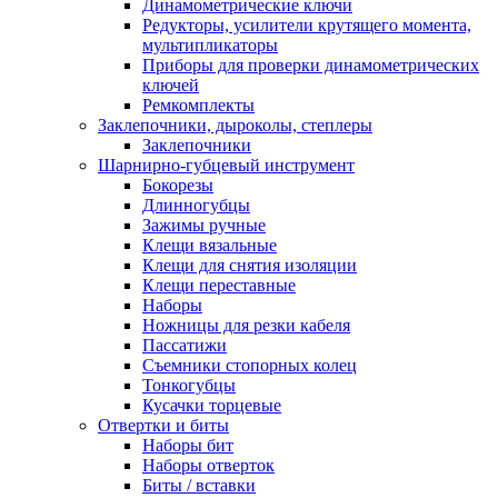
Динамометрические ключи
Редукторы, усилители крутящего момента,
мультипликаторы
Приборы для проверки динамометрических
ключей
Ремкомплекты
Заклепочники, дыроколы, степлеры
Заклепочники
Шарнирно-губцевый инструмент
Бокорезы
Длинногубцы
Зажимы ручные
Клещи вязальные
Клещи для снятия изоляции
Клещи переставные
Наборы
Ножницы для резки кабеля
Пассатижи
Съемники стопорных колец
Тонкогубцы
Кусачки торцевые
Отвертки и биты
Наборы бит
Наборы отверток
Биты / вставки