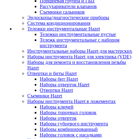
Поршневая группа и ГБЦ
Рассухариватели клапанов
Съемники сальников
Эндоскопы/диагностические приборы
Система кондиционирования
Тележки инструментальные Hazet
Тележки инструментальные пустые
Тележк инструментальные с набором
инструмента
Инструментальные наборы Hazet для мастерских
Наборы инструмента Hazet для электрика (VDE)
Наборы для ремонта и восстановления резьбы
Hazet
Отвертки и биты Hazet
Наборы бит Hazet
Наборы отверток Hazet
Отвертки Hazet
Съемники Hazet
Наборы инструмента Hazet в ложементах
Наборы ключей
Наборы торцевых головок
Наборы отверток
Наборы губцевого инструмента
Наборы комбинированный
Наборы головок с насадками