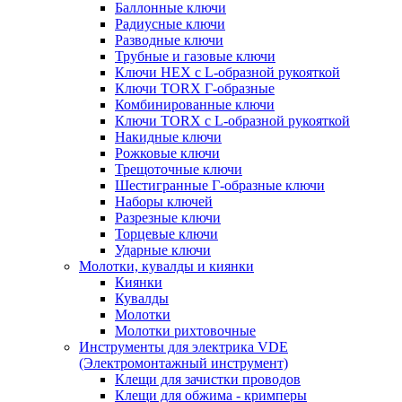
Баллонные ключи
Радиусные ключи
Разводные ключи
Трубные и газовые ключи
Ключи HEX с L-образной рукояткой
Ключи TORX Г-образные
Комбинированные ключи
Ключи TORX с L-образной рукояткой
Накидные ключи
Рожковые ключи
Трещоточные ключи
Шестигранные Г-образные ключи
Наборы ключей
Разрезные ключи
Торцевые ключи
Ударные ключи
Молотки, кувалды и киянки
Киянки
Кувалды
Молотки
Молотки рихтовочные
Инструменты для электрика VDE
(Электромонтажный инструмент)
Клещи для зачистки проводов
Клещи для обжима - кримперы