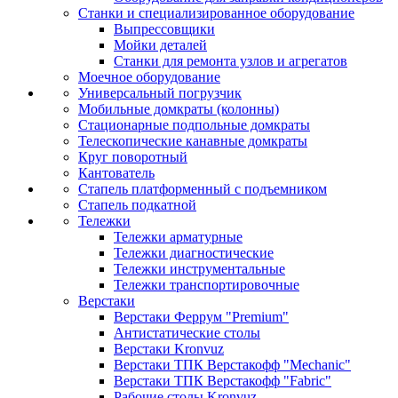
Станки и специализированное оборудование
Выпрессовщики
Мойки деталей
Станки для ремонта узлов и агрегатов
Моечное оборудование
Универсальный погрузчик
Мобильные домкраты (колонны)
Стационарные подпольные домкраты
Телескопические канавные домкраты
Круг поворотный
Кантователь
Стапель платформенный с подъемником
Стапель подкатной
Тележки
Тележки арматурные
Тележки диагностические
Тележки инструментальные
Тележки транспортировочные
Верстаки
Верстаки Феррум "Premium"
Антистатические столы
Верстаки Kronvuz
Верстаки ТПК Верстакофф "Mechanic"
Верстаки ТПК Верстакофф "Fabric"
Рабочие столы Kronvuz