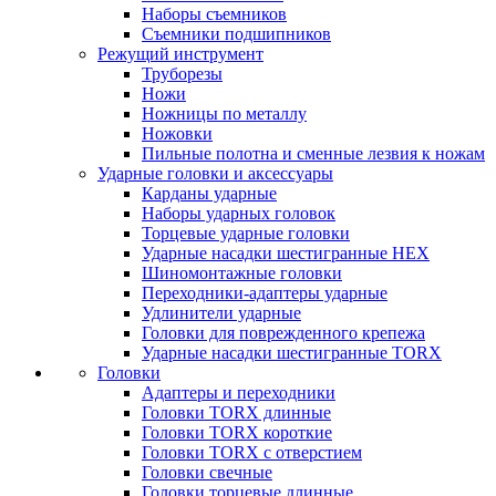
Наборы съемников
Съемники подшипников
Режущий инструмент
Труборезы
Ножи
Ножницы по металлу
Ножовки
Пильные полотна и сменные лезвия к ножам
Ударные головки и аксессуары
Карданы ударные
Наборы ударных головок
Торцевые ударные головки
Ударные насадки шестигранные HEX
Шиномонтажные головки
Переходники-адаптеры ударные
Удлинители ударные
Головки для поврежденного крепежа
Ударные насадки шестигранные TORX
Головки
Адаптеры и переходники
Головки TORX длинные
Головки TORX короткие
Головки TORX с отверстием
Головки свечные
Головки торцевые длинные