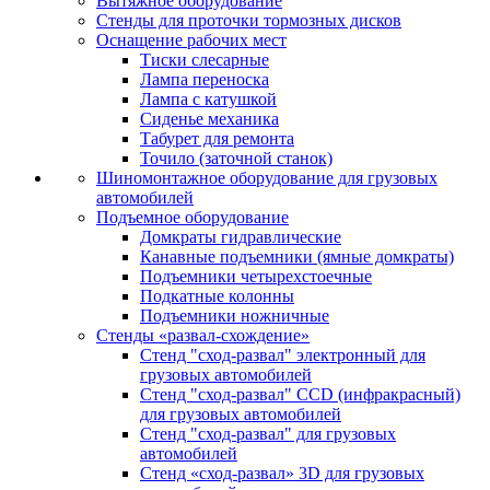
Вытяжное оборудование
Стенды для проточки тормозных дисков
Оснащение рабочих мест
Тиски слесарные
Лампа переноска
Лампа с катушкой
Сиденье механика
Табурет для ремонта
Точило (заточной станок)
Шиномонтажное оборудование для грузовых
автомобилей
Подъемное оборудование
Домкраты гидравлические
Канавные подъемники (ямные домкраты)
Подъемники четырехстоечные
Подкатные колонны
Подъемники ножничные
Стенды «развал-схождение»
Стенд "сход-развал" электронный для
грузовых автомобилей
Стенд "сход-развал" CCD (инфракрасный)
для грузовых автомобилей
Стенд "сход-развал" для грузовых
автомобилей
Стенд «сход-развал» 3D для грузовых