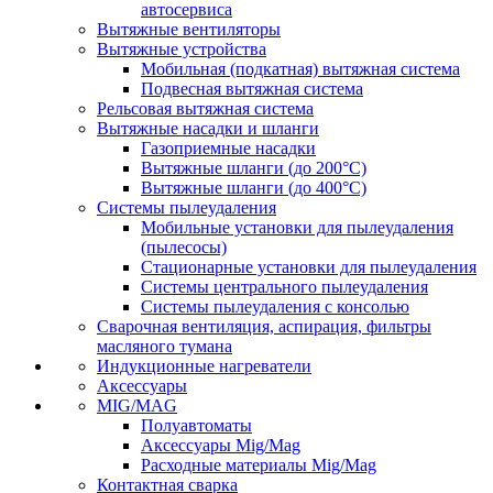
автосервиса
Вытяжные вентиляторы
Вытяжные устройства
Мобильная (подкатная) вытяжная система
Подвесная вытяжная система
Рельсовая вытяжная система
Вытяжные насадки и шланги
Газоприемные насадки
Вытяжные шланги (до 200°C)
Вытяжные шланги (до 400°C)
Системы пылеудаления
Мобильные установки для пылеудаления
(пылесосы)
Стационарные установки для пылеудаления
Системы центрального пылеудаления
Системы пылеудаления с консолью
Сварочная вентиляция, аспирация, фильтры
масляного тумана
Индукционные нагреватели
Аксессуары
MIG/MAG
Полуавтоматы
Аксессуары Mig/Mag
Расходные материалы Mig/Mag
Контактная сварка