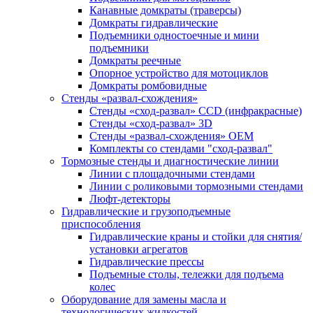
Канавные домкраты (траверсы)
Домкраты гидравлические
Подъемники одностоечные и мини
подъемники
Домкраты реечные
Опорное устройство для мотоциклов
Домкраты ромбовидные
Стенды «развал-схождения»
Стенды «сход-развал» CCD (инфракрасные)
Стенды «сход-развал» 3D
Стенды «развал-схождения» ОЕМ
Комплекты со стендами "сход-развал"
Тормозные стенды и диагностические линии
Линии с площадочными стендами
Линии с роликовыми тормозными стендами
Люфт-детекторы
Гидравлические и грузоподъемные
приспособления
Гидравлические краны и стойки для снятия/
установки агрегатов
Гидравлические прессы
Подъемные столы, тележки для подъема
колес
Оборудование для замены масла и
технологических жидкостей