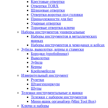
Крестовые отвертки
Отвертки TORX
Шлицевые отвертки
Отвертки-воротки под головки
Принадлежности для бит
Ударные отвертки
Торцевые отвертки-ключи
Наборы инструментов универсальные
Наборы инструментов в металлических
ящиках
Наборы инструментов в чемоданах и кейсах
Зубила, выколотки, керны и стамески
Бородки (пробойники)
Выколотки
Зубила
Керны
Крейцмейсели
Измерительный инструмент
Рулетки
Штангенциркули
Щупы
Тележки инструментальные и ящики
Тележки с набором инструментов
Мини-ящик органайзер (Mini Tool Box)
Ключи и наборы