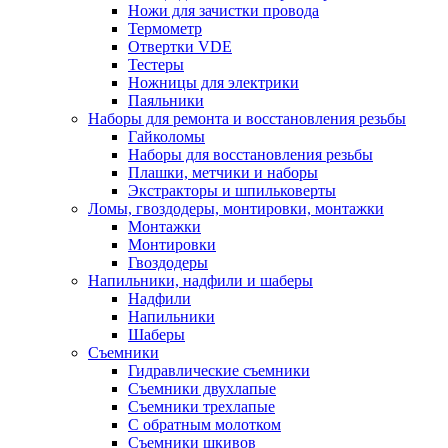
Ножи для зачистки провода
Термометр
Отвертки VDE
Тестеры
Ножницы для электрики
Паяльники
Наборы для ремонта и восстановления резьбы
Гайколомы
Наборы для восстановления резьбы
Плашки, метчики и наборы
Экстракторы и шпильковерты
Ломы, гвоздодеры, монтировки, монтажки
Монтажки
Монтировки
Гвоздодеры
Напильники, надфили и шаберы
Надфили
Напильники
Шаберы
Съемники
Гидравлические съемники
Съемники двухлапые
Съемники трехлапые
С обратным молотком
Съемники шкивов