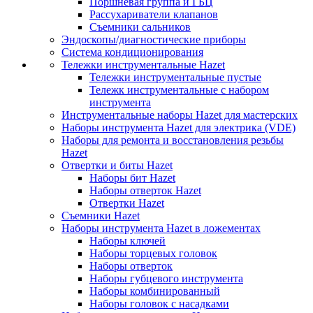
Поршневая группа и ГБЦ
Рассухариватели клапанов
Съемники сальников
Эндоскопы/диагностические приборы
Система кондиционирования
Тележки инструментальные Hazet
Тележки инструментальные пустые
Тележк инструментальные с набором
инструмента
Инструментальные наборы Hazet для мастерских
Наборы инструмента Hazet для электрика (VDE)
Наборы для ремонта и восстановления резьбы
Hazet
Отвертки и биты Hazet
Наборы бит Hazet
Наборы отверток Hazet
Отвертки Hazet
Съемники Hazet
Наборы инструмента Hazet в ложементах
Наборы ключей
Наборы торцевых головок
Наборы отверток
Наборы губцевого инструмента
Наборы комбинированный
Наборы головок с насадками