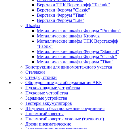
Верстаки ТПК Верстакофф "Technic"
Верстаки Феррум "Classic"
Верстаки Феррум "Titan"
Верстаки Феррум "Lite"
Шкафы
Металлические шкафы Феррум "Premium"
Металлические шкафы Kronvuz
Металлические шкафы ТПК Верстакофф
"Fabrik"
Металлические шкафы Феррум "Standart"
Металлические шкафы Феррум "Classic"
Металлические шкафы Феррум "Titan"
Конструкции для шиномонтажного участка
Стеллажи
Стенды, стойки
Оборудование для обслуживания АКБ
Пуско-зарядные устройства
Пусковые устройства
Зарядные устройства
Тестеры аккумуляторов
Штуцеры и быстросъемные соединения
Пневмогайковерты
Пневмогайковерты угловые (трещотки)
Дрели пневматические