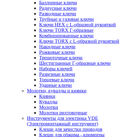
Баллонные ключи
Радиусные ключи
Разводные ключи
Трубные и газовые ключи
Ключи HEX с L-образной рукояткой
Ключи TORX Г-образные
Комбинированные ключи
Ключи TORX с L-образной рукояткой
Накидные ключи
Рожковые ключи
Трещоточные ключи
Шестигранные Г-образные ключи
Наборы ключей
Разрезные ключи
Торцевые ключи
Ударные ключи
Молотки, кувалды и киянки
Киянки
Кувалды
Молотки
Молотки рихтовочные
Инструменты для электрика VDE
(Электромонтажный инструмент)
Клещи для зачистки проводов
Клещи для обжима - кримперы