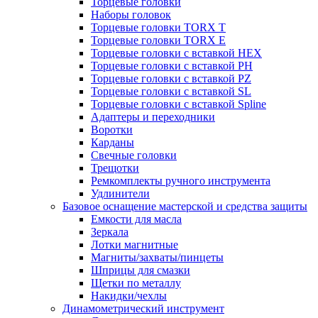
Торцевые головки
Наборы головок
Торцевые головки TORX T
Торцевые головки TORX Е
Торцевые головки с вставкой HEX
Торцевые головки с вставкой PH
Торцевые головки с вставкой PZ
Торцевые головки с вставкой SL
Торцевые головки с вставкой Spline
Адаптеры и переходники
Воротки
Карданы
Свечные головки
Трещотки
Ремкомплекты ручного инструмента
Удлинители
Базовое оснащение мастерской и средства защиты
Емкости для масла
Зеркала
Лотки магнитные
Магниты/захваты/пинцеты
Шприцы для смазки
Щетки по металлу
Накидки/чехлы
Динамометрический инструмент