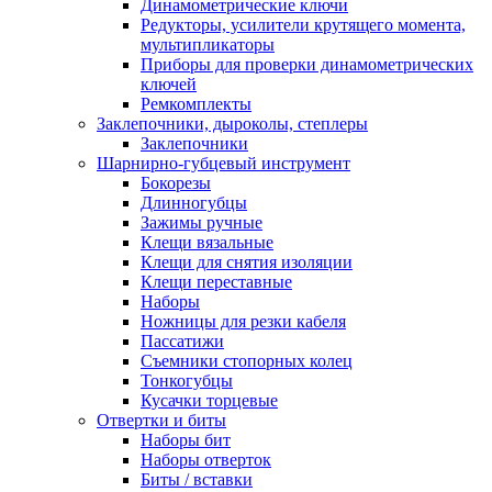
Динамометрические ключи
Редукторы, усилители крутящего момента,
мультипликаторы
Приборы для проверки динамометрических
ключей
Ремкомплекты
Заклепочники, дыроколы, степлеры
Заклепочники
Шарнирно-губцевый инструмент
Бокорезы
Длинногубцы
Зажимы ручные
Клещи вязальные
Клещи для снятия изоляции
Клещи переставные
Наборы
Ножницы для резки кабеля
Пассатижи
Съемники стопорных колец
Тонкогубцы
Кусачки торцевые
Отвертки и биты
Наборы бит
Наборы отверток
Биты / вставки