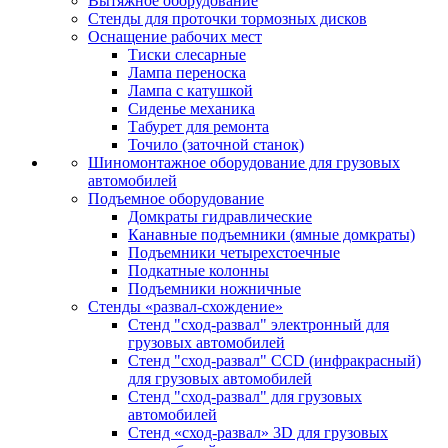
Вытяжное оборудование
Стенды для проточки тормозных дисков
Оснащение рабочих мест
Тиски слесарные
Лампа переноска
Лампа с катушкой
Сиденье механика
Табурет для ремонта
Точило (заточной станок)
Шиномонтажное оборудование для грузовых
автомобилей
Подъемное оборудование
Домкраты гидравлические
Канавные подъемники (ямные домкраты)
Подъемники четырехстоечные
Подкатные колонны
Подъемники ножничные
Стенды «развал-схождение»
Стенд "сход-развал" электронный для
грузовых автомобилей
Стенд "сход-развал" CCD (инфракрасный)
для грузовых автомобилей
Стенд "сход-развал" для грузовых
автомобилей
Стенд «сход-развал» 3D для грузовых