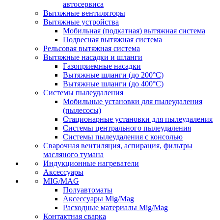
автосервиса
Вытяжные вентиляторы
Вытяжные устройства
Мобильная (подкатная) вытяжная система
Подвесная вытяжная система
Рельсовая вытяжная система
Вытяжные насадки и шланги
Газоприемные насадки
Вытяжные шланги (до 200°C)
Вытяжные шланги (до 400°C)
Системы пылеудаления
Мобильные установки для пылеудаления
(пылесосы)
Стационарные установки для пылеудаления
Системы центрального пылеудаления
Системы пылеудаления с консолью
Сварочная вентиляция, аспирация, фильтры
масляного тумана
Индукционные нагреватели
Аксессуары
MIG/MAG
Полуавтоматы
Аксессуары Mig/Mag
Расходные материалы Mig/Mag
Контактная сварка