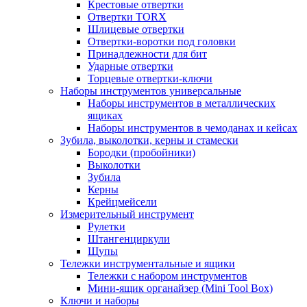
Крестовые отвертки
Отвертки TORX
Шлицевые отвертки
Отвертки-воротки под головки
Принадлежности для бит
Ударные отвертки
Торцевые отвертки-ключи
Наборы инструментов универсальные
Наборы инструментов в металлических
ящиках
Наборы инструментов в чемоданах и кейсах
Зубила, выколотки, керны и стамески
Бородки (пробойники)
Выколотки
Зубила
Керны
Крейцмейсели
Измерительный инструмент
Рулетки
Штангенциркули
Щупы
Тележки инструментальные и ящики
Тележки с набором инструментов
Мини-ящик органайзер (Mini Tool Box)
Ключи и наборы