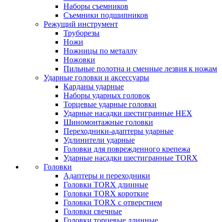
Наборы съемников
Съемники подшипников
Режущий инструмент
Труборезы
Ножи
Ножницы по металлу
Ножовки
Пильные полотна и сменные лезвия к ножам
Ударные головки и аксессуары
Карданы ударные
Наборы ударных головок
Торцевые ударные головки
Ударные насадки шестигранные HEX
Шиномонтажные головки
Переходники-адаптеры ударные
Удлинители ударные
Головки для поврежденного крепежа
Ударные насадки шестигранные TORX
Головки
Адаптеры и переходники
Головки TORX длинные
Головки TORX короткие
Головки TORX с отверстием
Головки свечные
Головки торцевые длинные