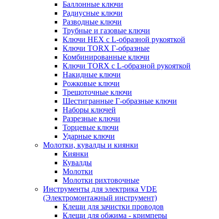
Баллонные ключи
Радиусные ключи
Разводные ключи
Трубные и газовые ключи
Ключи HEX с L-образной рукояткой
Ключи TORX Г-образные
Комбинированные ключи
Ключи TORX с L-образной рукояткой
Накидные ключи
Рожковые ключи
Трещоточные ключи
Шестигранные Г-образные ключи
Наборы ключей
Разрезные ключи
Торцевые ключи
Ударные ключи
Молотки, кувалды и киянки
Киянки
Кувалды
Молотки
Молотки рихтовочные
Инструменты для электрика VDE
(Электромонтажный инструмент)
Клещи для зачистки проводов
Клещи для обжима - кримперы