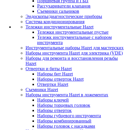
Поршневая группа и ГБЦ
Рассухариватели клапанов
Съемники сальников
Эндоскопы/диагностические приборы
Система кондиционирования
Тележки инструментальные Hazet
Тележки инструментальные пустые
Тележк инструментальные с набором
инструмента
Инструментальные наборы Hazet для мастерских
Наборы инструмента Hazet для электрика (VDE)
Наборы для ремонта и восстановления резьбы
Hazet
Отвертки и биты Hazet
Наборы бит Hazet
Наборы отверток Hazet
Отвертки Hazet
Съемники Hazet
Наборы инструмента Hazet в ложементах
Наборы ключей
Наборы торцевых головок
Наборы отверток
Наборы губцевого инструмента
Наборы комбинированный
Наборы головок с насадками