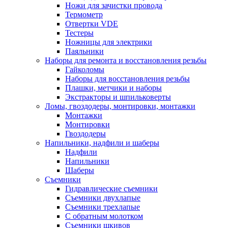
Ножи для зачистки провода
Термометр
Отвертки VDE
Тестеры
Ножницы для электрики
Паяльники
Наборы для ремонта и восстановления резьбы
Гайколомы
Наборы для восстановления резьбы
Плашки, метчики и наборы
Экстракторы и шпильковерты
Ломы, гвоздодеры, монтировки, монтажки
Монтажки
Монтировки
Гвоздодеры
Напильники, надфили и шаберы
Надфили
Напильники
Шаберы
Съемники
Гидравлические съемники
Съемники двухлапые
Съемники трехлапые
С обратным молотком
Съемники шкивов