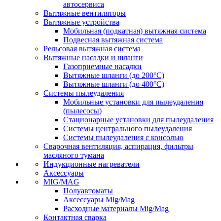
автосервиса
Вытяжные вентиляторы
Вытяжные устройства
Мобильная (подкатная) вытяжная система
Подвесная вытяжная система
Рельсовая вытяжная система
Вытяжные насадки и шланги
Газоприемные насадки
Вытяжные шланги (до 200°C)
Вытяжные шланги (до 400°C)
Системы пылеудаления
Мобильные установки для пылеудаления
(пылесосы)
Стационарные установки для пылеудаления
Системы центрального пылеудаления
Системы пылеудаления с консолью
Сварочная вентиляция, аспирация, фильтры
масляного тумана
Индукционные нагреватели
Аксессуары
MIG/MAG
Полуавтоматы
Аксессуары Mig/Mag
Расходные материалы Mig/Mag
Контактная сварка