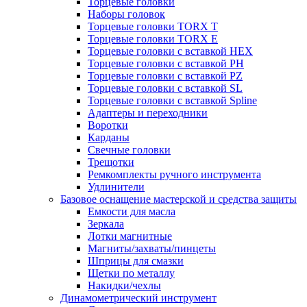
Торцевые головки
Наборы головок
Торцевые головки TORX T
Торцевые головки TORX Е
Торцевые головки с вставкой HEX
Торцевые головки с вставкой PH
Торцевые головки с вставкой PZ
Торцевые головки с вставкой SL
Торцевые головки с вставкой Spline
Адаптеры и переходники
Воротки
Карданы
Свечные головки
Трещотки
Ремкомплекты ручного инструмента
Удлинители
Базовое оснащение мастерской и средства защиты
Емкости для масла
Зеркала
Лотки магнитные
Магниты/захваты/пинцеты
Шприцы для смазки
Щетки по металлу
Накидки/чехлы
Динамометрический инструмент