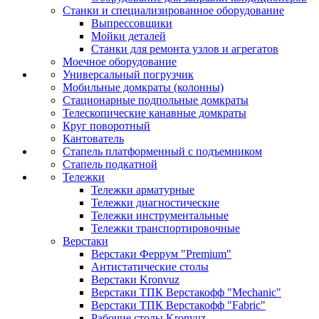
Станки и специализированное оборудование
Выпрессовщики
Мойки деталей
Станки для ремонта узлов и агрегатов
Моечное оборудование
Универсальный погрузчик
Мобильные домкраты (колонны)
Стационарные подпольные домкраты
Телескопические канавные домкраты
Круг поворотный
Кантователь
Стапель платформенный с подъемником
Стапель подкатной
Тележки
Тележки арматурные
Тележки диагностические
Тележки инструментальные
Тележки транспортировочные
Верстаки
Верстаки Феррум "Premium"
Антистатические столы
Верстаки Kronvuz
Верстаки ТПК Верстакофф "Mechanic"
Верстаки ТПК Верстакофф "Fabric"
Рабочие столы Kronvuz