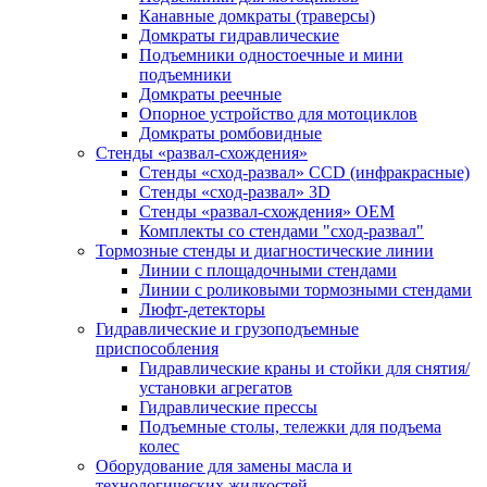
Канавные домкраты (траверсы)
Домкраты гидравлические
Подъемники одностоечные и мини
подъемники
Домкраты реечные
Опорное устройство для мотоциклов
Домкраты ромбовидные
Стенды «развал-схождения»
Стенды «сход-развал» CCD (инфракрасные)
Стенды «сход-развал» 3D
Стенды «развал-схождения» ОЕМ
Комплекты со стендами "сход-развал"
Тормозные стенды и диагностические линии
Линии с площадочными стендами
Линии с роликовыми тормозными стендами
Люфт-детекторы
Гидравлические и грузоподъемные
приспособления
Гидравлические краны и стойки для снятия/
установки агрегатов
Гидравлические прессы
Подъемные столы, тележки для подъема
колес
Оборудование для замены масла и
технологических жидкостей