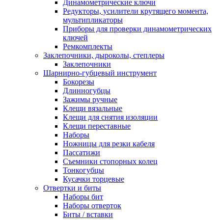
Динамометрические ключи
Редукторы, усилители крутящего момента,
мультипликаторы
Приборы для проверки динамометрических
ключей
Ремкомплекты
Заклепочники, дыроколы, степлеры
Заклепочники
Шарнирно-губцевый инструмент
Бокорезы
Длинногубцы
Зажимы ручные
Клещи вязальные
Клещи для снятия изоляции
Клещи переставные
Наборы
Ножницы для резки кабеля
Пассатижи
Съемники стопорных колец
Тонкогубцы
Кусачки торцевые
Отвертки и биты
Наборы бит
Наборы отверток
Биты / вставки