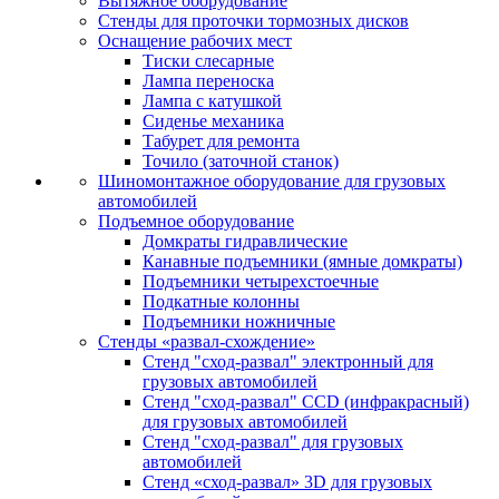
Вытяжное оборудование
Стенды для проточки тормозных дисков
Оснащение рабочих мест
Тиски слесарные
Лампа переноска
Лампа с катушкой
Сиденье механика
Табурет для ремонта
Точило (заточной станок)
Шиномонтажное оборудование для грузовых
автомобилей
Подъемное оборудование
Домкраты гидравлические
Канавные подъемники (ямные домкраты)
Подъемники четырехстоечные
Подкатные колонны
Подъемники ножничные
Стенды «развал-схождение»
Стенд "сход-развал" электронный для
грузовых автомобилей
Стенд "сход-развал" CCD (инфракрасный)
для грузовых автомобилей
Стенд "сход-развал" для грузовых
автомобилей
Стенд «сход-развал» 3D для грузовых