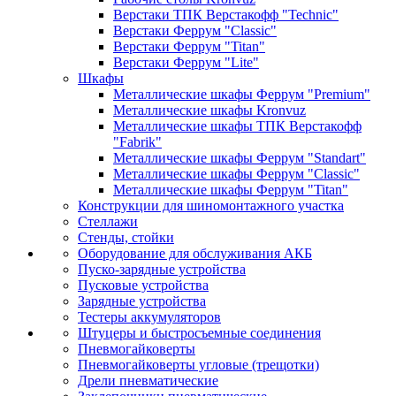
Верстаки ТПК Верстакофф "Technic"
Верстаки Феррум "Classic"
Верстаки Феррум "Titan"
Верстаки Феррум "Lite"
Шкафы
Металлические шкафы Феррум "Premium"
Металлические шкафы Kronvuz
Металлические шкафы ТПК Верстакофф
"Fabrik"
Металлические шкафы Феррум "Standart"
Металлические шкафы Феррум "Classic"
Металлические шкафы Феррум "Titan"
Конструкции для шиномонтажного участка
Стеллажи
Стенды, стойки
Оборудование для обслуживания АКБ
Пуско-зарядные устройства
Пусковые устройства
Зарядные устройства
Тестеры аккумуляторов
Штуцеры и быстросъемные соединения
Пневмогайковерты
Пневмогайковерты угловые (трещотки)
Дрели пневматические