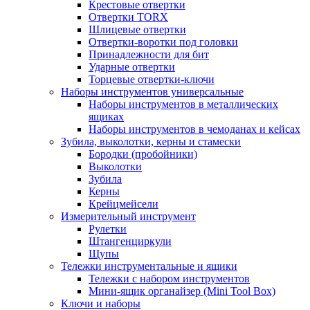
Крестовые отвертки
Отвертки TORX
Шлицевые отвертки
Отвертки-воротки под головки
Принадлежности для бит
Ударные отвертки
Торцевые отвертки-ключи
Наборы инструментов универсальные
Наборы инструментов в металлических
ящиках
Наборы инструментов в чемоданах и кейсах
Зубила, выколотки, керны и стамески
Бородки (пробойники)
Выколотки
Зубила
Керны
Крейцмейсели
Измерительный инструмент
Рулетки
Штангенциркули
Щупы
Тележки инструментальные и ящики
Тележки с набором инструментов
Мини-ящик органайзер (Mini Tool Box)
Ключи и наборы