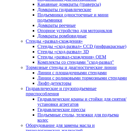
Канавные домкраты (траверсы)
Домкраты гидравлические
Подъемники одностоечные и мини
подъемники
Домкраты реечные
Опорное устройство для мотоциклов
Домкраты ромбовидные
Стенды «развал-схождения»
Стенды «сход-развал» CCD (инфракрасные)
Стенды «сход-развал» 3D
Стенды «развал-схождения» ОЕМ
Комплекты со стендами "сход-развал"
Тормозные стенды и диагностические линии
Линии с площадочными стендами
Линии с роликовыми тормозными стендами
Люфт-детекторы
Гидравлические и грузоподъемные
приспособления
Гидравлические краны и стойки для снятия/
установки агрегатов
Гидравлические прессы
Подъемные столы, тележки для подъема
колес
Оборудование для замены масла и
технологических жидкостей