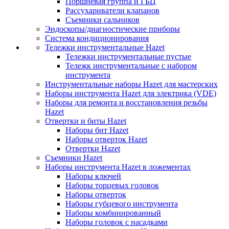
Поршневая группа и ГБЦ
Рассухариватели клапанов
Съемники сальников
Эндоскопы/диагностические приборы
Система кондиционирования
Тележки инструментальные Hazet
Тележки инструментальные пустые
Тележк инструментальные с набором
инструмента
Инструментальные наборы Hazet для мастерских
Наборы инструмента Hazet для электрика (VDE)
Наборы для ремонта и восстановления резьбы
Hazet
Отвертки и биты Hazet
Наборы бит Hazet
Наборы отверток Hazet
Отвертки Hazet
Съемники Hazet
Наборы инструмента Hazet в ложементах
Наборы ключей
Наборы торцевых головок
Наборы отверток
Наборы губцевого инструмента
Наборы комбинированный
Наборы головок с насадками