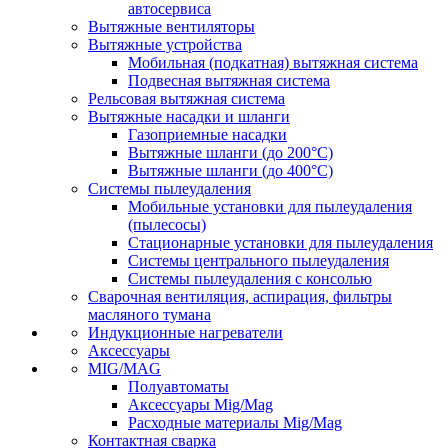
автосервиса
Вытяжные вентиляторы
Вытяжные устройства
Мобильная (подкатная) вытяжная система
Подвесная вытяжная система
Рельсовая вытяжная система
Вытяжные насадки и шланги
Газоприемные насадки
Вытяжные шланги (до 200°C)
Вытяжные шланги (до 400°C)
Системы пылеудаления
Мобильные установки для пылеудаления
(пылесосы)
Стационарные установки для пылеудаления
Системы центрального пылеудаления
Системы пылеудаления с консолью
Сварочная вентиляция, аспирация, фильтры
масляного тумана
Индукционные нагреватели
Аксессуары
MIG/MAG
Полуавтоматы
Аксессуары Mig/Mag
Расходные материалы Mig/Mag
Контактная сварка