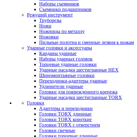
Наборы съемников
Съемники подшипников
Режущий инструмент
Труборезы
Ножи
Ножницы по металлу
Ножовки
Пильные полотна и сменные лезвия к ножам
Ударные головки и аксессуары
Карданы ударные
Наборы ударных головок
Торцевые ударные головки
Ударные насадки шестигранные HEX
Шиномонтажные головки
Переходники-адаптеры ударные
Удлинители ударные
Головки для поврежденного крепежа
Ударные насадки шестигранные TORX
Головки
Адаптеры и переходники
Головки TORX длинные
Головки TORX короткие
Головки TORX с отверстием
Головки свечные
Головки торцевые длинные