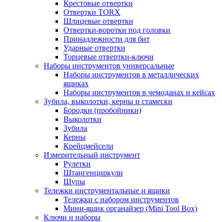
Крестовые отвертки
Отвертки TORX
Шлицевые отвертки
Отвертки-воротки под головки
Принадлежности для бит
Ударные отвертки
Торцевые отвертки-ключи
Наборы инструментов универсальные
Наборы инструментов в металлических
ящиках
Наборы инструментов в чемоданах и кейсах
Зубила, выколотки, керны и стамески
Бородки (пробойники)
Выколотки
Зубила
Керны
Крейцмейсели
Измерительный инструмент
Рулетки
Штангенциркули
Щупы
Тележки инструментальные и ящики
Тележки с набором инструментов
Мини-ящик органайзер (Mini Tool Box)
Ключи и наборы