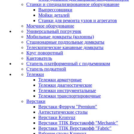
Станки и специализированное оборудование
Выпрессовщики
Мойки деталей
Станки для ремонта узлов и агрегатов
Моечное оборудование
Универсальный погрузчик
Мобильные домкраты (колонны)
Стационарные подпольные домкраты
Телескопические канавные домкраты
Круг поворотный
Кантователь
Стапель платформенный с подъемником
Стапель подкатной
Тележки
Тележки арматурные
Тележки диагностические
Тележки инструментальные
Тележки транспортировочные
Верстаки
Верстаки Феррум "Premium"
Антистатические столы
Верстаки Kronvuz
Верстаки ТПК Верстакофф "Mechanic"
Верстаки ТПК Верстакофф "Fabric"
Рабочие столы Kronvuz