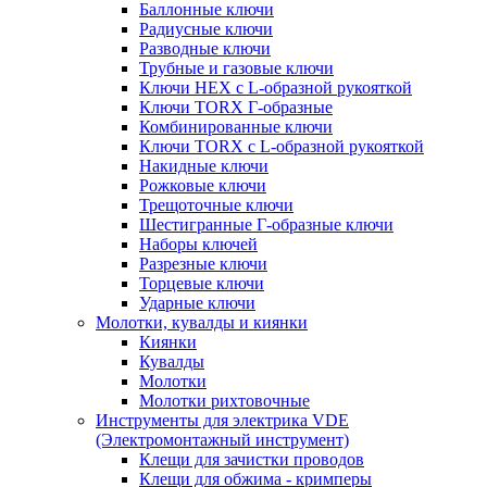
Баллонные ключи
Радиусные ключи
Разводные ключи
Трубные и газовые ключи
Ключи HEX с L-образной рукояткой
Ключи TORX Г-образные
Комбинированные ключи
Ключи TORX с L-образной рукояткой
Накидные ключи
Рожковые ключи
Трещоточные ключи
Шестигранные Г-образные ключи
Наборы ключей
Разрезные ключи
Торцевые ключи
Ударные ключи
Молотки, кувалды и киянки
Киянки
Кувалды
Молотки
Молотки рихтовочные
Инструменты для электрика VDE
(Электромонтажный инструмент)
Клещи для зачистки проводов
Клещи для обжима - кримперы