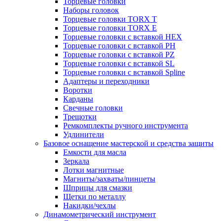
Торцевые головки
Наборы головок
Торцевые головки TORX T
Торцевые головки TORX Е
Торцевые головки с вставкой HEX
Торцевые головки с вставкой PH
Торцевые головки с вставкой PZ
Торцевые головки с вставкой SL
Торцевые головки с вставкой Spline
Адаптеры и переходники
Воротки
Карданы
Свечные головки
Трещотки
Ремкомплекты ручного инструмента
Удлинители
Базовое оснащение мастерской и средства защиты
Емкости для масла
Зеркала
Лотки магнитные
Магниты/захваты/пинцеты
Шприцы для смазки
Щетки по металлу
Накидки/чехлы
Динамометрический инструмент