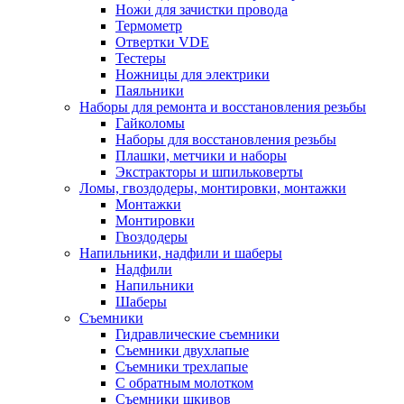
Ножи для зачистки провода
Термометр
Отвертки VDE
Тестеры
Ножницы для электрики
Паяльники
Наборы для ремонта и восстановления резьбы
Гайколомы
Наборы для восстановления резьбы
Плашки, метчики и наборы
Экстракторы и шпильковерты
Ломы, гвоздодеры, монтировки, монтажки
Монтажки
Монтировки
Гвоздодеры
Напильники, надфили и шаберы
Надфили
Напильники
Шаберы
Съемники
Гидравлические съемники
Съемники двухлапые
Съемники трехлапые
С обратным молотком
Съемники шкивов