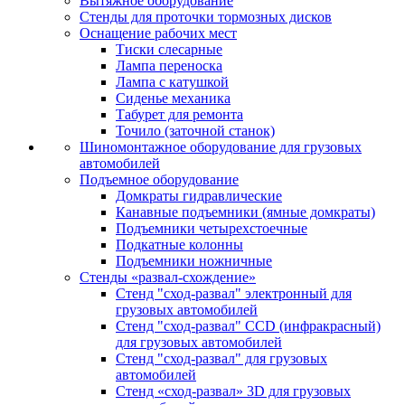
Вытяжное оборудование
Стенды для проточки тормозных дисков
Оснащение рабочих мест
Тиски слесарные
Лампа переноска
Лампа с катушкой
Сиденье механика
Табурет для ремонта
Точило (заточной станок)
Шиномонтажное оборудование для грузовых
автомобилей
Подъемное оборудование
Домкраты гидравлические
Канавные подъемники (ямные домкраты)
Подъемники четырехстоечные
Подкатные колонны
Подъемники ножничные
Стенды «развал-схождение»
Стенд "сход-развал" электронный для
грузовых автомобилей
Стенд "сход-развал" CCD (инфракрасный)
для грузовых автомобилей
Стенд "сход-развал" для грузовых
автомобилей
Стенд «сход-развал» 3D для грузовых