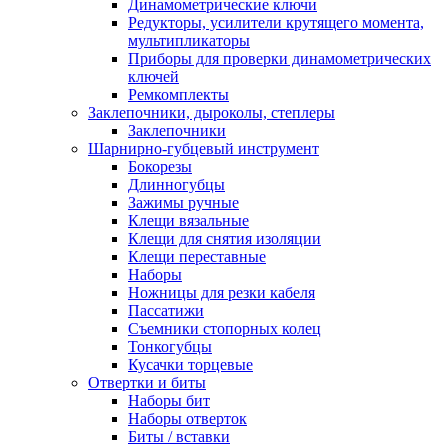
Динамометрические ключи
Редукторы, усилители крутящего момента,
мультипликаторы
Приборы для проверки динамометрических
ключей
Ремкомплекты
Заклепочники, дыроколы, степлеры
Заклепочники
Шарнирно-губцевый инструмент
Бокорезы
Длинногубцы
Зажимы ручные
Клещи вязальные
Клещи для снятия изоляции
Клещи переставные
Наборы
Ножницы для резки кабеля
Пассатижи
Съемники стопорных колец
Тонкогубцы
Кусачки торцевые
Отвертки и биты
Наборы бит
Наборы отверток
Биты / вставки