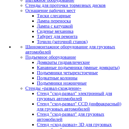
Вытяжное оборудование
Стенды для проточки тормозных дисков
Оснащение рабочих мест
Тиски слесарные
Лампа переноска
Лампа с катушкой
Сиденье механика
Табурет для ремонта
Точило (заточной станок)
Шиномонтажное оборудование для грузовых
автомобилей
Подъемное оборудование
Домкраты гидравлические
Канавные подъемники (ямные домкраты)
Подъемники четырехстоечные
Подкатные колонны
Подъемники ножничные
Стенды «развал-схождение»
Стенд "сход-развал" электронный для
грузовых автомобилей
Стенд "сход-развал" CCD (инфракрасный)
для грузовых автомобилей
Стенд "сход-развал" для грузовых
автомобилей
Стенд «сход-развал» 3D для грузовых