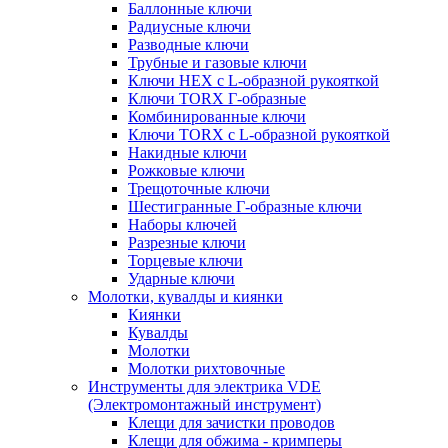
Баллонные ключи
Радиусные ключи
Разводные ключи
Трубные и газовые ключи
Ключи HEX с L-образной рукояткой
Ключи TORX Г-образные
Комбинированные ключи
Ключи TORX с L-образной рукояткой
Накидные ключи
Рожковые ключи
Трещоточные ключи
Шестигранные Г-образные ключи
Наборы ключей
Разрезные ключи
Торцевые ключи
Ударные ключи
Молотки, кувалды и киянки
Киянки
Кувалды
Молотки
Молотки рихтовочные
Инструменты для электрика VDE
(Электромонтажный инструмент)
Клещи для зачистки проводов
Клещи для обжима - кримперы