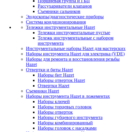
Поршневая группа и ГБЦ
Рассухариватели клапанов
Съемники сальников
Эндоскопы/диагностические приборы
Система кондиционирования
Тележки инструментальные Hazet
Тележки инструментальные пустые
Тележк инструментальные с набором
инструмента
Инструментальные наборы Hazet для мастерских
Наборы инструмента Hazet для электрика (VDE)
Наборы для ремонта и восстановления резьбы
Hazet
Отвертки и биты Hazet
Наборы бит Hazet
Наборы отверток Hazet
Отвертки Hazet
Съемники Hazet
Наборы инструмента Hazet в ложементах
Наборы ключей
Наборы торцевых головок
Наборы отверток
Наборы губцевого инструмента
Наборы комбинированный
Наборы головок с насадками