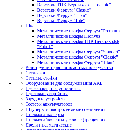
Верстаки ТПК Верстакофф "Technic"
Верстаки Феррум "Classic"
Верстаки Феррум "Titan"
Верстаки Феррум "Lite"
Шкафы
Металлические шкафы Феррум "Premium"
Металлические шкафы Kronvuz
Металлические шкафы ТПК Верстакофф
"Fabrik"
Металлические шкафы Феррум "Standart"
Металлические шкафы Феррум "Classic"
Металлические шкафы Феррум "Titan"
Конструкции для шиномонтажного участка
Стеллажи
Стенды, стойки
Оборудование для обслуживания АКБ
Пуско-зарядные устройства
Пусковые устройства
Зарядные устройства
Тестеры аккумуляторов
Штуцеры и быстросъемные соединения
Пневмогайковерты
Пневмогайковерты угловые (трещотки)
Дрели пневматические