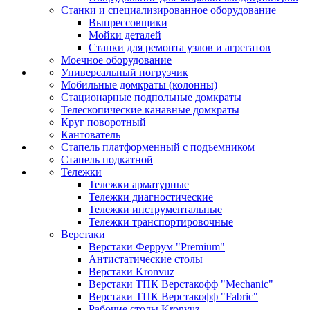
Станки и специализированное оборудование
Выпрессовщики
Мойки деталей
Станки для ремонта узлов и агрегатов
Моечное оборудование
Универсальный погрузчик
Мобильные домкраты (колонны)
Стационарные подпольные домкраты
Телескопические канавные домкраты
Круг поворотный
Кантователь
Стапель платформенный с подъемником
Стапель подкатной
Тележки
Тележки арматурные
Тележки диагностические
Тележки инструментальные
Тележки транспортировочные
Верстаки
Верстаки Феррум "Premium"
Антистатические столы
Верстаки Kronvuz
Верстаки ТПК Верстакофф "Mechanic"
Верстаки ТПК Верстакофф "Fabric"
Рабочие столы Kronvuz