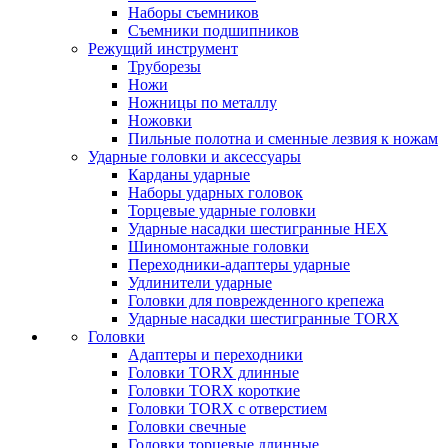
Наборы съемников
Съемники подшипников
Режущий инструмент
Труборезы
Ножи
Ножницы по металлу
Ножовки
Пильные полотна и сменные лезвия к ножам
Ударные головки и аксессуары
Карданы ударные
Наборы ударных головок
Торцевые ударные головки
Ударные насадки шестигранные HEX
Шиномонтажные головки
Переходники-адаптеры ударные
Удлинители ударные
Головки для поврежденного крепежа
Ударные насадки шестигранные TORX
Головки
Адаптеры и переходники
Головки TORX длинные
Головки TORX короткие
Головки TORX с отверстием
Головки свечные
Головки торцевые длинные