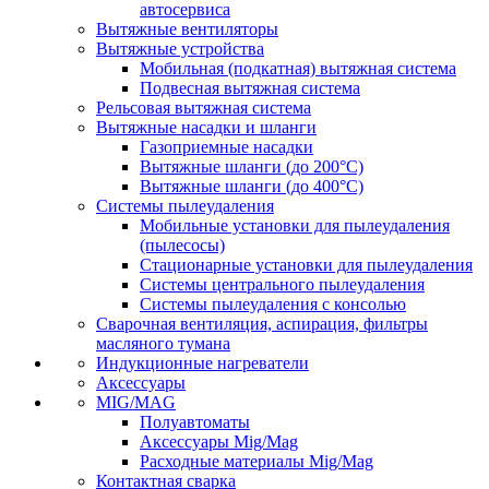
автосервиса
Вытяжные вентиляторы
Вытяжные устройства
Мобильная (подкатная) вытяжная система
Подвесная вытяжная система
Рельсовая вытяжная система
Вытяжные насадки и шланги
Газоприемные насадки
Вытяжные шланги (до 200°C)
Вытяжные шланги (до 400°C)
Системы пылеудаления
Мобильные установки для пылеудаления
(пылесосы)
Стационарные установки для пылеудаления
Системы центрального пылеудаления
Системы пылеудаления с консолью
Сварочная вентиляция, аспирация, фильтры
масляного тумана
Индукционные нагреватели
Аксессуары
MIG/MAG
Полуавтоматы
Аксессуары Mig/Mag
Расходные материалы Mig/Mag
Контактная сварка