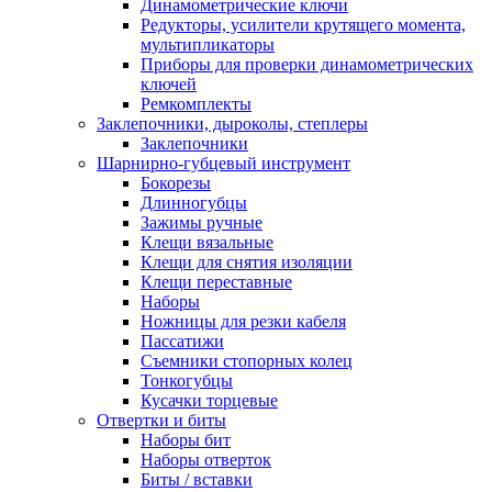
Динамометрические ключи
Редукторы, усилители крутящего момента,
мультипликаторы
Приборы для проверки динамометрических
ключей
Ремкомплекты
Заклепочники, дыроколы, степлеры
Заклепочники
Шарнирно-губцевый инструмент
Бокорезы
Длинногубцы
Зажимы ручные
Клещи вязальные
Клещи для снятия изоляции
Клещи переставные
Наборы
Ножницы для резки кабеля
Пассатижи
Съемники стопорных колец
Тонкогубцы
Кусачки торцевые
Отвертки и биты
Наборы бит
Наборы отверток
Биты / вставки