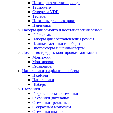
Ножи для зачистки провода
Термометр
Отвертки VDE
Тестеры
Ножницы для электрики
Паяльники
Наборы для ремонта и восстановления резьбы
Гайколомы
Наборы для восстановления резьбы
Плашки, метчики и наборы
Экстракторы и шпильковерты
Ломы, гвоздодеры, монтировки, монтажки
Монтажки
Монтировки
Гвоздодеры
Напильники, надфили и шаберы
Надфили
Напильники
Шаберы
Съемники
Гидравлические съемники
Съемники двухлапые
Съемники трехлапые
С обратным молотком
Съемники шкивов