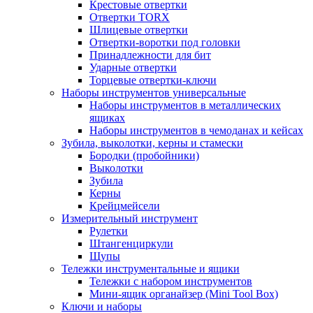
Крестовые отвертки
Отвертки TORX
Шлицевые отвертки
Отвертки-воротки под головки
Принадлежности для бит
Ударные отвертки
Торцевые отвертки-ключи
Наборы инструментов универсальные
Наборы инструментов в металлических
ящиках
Наборы инструментов в чемоданах и кейсах
Зубила, выколотки, керны и стамески
Бородки (пробойники)
Выколотки
Зубила
Керны
Крейцмейсели
Измерительный инструмент
Рулетки
Штангенциркули
Щупы
Тележки инструментальные и ящики
Тележки с набором инструментов
Мини-ящик органайзер (Mini Tool Box)
Ключи и наборы