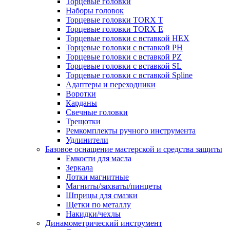
Торцевые головки
Наборы головок
Торцевые головки TORX T
Торцевые головки TORX Е
Торцевые головки с вставкой HEX
Торцевые головки с вставкой PH
Торцевые головки с вставкой PZ
Торцевые головки с вставкой SL
Торцевые головки с вставкой Spline
Адаптеры и переходники
Воротки
Карданы
Свечные головки
Трещотки
Ремкомплекты ручного инструмента
Удлинители
Базовое оснащение мастерской и средства защиты
Емкости для масла
Зеркала
Лотки магнитные
Магниты/захваты/пинцеты
Шприцы для смазки
Щетки по металлу
Накидки/чехлы
Динамометрический инструмент