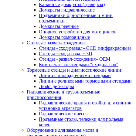
Канавные домкраты (траверсы)
Домкраты гидравлические
Подъемники одностоечные и мини
подъемники
Домкраты реечные
Опорное устройство для мотоциклов
Домкраты ромбовидные
Стенды «развал-схождения»
Стенды «сход-развал» CCD (инфракрасные)
Стенды «сход-развал» 3D
Стенды «развал-схождения» ОЕМ
Комплекты со стендами "сход-развал"
Тормозные стенды и диагностические линии
Линии с площадочными стендами
Линии с роликовыми тормозными стендами
Люфт-детекторы
Гидравлические и грузоподъемные
приспособления
Гидравлические краны и стойки для снятия/
установки агрегатов
Гидравлические прессы
Подъемные столы, тележки для подъема
колес
Оборудование для замены масла и
технологических жидкостей