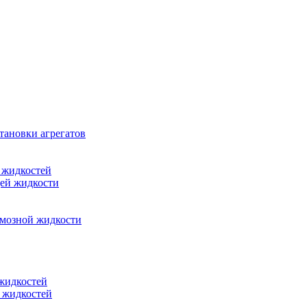
тановки агрегатов
 жидкостей
щей жидкости
рмозной жидкости
 жидкостей
 жидкостей