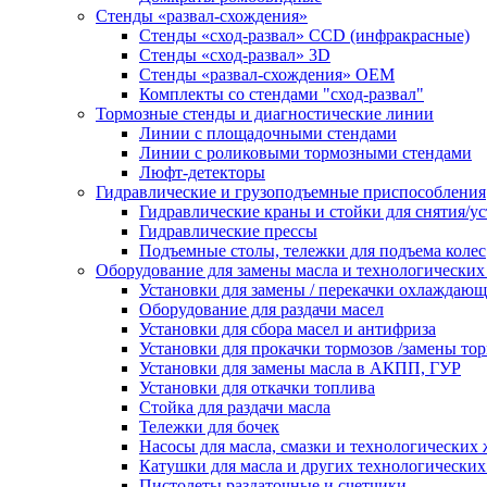
Стенды «развал-схождения»
Стенды «сход-развал» CCD (инфракрасные)
Стенды «сход-развал» 3D
Стенды «развал-схождения» ОЕМ
Комплекты со стендами "сход-развал"
Тормозные стенды и диагностические линии
Линии с площадочными стендами
Линии с роликовыми тормозными стендами
Люфт-детекторы
Гидравлические и грузоподъемные приспособления
Гидравлические краны и стойки для снятия/ус
Гидравлические прессы
Подъемные столы, тележки для подъема колес
Оборудование для замены масла и технологических
Установки для замены / перекачки охлаждаю
Оборудование для раздачи масел
Установки для сбора масел и антифриза
Установки для прокачки тормозов /замены то
Установки для замены масла в АКПП, ГУР
Установки для откачки топлива
Стойка для раздачи масла
Тележки для бочек
Насосы для масла, смазки и технологических
Катушки для масла и других технологических
Пистолеты раздаточные и счетчики