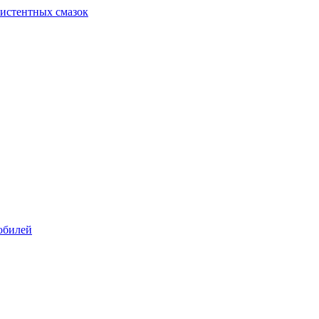
систентных смазок
обилей