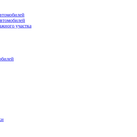
втомобилей
автомобилей
ажного участка
обилей
ки