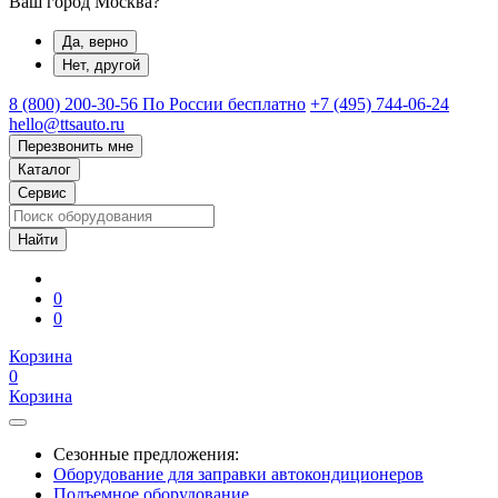
Ваш город Москва?
Да, верно
Нет, другой
8 (800) 200-30-56
По России бесплатно
+7 (495) 744-06-24
hello@ttsauto.ru
Перезвонить мне
Каталог
Сервис
0
0
Корзина
0
Корзина
Сезонные предложения:
Оборудование для заправки автокондиционеров
Подъемное оборудование