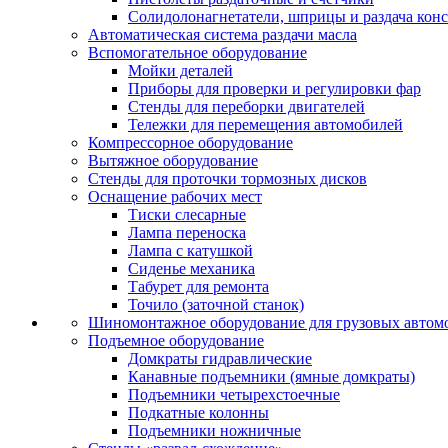
Солидолонагнетатели, шприцы и раздача кон
Автоматическая система раздачи масла
Вспомогательное оборудование
Мойки деталей
Приборы для проверки и регулировки фар
Стенды для переборки двигателей
Тележки для перемещения автомобилей
Компрессорное оборудование
Вытяжное оборудование
Стенды для проточки тормозных дисков
Оснащение рабочих мест
Тиски слесарные
Лампа переноска
Лампа с катушкой
Сиденье механика
Табурет для ремонта
Точило (заточной станок)
Шиномонтажное оборудование для грузовых автом
Подъемное оборудование
Домкраты гидравлические
Канавные подъемники (ямные домкраты)
Подъемники четырехстоечные
Подкатные колонны
Подъемники ножничные