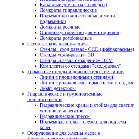
Канавные домкраты (траверсы)
Домкраты гидравлические
Подъемники одностоечные и мини
подъемники
Домкраты реечные
Опорное устройство для мотоциклов
Домкраты ромбовидные
Стенды «развал-схождения»
Стенды «сход-развал» CCD (инфракрасные)
Стенды «сход-развал» 3D
Стенды «развал-схождения» ОЕМ
Комплекты со стендами "сход-развал"
Тормозные стенды и диагностические линии
Линии с площадочными стендами
Линии с роликовыми тормозными стендами
Люфт-детекторы
Гидравлические и грузоподъемные
приспособления
Гидравлические краны и стойки для снятия/
установки агрегатов
Гидравлические прессы
Подъемные столы, тележки для подъема
колес
Оборудование для замены масла и
технологических жидкостей