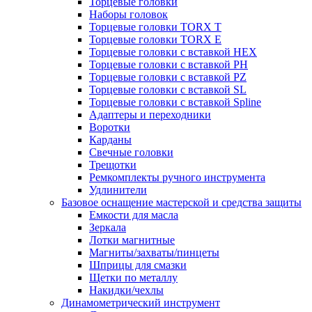
Торцевые головки
Наборы головок
Торцевые головки TORX T
Торцевые головки TORX Е
Торцевые головки с вставкой HEX
Торцевые головки с вставкой PH
Торцевые головки с вставкой PZ
Торцевые головки с вставкой SL
Торцевые головки с вставкой Spline
Адаптеры и переходники
Воротки
Карданы
Свечные головки
Трещотки
Ремкомплекты ручного инструмента
Удлинители
Базовое оснащение мастерской и средства защиты
Емкости для масла
Зеркала
Лотки магнитные
Магниты/захваты/пинцеты
Шприцы для смазки
Щетки по металлу
Накидки/чехлы
Динамометрический инструмент