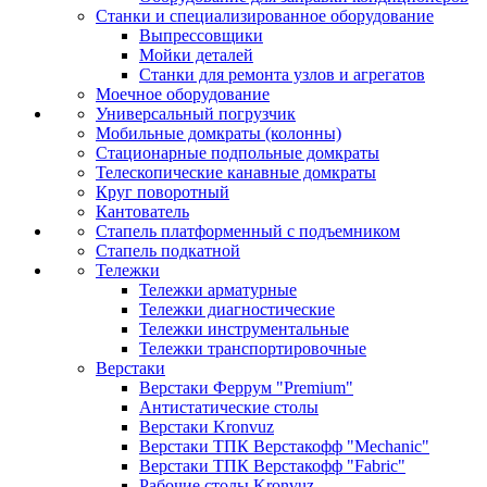
Станки и специализированное оборудование
Выпрессовщики
Мойки деталей
Станки для ремонта узлов и агрегатов
Моечное оборудование
Универсальный погрузчик
Мобильные домкраты (колонны)
Стационарные подпольные домкраты
Телескопические канавные домкраты
Круг поворотный
Кантователь
Стапель платформенный с подъемником
Стапель подкатной
Тележки
Тележки арматурные
Тележки диагностические
Тележки инструментальные
Тележки транспортировочные
Верстаки
Верстаки Феррум "Premium"
Антистатические столы
Верстаки Kronvuz
Верстаки ТПК Верстакофф "Mechanic"
Верстаки ТПК Верстакофф "Fabric"
Рабочие столы Kronvuz