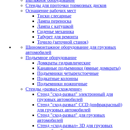
Вытяжное оборудование
Стенды для проточки тормозных дисков
Оснащение рабочих мест
Тиски слесарные
Лампа переноска
Лампа с катушкой
Сиденье механика
Табурет для ремонта
Точило (заточной станок)
Шиномонтажное оборудование для грузовых
автомобилей
Подъемное оборудование
Домкраты гидравлические
Канавные подъемники (ямные домкраты)
Подъемники четырехстоечные
Подкатные колонны
Подъемники ножничные
Стенды «развал-схождение»
Стенд "сход-развал" электронный для
грузовых автомобилей
Стенд "сход-развал" CCD (инфракрасный)
для грузовых автомобилей
Стенд "сход-развал" для грузовых
автомобилей
Стенд «сход-развал» 3D для грузовых