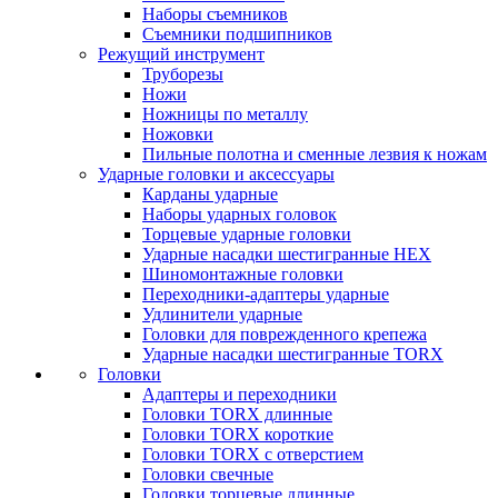
Наборы съемников
Съемники подшипников
Режущий инструмент
Труборезы
Ножи
Ножницы по металлу
Ножовки
Пильные полотна и сменные лезвия к ножам
Ударные головки и аксессуары
Карданы ударные
Наборы ударных головок
Торцевые ударные головки
Ударные насадки шестигранные HEX
Шиномонтажные головки
Переходники-адаптеры ударные
Удлинители ударные
Головки для поврежденного крепежа
Ударные насадки шестигранные TORX
Головки
Адаптеры и переходники
Головки TORX длинные
Головки TORX короткие
Головки TORX с отверстием
Головки свечные
Головки торцевые длинные