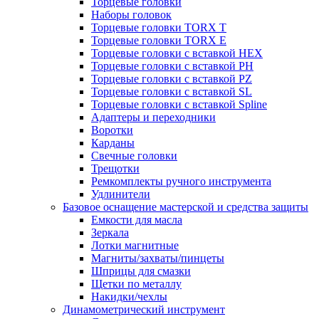
Торцевые головки
Наборы головок
Торцевые головки TORX T
Торцевые головки TORX Е
Торцевые головки с вставкой HEX
Торцевые головки с вставкой PH
Торцевые головки с вставкой PZ
Торцевые головки с вставкой SL
Торцевые головки с вставкой Spline
Адаптеры и переходники
Воротки
Карданы
Свечные головки
Трещотки
Ремкомплекты ручного инструмента
Удлинители
Базовое оснащение мастерской и средства защиты
Емкости для масла
Зеркала
Лотки магнитные
Магниты/захваты/пинцеты
Шприцы для смазки
Щетки по металлу
Накидки/чехлы
Динамометрический инструмент