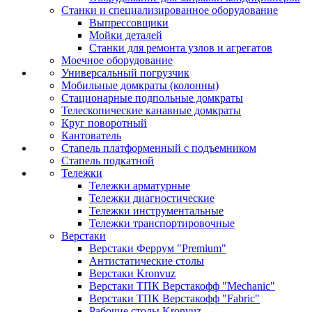
Станки и специализированное оборудование
Выпрессовщики
Мойки деталей
Станки для ремонта узлов и агрегатов
Моечное оборудование
Универсальный погрузчик
Мобильные домкраты (колонны)
Стационарные подпольные домкраты
Телескопические канавные домкраты
Круг поворотный
Кантователь
Стапель платформенный с подъемником
Стапель подкатной
Тележки
Тележки арматурные
Тележки диагностические
Тележки инструментальные
Тележки транспортировочные
Верстаки
Верстаки Феррум "Premium"
Антистатические столы
Верстаки Kronvuz
Верстаки ТПК Верстакофф "Mechanic"
Верстаки ТПК Верстакофф "Fabric"
Рабочие столы Kronvuz