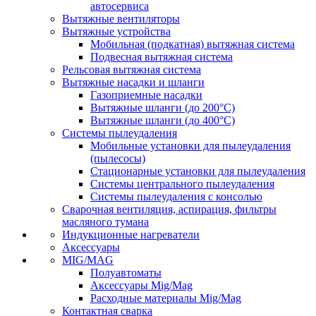
автосервиса
Вытяжные вентиляторы
Вытяжные устройства
Мобильная (подкатная) вытяжная система
Подвесная вытяжная система
Рельсовая вытяжная система
Вытяжные насадки и шланги
Газоприемные насадки
Вытяжные шланги (до 200°C)
Вытяжные шланги (до 400°C)
Системы пылеудаления
Мобильные установки для пылеудаления
(пылесосы)
Стационарные установки для пылеудаления
Системы центрального пылеудаления
Системы пылеудаления с консолью
Сварочная вентиляция, аспирация, фильтры
масляного тумана
Индукционные нагреватели
Аксессуары
MIG/MAG
Полуавтоматы
Аксессуары Mig/Mag
Расходные материалы Mig/Mag
Контактная сварка