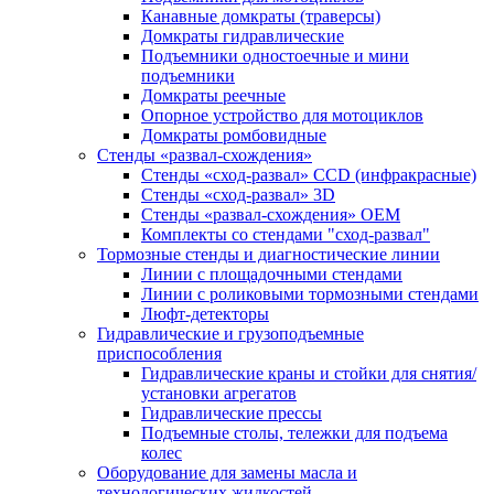
Канавные домкраты (траверсы)
Домкраты гидравлические
Подъемники одностоечные и мини
подъемники
Домкраты реечные
Опорное устройство для мотоциклов
Домкраты ромбовидные
Стенды «развал-схождения»
Стенды «сход-развал» CCD (инфракрасные)
Стенды «сход-развал» 3D
Стенды «развал-схождения» ОЕМ
Комплекты со стендами "сход-развал"
Тормозные стенды и диагностические линии
Линии с площадочными стендами
Линии с роликовыми тормозными стендами
Люфт-детекторы
Гидравлические и грузоподъемные
приспособления
Гидравлические краны и стойки для снятия/
установки агрегатов
Гидравлические прессы
Подъемные столы, тележки для подъема
колес
Оборудование для замены масла и
технологических жидкостей