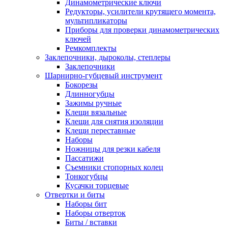
Динамометрические ключи
Редукторы, усилители крутящего момента,
мультипликаторы
Приборы для проверки динамометрических
ключей
Ремкомплекты
Заклепочники, дыроколы, степлеры
Заклепочники
Шарнирно-губцевый инструмент
Бокорезы
Длинногубцы
Зажимы ручные
Клещи вязальные
Клещи для снятия изоляции
Клещи переставные
Наборы
Ножницы для резки кабеля
Пассатижи
Съемники стопорных колец
Тонкогубцы
Кусачки торцевые
Отвертки и биты
Наборы бит
Наборы отверток
Биты / вставки