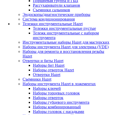
Поршневая группа и ГБЦ
Рассухариватели клапанов
Съемники сальников
Эндоскопы/диагностические приборы
Система кондиционирования
Тележки инструментальные Hazet
Тележки инструментальные пустые
Тележк инструментальные с набором
инструмента
Инструментальные наборы Hazet для мастерских
Наборы инструмента Hazet для электрика (VDE)
Наборы для ремонта и восстановления резьбы
Hazet
Отвертки и биты Hazet
Наборы бит Hazet
Наборы отверток Hazet
Отвертки Hazet
Съемники Hazet
Наборы инструмента Hazet в ложементах
Наборы ключей
Наборы торцевых головок
Наборы отверток
Наборы губцевого инструмента
Наборы комбинированный
Наборы головок с насадками