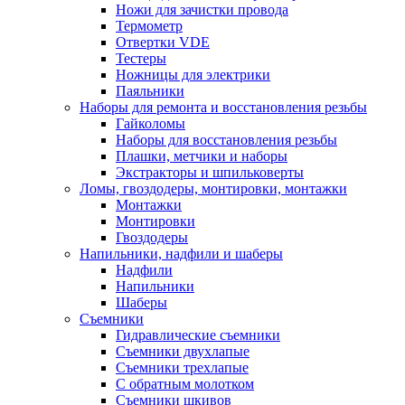
Ножи для зачистки провода
Термометр
Отвертки VDE
Тестеры
Ножницы для электрики
Паяльники
Наборы для ремонта и восстановления резьбы
Гайколомы
Наборы для восстановления резьбы
Плашки, метчики и наборы
Экстракторы и шпильковерты
Ломы, гвоздодеры, монтировки, монтажки
Монтажки
Монтировки
Гвоздодеры
Напильники, надфили и шаберы
Надфили
Напильники
Шаберы
Съемники
Гидравлические съемники
Съемники двухлапые
Съемники трехлапые
С обратным молотком
Съемники шкивов