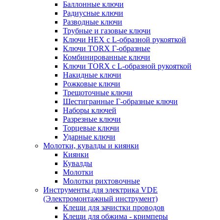
Баллонные ключи
Радиусные ключи
Разводные ключи
Трубные и газовые ключи
Ключи HEX с L-образной рукояткой
Ключи TORX Г-образные
Комбинированные ключи
Ключи TORX с L-образной рукояткой
Накидные ключи
Рожковые ключи
Трещоточные ключи
Шестигранные Г-образные ключи
Наборы ключей
Разрезные ключи
Торцевые ключи
Ударные ключи
Молотки, кувалды и киянки
Киянки
Кувалды
Молотки
Молотки рихтовочные
Инструменты для электрика VDE
(Электромонтажный инструмент)
Клещи для зачистки проводов
Клещи для обжима - кримперы