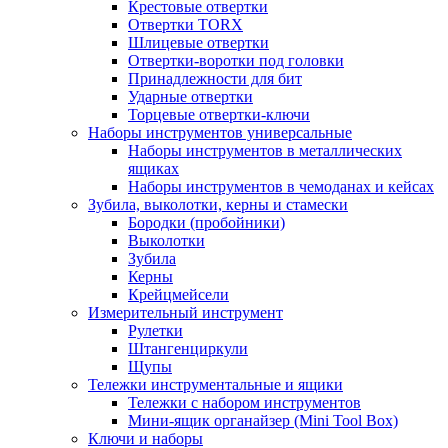
Крестовые отвертки
Отвертки TORX
Шлицевые отвертки
Отвертки-воротки под головки
Принадлежности для бит
Ударные отвертки
Торцевые отвертки-ключи
Наборы инструментов универсальные
Наборы инструментов в металлических
ящиках
Наборы инструментов в чемоданах и кейсах
Зубила, выколотки, керны и стамески
Бородки (пробойники)
Выколотки
Зубила
Керны
Крейцмейсели
Измерительный инструмент
Рулетки
Штангенциркули
Щупы
Тележки инструментальные и ящики
Тележки с набором инструментов
Мини-ящик органайзер (Mini Tool Box)
Ключи и наборы