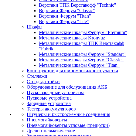
Верстаки ТПК Верстакофф "Technic"
Верстаки Феррум "Classic"
Верстаки Феррум "Titan"
Верстаки Феррум "Lite"
Шкафы
Металлические шкафы Феррум "Premium"
Металлические шкафы Kronvuz
Металлические шкафы ТПК Верстакофф
"Fabrik"
Металлические шкафы Феррум "Standart"
Металлические шкафы Феррум "Classic"
Металлические шкафы Феррум "Titan"
Конструкции для шиномонтажного участка
Стеллажи
Стенды, стойки
Оборудование для обслуживания АКБ
Пуско-зарядные устройства
Пусковые устройства
Зарядные устройства
Тестеры аккумуляторов
Штуцеры и быстросъемные соединения
Пневмогайковерты
Пневмогайковерты угловые (трещотки)
Дрели пневматические