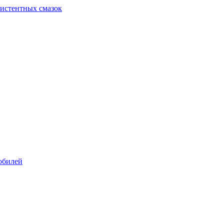
систентных смазок
обилей