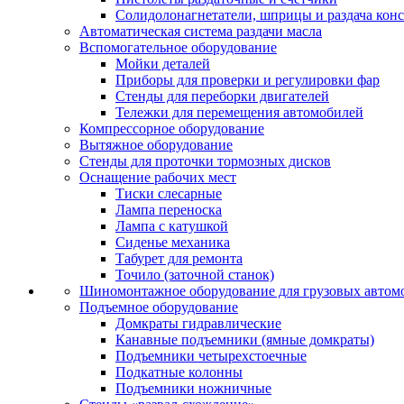
Солидолонагнетатели, шприцы и раздача кон
Автоматическая система раздачи масла
Вспомогательное оборудование
Мойки деталей
Приборы для проверки и регулировки фар
Стенды для переборки двигателей
Тележки для перемещения автомобилей
Компрессорное оборудование
Вытяжное оборудование
Стенды для проточки тормозных дисков
Оснащение рабочих мест
Тиски слесарные
Лампа переноска
Лампа с катушкой
Сиденье механика
Табурет для ремонта
Точило (заточной станок)
Шиномонтажное оборудование для грузовых автом
Подъемное оборудование
Домкраты гидравлические
Канавные подъемники (ямные домкраты)
Подъемники четырехстоечные
Подкатные колонны
Подъемники ножничные