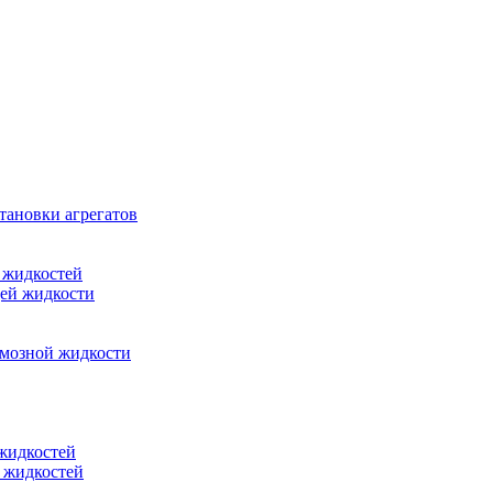
тановки агрегатов
 жидкостей
щей жидкости
рмозной жидкости
 жидкостей
 жидкостей