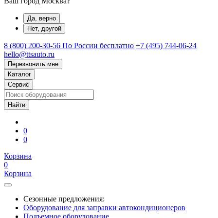
Ваш город Москва?
Да, верно
Нет, другой
8 (800) 200-30-56
По России бесплатно
+7 (495) 744-06-24
hello@ttsauto.ru
Перезвонить мне
Каталог
Сервис
0
0
Корзина
0
Корзина
Сезонные предложения:
Оборудование для заправки автокондиционеров
Подъемное оборудование