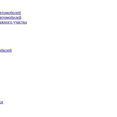
втомобилей
автомобилей
ажного участка
обилей
ки