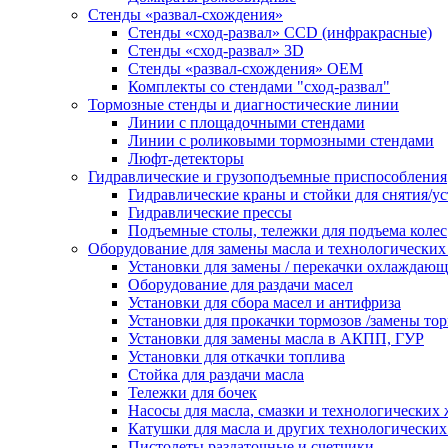
Стенды «развал-схождения»
Стенды «сход-развал» CCD (инфракрасные)
Стенды «сход-развал» 3D
Стенды «развал-схождения» ОЕМ
Комплекты со стендами "сход-развал"
Тормозные стенды и диагностические линии
Линии с площадочными стендами
Линии с роликовыми тормозными стендами
Люфт-детекторы
Гидравлические и грузоподъемные приспособления
Гидравлические краны и стойки для снятия/ус
Гидравлические прессы
Подъемные столы, тележки для подъема колес
Оборудование для замены масла и технологических
Установки для замены / перекачки охлаждаю
Оборудование для раздачи масел
Установки для сбора масел и антифриза
Установки для прокачки тормозов /замены то
Установки для замены масла в АКПП, ГУР
Установки для откачки топлива
Стойка для раздачи масла
Тележки для бочек
Насосы для масла, смазки и технологических
Катушки для масла и других технологических
Пистолеты раздаточные и счетчики