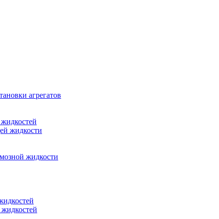
тановки агрегатов
 жидкостей
щей жидкости
рмозной жидкости
 жидкостей
 жидкостей