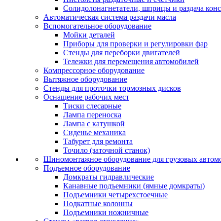
Солидолонагнетатели, шприцы и раздача кон
Автоматическая система раздачи масла
Вспомогательное оборудование
Мойки деталей
Приборы для проверки и регулировки фар
Стенды для переборки двигателей
Тележки для перемещения автомобилей
Компрессорное оборудование
Вытяжное оборудование
Стенды для проточки тормозных дисков
Оснащение рабочих мест
Тиски слесарные
Лампа переноска
Лампа с катушкой
Сиденье механика
Табурет для ремонта
Точило (заточной станок)
Шиномонтажное оборудование для грузовых автом
Подъемное оборудование
Домкраты гидравлические
Канавные подъемники (ямные домкраты)
Подъемники четырехстоечные
Подкатные колонны
Подъемники ножничные