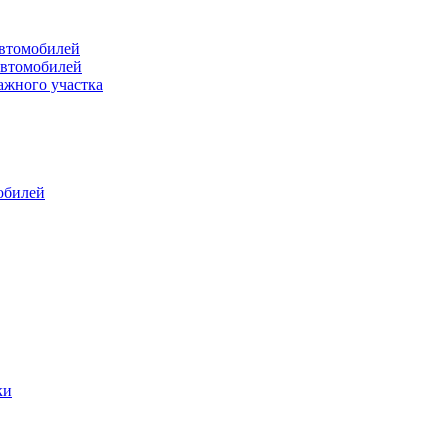
втомобилей
автомобилей
ажного участка
обилей
ки