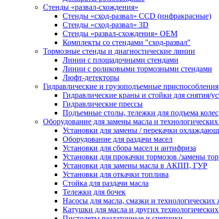
Стенды «развал-схождения»
Стенды «сход-развал» CCD (инфракрасные)
Стенды «сход-развал» 3D
Стенды «развал-схождения» ОЕМ
Комплекты со стендами "сход-развал"
Тормозные стенды и диагностические линии
Линии с площадочными стендами
Линии с роликовыми тормозными стендами
Люфт-детекторы
Гидравлические и грузоподъемные приспособления
Гидравлические краны и стойки для снятия/ус
Гидравлические прессы
Подъемные столы, тележки для подъема колес
Оборудование для замены масла и технологических
Установки для замены / перекачки охлаждаю
Оборудование для раздачи масел
Установки для сбора масел и антифриза
Установки для прокачки тормозов /замены то
Установки для замены масла в АКПП, ГУР
Установки для откачки топлива
Стойка для раздачи масла
Тележки для бочек
Насосы для масла, смазки и технологических
Катушки для масла и других технологических
Пистолеты раздаточные и счетчики