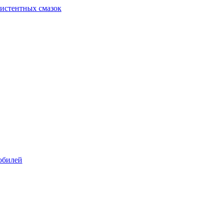
систентных смазок
обилей