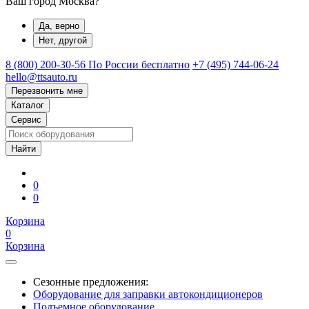
Ваш город Москва?
Да, верно
Нет, другой
8 (800) 200-30-56
По России бесплатно
+7 (495) 744-06-24
hello@ttsauto.ru
Перезвонить мне
Каталог
Сервис
0
0
Корзина
0
Корзина
Сезонные предложения:
Оборудование для заправки автокондиционеров
Подъемное оборудование