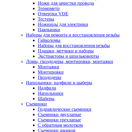
Ножи для зачистки провода
Термометр
Отвертки VDE
Тестеры
Ножницы для электрики
Паяльники
Наборы для ремонта и восстановления резьбы
Гайколомы
Наборы для восстановления резьбы
Плашки, метчики и наборы
Экстракторы и шпильковерты
Ломы, гвоздодеры, монтировки, монтажки
Монтажки
Монтировки
Гвоздодеры
Напильники, надфили и шаберы
Надфили
Напильники
Шаберы
Съемники
Гидравлические съемники
Съемники двухлапые
Съемники трехлапые
С обратным молотком
Съемники шкивов