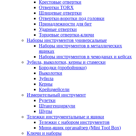
Крестовые отвертки
Отвертки TORX
Шлицевые отвертки
Отвертки-воротки под головки
Принадлежности для бит
Ударные отвертки
Торцевые отвертки-ключи
Наборы инструментов универсальные
Наборы инструментов в металлических
ящиках
Наборы инструментов в чемоданах и кейсах
Зубила, выколотки, керны и стамески
Бородки (пробойники)
Выколотки
Зубила
Керны
Крейцмейсели
Измерительный инструмент
Рулетки
Штангенциркули
Щупы
Тележки инструментальные и ящики
Тележки с набором инструментов
Мини-ящик органайзер (Mini Tool Box)
Ключи и наборы