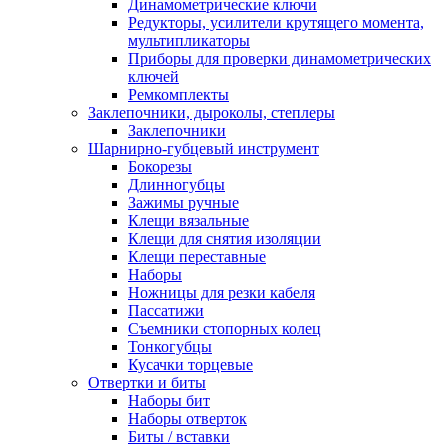
Динамометрические ключи
Редукторы, усилители крутящего момента,
мультипликаторы
Приборы для проверки динамометрических
ключей
Ремкомплекты
Заклепочники, дыроколы, степлеры
Заклепочники
Шарнирно-губцевый инструмент
Бокорезы
Длинногубцы
Зажимы ручные
Клещи вязальные
Клещи для снятия изоляции
Клещи переставные
Наборы
Ножницы для резки кабеля
Пассатижи
Съемники стопорных колец
Тонкогубцы
Кусачки торцевые
Отвертки и биты
Наборы бит
Наборы отверток
Биты / вставки