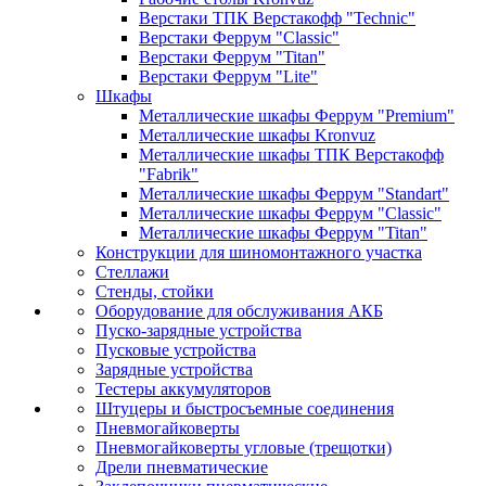
Верстаки ТПК Верстакофф "Technic"
Верстаки Феррум "Classic"
Верстаки Феррум "Titan"
Верстаки Феррум "Lite"
Шкафы
Металлические шкафы Феррум "Premium"
Металлические шкафы Kronvuz
Металлические шкафы ТПК Верстакофф
"Fabrik"
Металлические шкафы Феррум "Standart"
Металлические шкафы Феррум "Classic"
Металлические шкафы Феррум "Titan"
Конструкции для шиномонтажного участка
Стеллажи
Стенды, стойки
Оборудование для обслуживания АКБ
Пуско-зарядные устройства
Пусковые устройства
Зарядные устройства
Тестеры аккумуляторов
Штуцеры и быстросъемные соединения
Пневмогайковерты
Пневмогайковерты угловые (трещотки)
Дрели пневматические