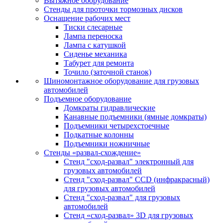
Вытяжное оборудование
Стенды для проточки тормозных дисков
Оснащение рабочих мест
Тиски слесарные
Лампа переноска
Лампа с катушкой
Сиденье механика
Табурет для ремонта
Точило (заточной станок)
Шиномонтажное оборудование для грузовых
автомобилей
Подъемное оборудование
Домкраты гидравлические
Канавные подъемники (ямные домкраты)
Подъемники четырехстоечные
Подкатные колонны
Подъемники ножничные
Стенды «развал-схождение»
Стенд "сход-развал" электронный для
грузовых автомобилей
Стенд "сход-развал" CCD (инфракрасный)
для грузовых автомобилей
Стенд "сход-развал" для грузовых
автомобилей
Стенд «сход-развал» 3D для грузовых