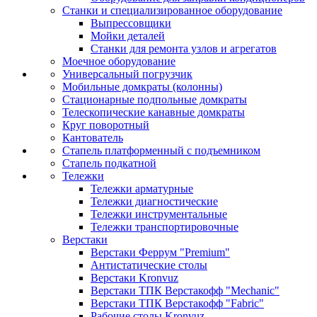
Станки и специализированное оборудование
Выпрессовщики
Мойки деталей
Станки для ремонта узлов и агрегатов
Моечное оборудование
Универсальный погрузчик
Мобильные домкраты (колонны)
Стационарные подпольные домкраты
Телескопические канавные домкраты
Круг поворотный
Кантователь
Стапель платформенный с подъемником
Стапель подкатной
Тележки
Тележки арматурные
Тележки диагностические
Тележки инструментальные
Тележки транспортировочные
Верстаки
Верстаки Феррум "Premium"
Антистатические столы
Верстаки Kronvuz
Верстаки ТПК Верстакофф "Mechanic"
Верстаки ТПК Верстакофф "Fabric"
Рабочие столы Kronvuz