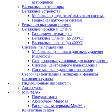
автосервиса
Вытяжные вентиляторы
Вытяжные устройства
Мобильная (подкатная) вытяжная система
Подвесная вытяжная система
Рельсовая вытяжная система
Вытяжные насадки и шланги
Газоприемные насадки
Вытяжные шланги (до 200°C)
Вытяжные шланги (до 400°C)
Системы пылеудаления
Мобильные установки для пылеудаления
(пылесосы)
Стационарные установки для пылеудаления
Системы центрального пылеудаления
Системы пылеудаления с консолью
Сварочная вентиляция, аспирация, фильтры
масляного тумана
Индукционные нагреватели
Аксессуары
MIG/MAG
Полуавтоматы
Аксессуары Mig/Mag
Расходные материалы Mig/Mag
Контактная сварка