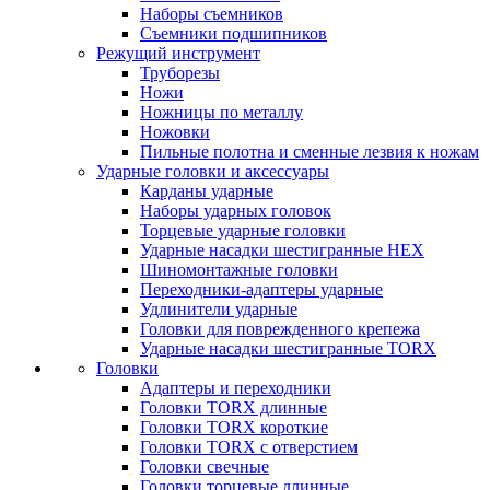
Наборы съемников
Съемники подшипников
Режущий инструмент
Труборезы
Ножи
Ножницы по металлу
Ножовки
Пильные полотна и сменные лезвия к ножам
Ударные головки и аксессуары
Карданы ударные
Наборы ударных головок
Торцевые ударные головки
Ударные насадки шестигранные HEX
Шиномонтажные головки
Переходники-адаптеры ударные
Удлинители ударные
Головки для поврежденного крепежа
Ударные насадки шестигранные TORX
Головки
Адаптеры и переходники
Головки TORX длинные
Головки TORX короткие
Головки TORX с отверстием
Головки свечные
Головки торцевые длинные