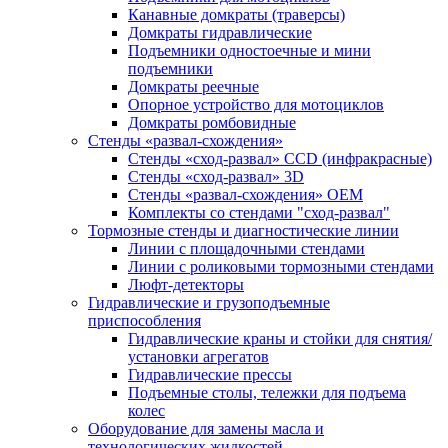
Канавные домкраты (траверсы)
Домкраты гидравлические
Подъемники одностоечные и мини
подъемники
Домкраты реечные
Опорное устройство для мотоциклов
Домкраты ромбовидные
Стенды «развал-схождения»
Стенды «сход-развал» CCD (инфракрасные)
Стенды «сход-развал» 3D
Стенды «развал-схождения» ОЕМ
Комплекты со стендами "сход-развал"
Тормозные стенды и диагностические линии
Линии с площадочными стендами
Линии с роликовыми тормозными стендами
Люфт-детекторы
Гидравлические и грузоподъемные
приспособления
Гидравлические краны и стойки для снятия/
установки агрегатов
Гидравлические прессы
Подъемные столы, тележки для подъема
колес
Оборудование для замены масла и
технологических жидкостей