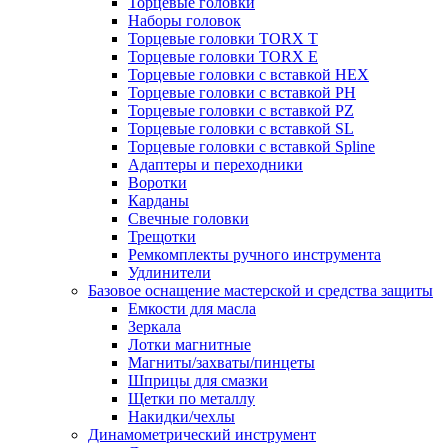
Торцевые головки
Наборы головок
Торцевые головки TORX T
Торцевые головки TORX Е
Торцевые головки с вставкой HEX
Торцевые головки с вставкой PH
Торцевые головки с вставкой PZ
Торцевые головки с вставкой SL
Торцевые головки с вставкой Spline
Адаптеры и переходники
Воротки
Карданы
Свечные головки
Трещотки
Ремкомплекты ручного инструмента
Удлинители
Базовое оснащение мастерской и средства защиты
Емкости для масла
Зеркала
Лотки магнитные
Магниты/захваты/пинцеты
Шприцы для смазки
Щетки по металлу
Накидки/чехлы
Динамометрический инструмент