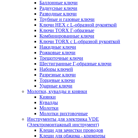
Баллонные ключи
Радиусные ключи
Разводные ключи
Трубные и газовые ключи
Ключи HEX с L-образной рукояткой
Ключи TORX Г-образные
Комбинированные ключи
Ключи TORX с L-образной рукояткой
Накидные ключи
Рожковые ключи
Трещоточные ключи
Шестигранные Г-образные ключи
Наборы ключей
Разрезные ключи
Торцевые ключи
Ударные ключи
Молотки, кувалды и киянки
Киянки
Кувалды
Молотки
Молотки рихтовочные
Инструменты для электрика VDE
(Электромонтажный инструмент)
Клещи для зачистки проводов
Клещи для обжима - кримперы