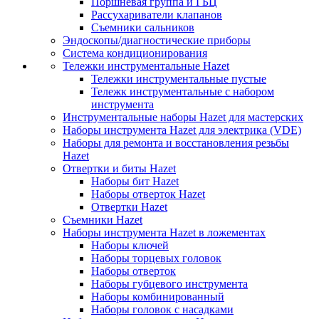
Поршневая группа и ГБЦ
Рассухариватели клапанов
Съемники сальников
Эндоскопы/диагностические приборы
Система кондиционирования
Тележки инструментальные Hazet
Тележки инструментальные пустые
Тележк инструментальные с набором
инструмента
Инструментальные наборы Hazet для мастерских
Наборы инструмента Hazet для электрика (VDE)
Наборы для ремонта и восстановления резьбы
Hazet
Отвертки и биты Hazet
Наборы бит Hazet
Наборы отверток Hazet
Отвертки Hazet
Съемники Hazet
Наборы инструмента Hazet в ложементах
Наборы ключей
Наборы торцевых головок
Наборы отверток
Наборы губцевого инструмента
Наборы комбинированный
Наборы головок с насадками