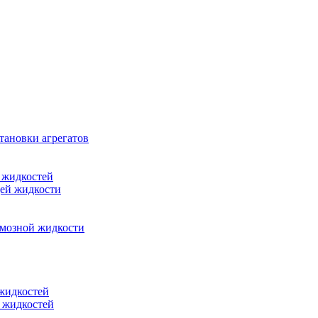
тановки агрегатов
 жидкостей
щей жидкости
рмозной жидкости
 жидкостей
 жидкостей