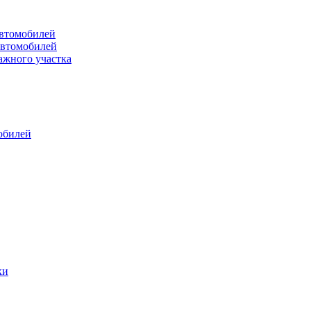
втомобилей
автомобилей
ажного участка
обилей
ки