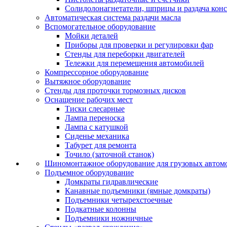
Солидолонагнетатели, шприцы и раздача кон
Автоматическая система раздачи масла
Вспомогательное оборудование
Мойки деталей
Приборы для проверки и регулировки фар
Стенды для переборки двигателей
Тележки для перемещения автомобилей
Компрессорное оборудование
Вытяжное оборудование
Стенды для проточки тормозных дисков
Оснащение рабочих мест
Тиски слесарные
Лампа переноска
Лампа с катушкой
Сиденье механика
Табурет для ремонта
Точило (заточной станок)
Шиномонтажное оборудование для грузовых автом
Подъемное оборудование
Домкраты гидравлические
Канавные подъемники (ямные домкраты)
Подъемники четырехстоечные
Подкатные колонны
Подъемники ножничные