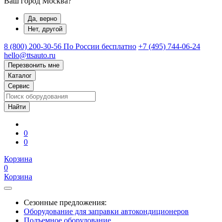
Ваш город Москва?
Да, верно
Нет, другой
8 (800) 200-30-56
По России бесплатно
+7 (495) 744-06-24
hello@ttsauto.ru
Перезвонить мне
Каталог
Сервис
0
0
Корзина
0
Корзина
Сезонные предложения:
Оборудование для заправки автокондиционеров
Подъемное оборудование