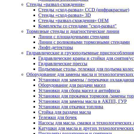
Стенды «развал-схождения»
Стенды «сход-развал» CCD (инфракрасные)
Стенды «сход-развал» 3D
Стенды «развал-схождения» ОЕМ
Комплекты со стендами "сход-развал"
Тормозные стенды и диагностические линии
Линии с площадочными стендами
Линии с роликовыми тормозными стендами
Люфт-детекторы
Гидравлические и грузоподъемные приспособления
Гидравлические краны и стойки для снятия/ус
Гидравлические прессы
Подъемные столы, тележки для подъема колес
Оборудование для замены масла и технологических
Установки для замены / перекачки охлаждаю
Оборудование для раздачи масел
Установки для сбора масел и антифриза
Установки для прокачки тормозов /замены то
Установки для замены масла в АКПП, ГУР
Установки для откачки топлива
Стойка для раздачи масла
Тележки для бочек
Насосы для масла, смазки и технологических
Катушки для масла и других технологических
Пистолеты раздаточные и счетчики