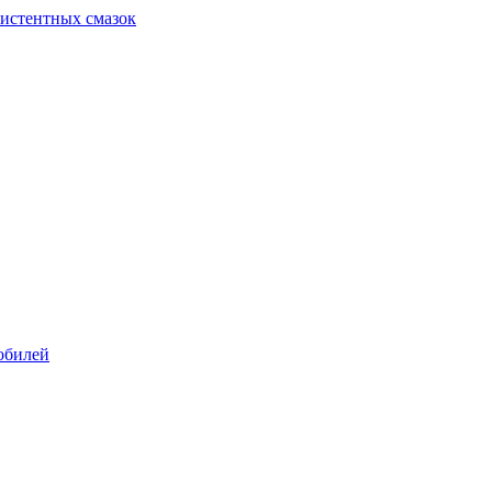
систентных смазок
обилей