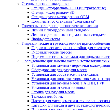
Стенды «развал-схождения»
Стенды «сход-развал» CCD (инфракрасные)
Стенды «сход-развал» 3D
Стенды «развал-схождения» ОЕМ
Комплекты со стендами "сход-развал"
Тормозные стенды и диагностические линии
Линии с площадочными стендами
Линии с роликовыми тормозными стендами
Люфт-детекторы
Гидравлические и грузоподъемные приспособления
Гидравлические краны и стойки для снятия/ус
Гидравлические прессы
Подъемные столы, тележки для подъема колес
Оборудование для замены масла и технологических
Установки для замены / перекачки охлаждаю
Оборудование для раздачи масел
Установки для сбора масел и антифриза
Установки для прокачки тормозов /замены то
Установки для замены масла в АКПП, ГУР
Установки для откачки топлива
Стойка для раздачи масла
Тележки для бочек
Насосы для масла, смазки и технологических
Катушки для масла и других технологических
Пистолеты раздаточные и счетчики