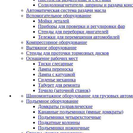
Солидолонагнетатели, шприцы и раздача кон
Автоматическая система раздачи масла
Вспомогательное оборудование
Мойки деталей
Приборы для проверки и регулировки фар
Стенды для переборки двигателей
Тележки для перемещения автомобилей
Компрессорное оборудование
Вытяжное оборудование
Стенды для проточки тормозных дисков
Оснащение рабочих мест
Тиски слесарные
Лампа переноска
Лампа с катушкой
Сиденье механика
Табурет для ремонта
Точило (заточной станок)
Шиномонтажное оборудование для грузовых автом
Подъемное оборудование
Домкраты гидравлические
Канавные подъемники (ямные домкраты)
Подъемники четырехстоечные
Подкатные колонны
Подъемники ножничные