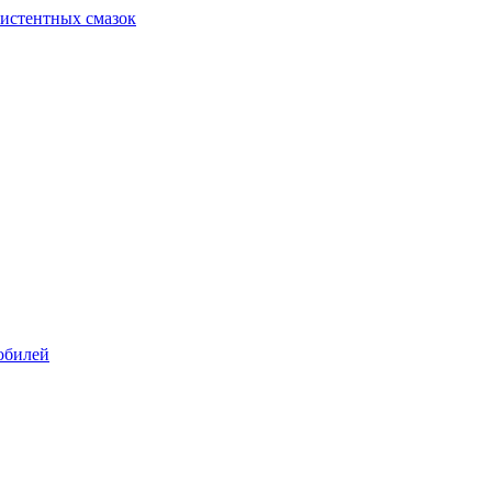
систентных смазок
обилей