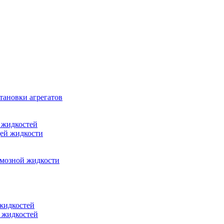
тановки агрегатов
 жидкостей
щей жидкости
рмозной жидкости
 жидкостей
 жидкостей