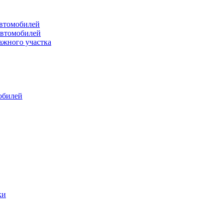
втомобилей
автомобилей
ажного участка
обилей
ки