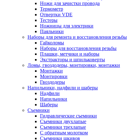
Ножи для зачистки провода
Термометр
Отвертки VDE
Тестеры
Ножницы для электрики
Паяльники
Наборы для ремонта и восстановления резьбы
Гайколомы
Наборы для восстановления резьбы
Плашки, метчики и наборы
Экстракторы и шпильковерты
Ломы, гвоздодеры, монтировки, монтажки
Монтажки
Монтировки
Гвоздодеры
Напильники, надфили и шаберы
Надфили
Напильники
Шаберы
Съемники
Гидравлические съемники
Съемники двухлапые
Съемники трехлапые
С обратным молотком
Съемники шкивов