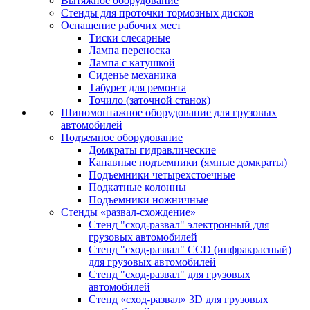
Вытяжное оборудование
Стенды для проточки тормозных дисков
Оснащение рабочих мест
Тиски слесарные
Лампа переноска
Лампа с катушкой
Сиденье механика
Табурет для ремонта
Точило (заточной станок)
Шиномонтажное оборудование для грузовых
автомобилей
Подъемное оборудование
Домкраты гидравлические
Канавные подъемники (ямные домкраты)
Подъемники четырехстоечные
Подкатные колонны
Подъемники ножничные
Стенды «развал-схождение»
Стенд "сход-развал" электронный для
грузовых автомобилей
Стенд "сход-развал" CCD (инфракрасный)
для грузовых автомобилей
Стенд "сход-развал" для грузовых
автомобилей
Стенд «сход-развал» 3D для грузовых