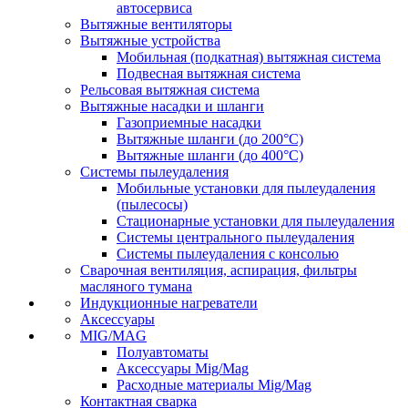
автосервиса
Вытяжные вентиляторы
Вытяжные устройства
Мобильная (подкатная) вытяжная система
Подвесная вытяжная система
Рельсовая вытяжная система
Вытяжные насадки и шланги
Газоприемные насадки
Вытяжные шланги (до 200°C)
Вытяжные шланги (до 400°C)
Системы пылеудаления
Мобильные установки для пылеудаления
(пылесосы)
Стационарные установки для пылеудаления
Системы центрального пылеудаления
Системы пылеудаления с консолью
Сварочная вентиляция, аспирация, фильтры
масляного тумана
Индукционные нагреватели
Аксессуары
MIG/MAG
Полуавтоматы
Аксессуары Mig/Mag
Расходные материалы Mig/Mag
Контактная сварка