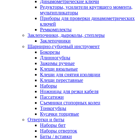
Динамометрические ключи
Редукторы, усилители крутящего момента,
мультипликаторы
Приборы для проверки динамометрических
ключей
Ремкомплекты
Заклепочники, дыроколы, степлеры
Заклепочники
Шарнирно-губцевый инструмент
Бокорезы
Длинногубцы
Зажимы ручные
Клещи вязальные
Клещи для снятия изоляции
Клещи переставные
Наборы
Ножницы для резки кабеля
Пассатижи
Съемники стопорных колец
Тонкогубцы
Кусачки торцевые
Отвертки и биты
Наборы бит
Наборы отверток
Биты / вставки