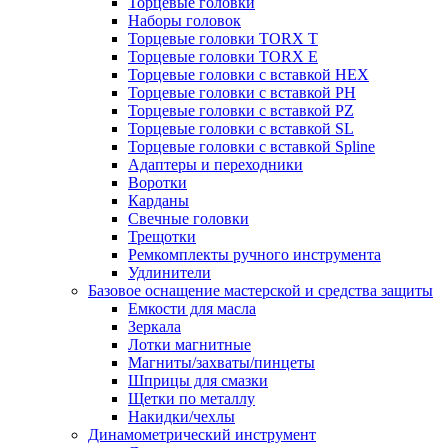
Торцевые головки
Наборы головок
Торцевые головки TORX T
Торцевые головки TORX Е
Торцевые головки с вставкой HEX
Торцевые головки с вставкой PH
Торцевые головки с вставкой PZ
Торцевые головки с вставкой SL
Торцевые головки с вставкой Spline
Адаптеры и переходники
Воротки
Карданы
Свечные головки
Трещотки
Ремкомплекты ручного инструмента
Удлинители
Базовое оснащение мастерской и средства защиты
Емкости для масла
Зеркала
Лотки магнитные
Магниты/захваты/пинцеты
Шприцы для смазки
Щетки по металлу
Накидки/чехлы
Динамометрический инструмент