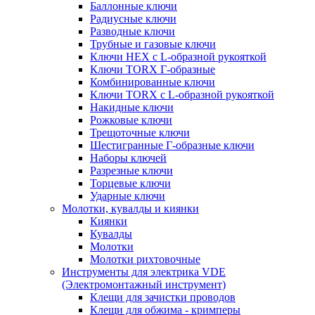
Баллонные ключи
Радиусные ключи
Разводные ключи
Трубные и газовые ключи
Ключи HEX с L-образной рукояткой
Ключи TORX Г-образные
Комбинированные ключи
Ключи TORX с L-образной рукояткой
Накидные ключи
Рожковые ключи
Трещоточные ключи
Шестигранные Г-образные ключи
Наборы ключей
Разрезные ключи
Торцевые ключи
Ударные ключи
Молотки, кувалды и киянки
Киянки
Кувалды
Молотки
Молотки рихтовочные
Инструменты для электрика VDE
(Электромонтажный инструмент)
Клещи для зачистки проводов
Клещи для обжима - кримперы