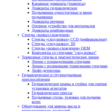
Канавные домкраты (траверсы)
Домкраты гидравлические
Подъемники одностоечные и мини
подъемники
Домкраты реечные
Опорное устройство для мотоциклов
Домкраты ромбовидные
Стенды «развал-схождения»
Стенды «сход-развал» CCD (инфракрасные)
Стенды «сход-развал» 3D
Стенды «развал-схождения» ОЕМ
Комплекты со стендами "сход-развал"
Тормозные стенды и диагностические линии
Линии с площадочными стендами
Линии с роликовыми тормозными стендами
Люфт-детекторы
Гидравлические и грузоподъемные
приспособления
Гидравлические краны и стойки для снятия/
установки агрегатов
Гидравлические прессы
Подъемные столы, тележки для подъема
колес
Оборудование для замены масла и
технологических жидкостей