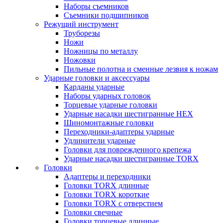
Наборы съемников
Съемники подшипников
Режущий инструмент
Труборезы
Ножи
Ножницы по металлу
Ножовки
Пильные полотна и сменные лезвия к ножам
Ударные головки и аксессуары
Карданы ударные
Наборы ударных головок
Торцевые ударные головки
Ударные насадки шестигранные HEX
Шиномонтажные головки
Переходники-адаптеры ударные
Удлинители ударные
Головки для поврежденного крепежа
Ударные насадки шестигранные TORX
Головки
Адаптеры и переходники
Головки TORX длинные
Головки TORX короткие
Головки TORX с отверстием
Головки свечные
Головки торцевые длинные