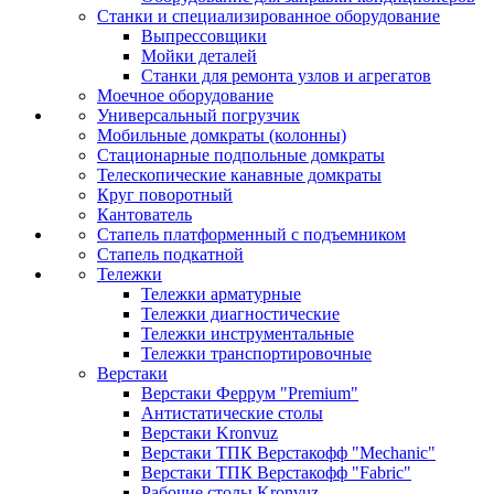
Станки и специализированное оборудование
Выпрессовщики
Мойки деталей
Станки для ремонта узлов и агрегатов
Моечное оборудование
Универсальный погрузчик
Мобильные домкраты (колонны)
Стационарные подпольные домкраты
Телескопические канавные домкраты
Круг поворотный
Кантователь
Стапель платформенный с подъемником
Стапель подкатной
Тележки
Тележки арматурные
Тележки диагностические
Тележки инструментальные
Тележки транспортировочные
Верстаки
Верстаки Феррум "Premium"
Антистатические столы
Верстаки Kronvuz
Верстаки ТПК Верстакофф "Mechanic"
Верстаки ТПК Верстакофф "Fabric"
Рабочие столы Kronvuz