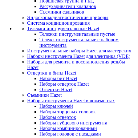
Поршневая группа и ГБЦ
Рассухариватели клапанов
Съемники сальников
Эндоскопы/диагностические приборы
Система кондиционирования
Тележки инструментальные Hazet
Тележки инструментальные пустые
Тележк инструментальные с набором
инструмента
Инструментальные наборы Hazet для мастерских
Наборы инструмента Hazet для электрика (VDE)
Наборы для ремонта и восстановления резьбы
Hazet
Отвертки и биты Hazet
Наборы бит Hazet
Наборы отверток Hazet
Отвертки Hazet
Съемники Hazet
Наборы инструмента Hazet в ложементах
Наборы ключей
Наборы торцевых головок
Наборы отверток
Наборы губцевого инструмента
Наборы комбинированный
Наборы головок с насадками