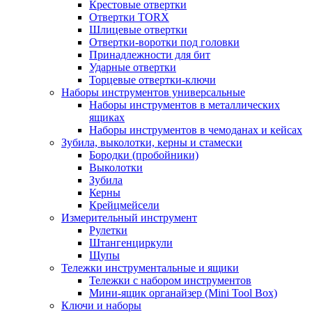
Крестовые отвертки
Отвертки TORX
Шлицевые отвертки
Отвертки-воротки под головки
Принадлежности для бит
Ударные отвертки
Торцевые отвертки-ключи
Наборы инструментов универсальные
Наборы инструментов в металлических
ящиках
Наборы инструментов в чемоданах и кейсах
Зубила, выколотки, керны и стамески
Бородки (пробойники)
Выколотки
Зубила
Керны
Крейцмейсели
Измерительный инструмент
Рулетки
Штангенциркули
Щупы
Тележки инструментальные и ящики
Тележки с набором инструментов
Мини-ящик органайзер (Mini Tool Box)
Ключи и наборы