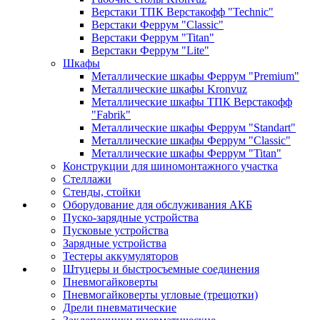
Верстаки ТПК Верстакофф "Technic"
Верстаки Феррум "Classic"
Верстаки Феррум "Titan"
Верстаки Феррум "Lite"
Шкафы
Металлические шкафы Феррум "Premium"
Металлические шкафы Kronvuz
Металлические шкафы ТПК Верстакофф
"Fabrik"
Металлические шкафы Феррум "Standart"
Металлические шкафы Феррум "Classic"
Металлические шкафы Феррум "Titan"
Конструкции для шиномонтажного участка
Стеллажи
Стенды, стойки
Оборудование для обслуживания АКБ
Пуско-зарядные устройства
Пусковые устройства
Зарядные устройства
Тестеры аккумуляторов
Штуцеры и быстросъемные соединения
Пневмогайковерты
Пневмогайковерты угловые (трещотки)
Дрели пневматические