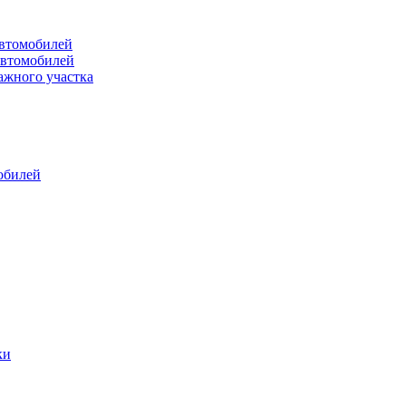
втомобилей
автомобилей
ажного участка
обилей
ки