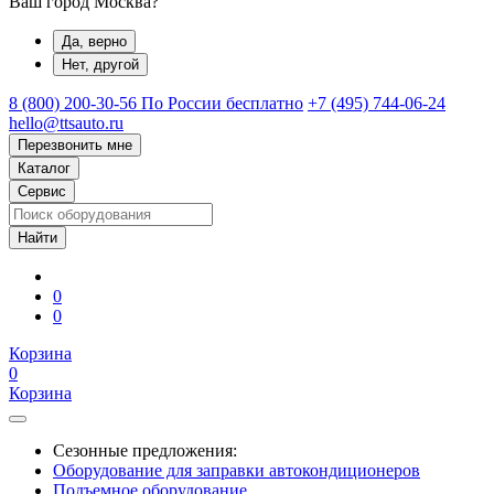
Ваш город Москва?
Да, верно
Нет, другой
8 (800) 200-30-56
По России бесплатно
+7 (495) 744-06-24
hello@ttsauto.ru
Перезвонить мне
Каталог
Сервис
0
0
Корзина
0
Корзина
Сезонные предложения:
Оборудование для заправки автокондиционеров
Подъемное оборудование