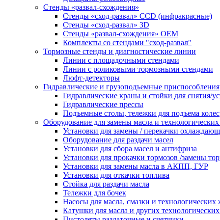
Стенды «развал-схождения»
Стенды «сход-развал» CCD (инфракрасные)
Стенды «сход-развал» 3D
Стенды «развал-схождения» ОЕМ
Комплекты со стендами "сход-развал"
Тормозные стенды и диагностические линии
Линии с площадочными стендами
Линии с роликовыми тормозными стендами
Люфт-детекторы
Гидравлические и грузоподъемные приспособления
Гидравлические краны и стойки для снятия/ус
Гидравлические прессы
Подъемные столы, тележки для подъема колес
Оборудование для замены масла и технологических
Установки для замены / перекачки охлаждаю
Оборудование для раздачи масел
Установки для сбора масел и антифриза
Установки для прокачки тормозов /замены то
Установки для замены масла в АКПП, ГУР
Установки для откачки топлива
Стойка для раздачи масла
Тележки для бочек
Насосы для масла, смазки и технологических
Катушки для масла и других технологических
Пистолеты раздаточные и счетчики