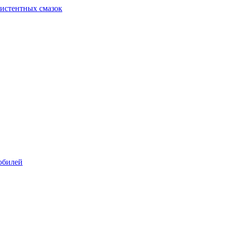
систентных смазок
обилей