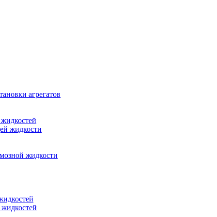
тановки агрегатов
 жидкостей
щей жидкости
рмозной жидкости
 жидкостей
 жидкостей