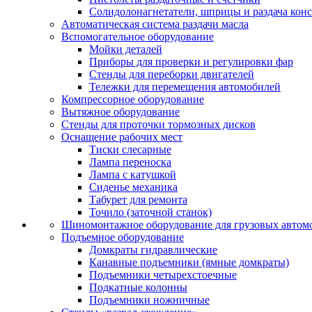
Солидолонагнетатели, шприцы и раздача кон
Автоматическая система раздачи масла
Вспомогательное оборудование
Мойки деталей
Приборы для проверки и регулировки фар
Стенды для переборки двигателей
Тележки для перемещения автомобилей
Компрессорное оборудование
Вытяжное оборудование
Стенды для проточки тормозных дисков
Оснащение рабочих мест
Тиски слесарные
Лампа переноска
Лампа с катушкой
Сиденье механика
Табурет для ремонта
Точило (заточной станок)
Шиномонтажное оборудование для грузовых автом
Подъемное оборудование
Домкраты гидравлические
Канавные подъемники (ямные домкраты)
Подъемники четырехстоечные
Подкатные колонны
Подъемники ножничные